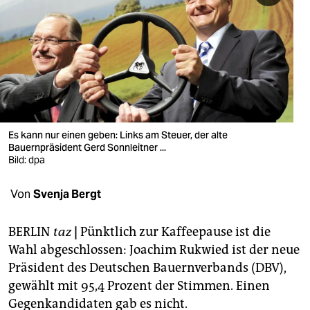
berlin
nord
wahrheit
verlag
verlag
Es kann nur einen geben: Links am Steuer, der alte
Bauernpräsident Gerd Sonnleitner ...
veranstaltungen
Bild: dpa
shop
Von
Svenja Bergt
fragen & hilfe
unterstützen
BERLIN
taz
|
Pünktlich zur Kaffeepause ist die
Wahl abgeschlossen: Joachim Rukwied ist der neue
abo
Präsident des Deutschen Bauernverbands (DBV),
gewählt mit 95,4 Prozent der Stimmen. Einen
genossenschaft
Gegenkandidaten gab es nicht.