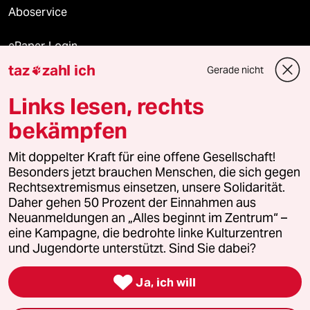
Aboservice
ePaper Login
taz
zahl ich
Gerade nicht

Downloads für Abonnierende
Links lesen, rechts
bekämpfen
© 2026 taz Verlags und Vertriebs GmbH
Alle Rechte vorbehalten. Bei rechtlichen Fragen oder für Genehmigungen
Mit doppelter Kraft für eine offene Gesellschaft!
wenden Sie sich bitte an
lizenzen@taz.de
Besonders jetzt brauchen Menschen, die sich gegen
Rechtsextremismus einsetzen, unsere Solidarität.
Daher gehen 50 Prozent der Einnahmen aus
Feedback
Redaktionsstatut
Kommune-Richtlinien
KI-
Neuanmeldungen an „Alles beginnt im Zentrum“ –
eine Kampagne, die bedrohte linke Kulturzentren
Leitlinie
Informant
Datenschutz
Impressum
AGB
und Jugendorte unterstützt. Sind Sie dabei?
Seitenwende
Einwilligungen widerrufen (Ads)

Ja, ich will