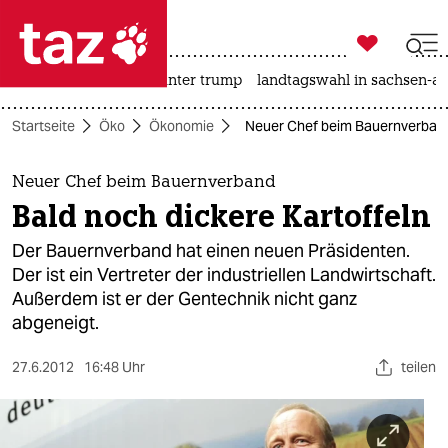

taz zahl ich
nahost-konflikt
usa unter trump
landtagswahl in sachsen-an

taz zahl ich
Startseite
Öko
Ökonomie
Neuer Chef beim Bauernverband:
taz zahl ich
themen
Neuer Chef beim Bauernverband
Bald noch dickere Kartoffeln
politik
Der Bauernverband hat einen neuen Präsidenten.
öko
Der ist ein Vertreter der industriellen Landwirtschaft.
Außerdem ist er der Gentechnik nicht ganz
gesellschaft
abgeneigt.
kultur
27.6.2012
16:48 Uhr
teilen
sport