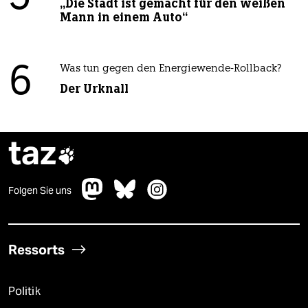
„Die Stadt ist gemacht für den weißen
Mann in einem Auto“
6
Was tun gegen den Energiewende-Rollback?
Der Urknall
taz

Folgen Sie uns
Ressorts
Politik