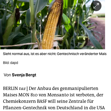
berlin
nord
wahrheit
verlag
verlag
veranstaltungen
Sieht normal aus, ist es aber nicht: Gentechnisch veränderter Mais
shop
Bild: dapd
fragen & hilfe
Von
Svenja Bergt
unterstützen
BERLIN
taz
|
Der Anbau des genmanipulierten
abo
Maises MON 810 von Monsanto ist verboten, der
Chemiekonzern BASF will seine Zentrale für
genossenschaft
Pflanzen-Gentechnik von Deutschland in die USA