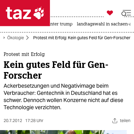

taz zahl ich
nahost-konflikt
usa unter trump
landtagswahl in sachsen-an

taz zahl ich
Ökologie
Protest mit Erfolg: Kein gutes Feld für Gen-Forscher
taz zahl ich
themen
Protest mit Erfolg
Kein gutes Feld für Gen-
politik
Forscher
öko
Ackerbesetzungen und Negativimage beim
Verbraucher: Gentechnik in Deutschland hat es
gesellschaft
schwer. Dennoch wollen Konzerne nicht auf diese
Technologie verzichten.
kultur
sport
20.7.2012
17:28 Uhr
teilen