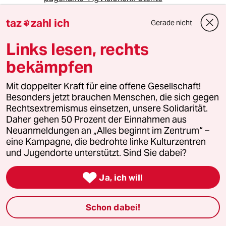
.
Allerdings hat Monsanto das Genom einiger
taz
zahl ich
Gerade nicht

dieser Hybridpflanzen ZUSÄTZLICH
gentechnisch verändert. (Also: Hybridpflanzen,
Links lesen, rechts
welche ZUSÄTZLICH genetisch verändert sind!)
bekämpfen
.
Daher muss man mal ganz provokant sagen:
Mit doppelter Kraft für eine offene Gesellschaft!
Besonders jetzt brauchen Menschen, die sich gegen
Dass die GV-Baumwllpflanzen gelegentlich (!)
Rechtsextremismus einsetzen, unsere Solidarität.
versagt haben, lag eher am Hybrid-Charakter
Daher gehen 50 Prozent der Einnahmen aus
der Pflanzen, weniger an der Genmanipulation!
Neuanmeldungen an „Alles beginnt im Zentrum“ –
Denn Hybridpflanzen sind sowohl unfruchtbar,
eine Kampagne, die bedrohte linke Kulturzentren
als auch empfindlich gegen Umwelteinflüsse.
und Jugendorte unterstützt. Sind Sie dabei?
.
Achtung!!!!

Setzt "Gentechnik" NICHT mit "Hybridsaatgut"
Ja, ich will
gleich!!!
.
Schon dabei!
Aber wie oben bereits angedeutet:
Hybridsaatgut wird auch im BIO-Anbau