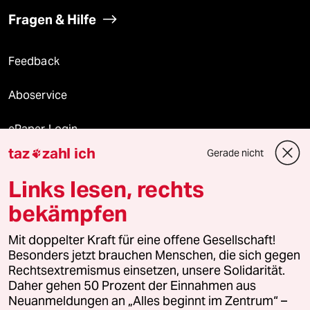
Fragen & Hilfe
Feedback
Aboservice
ePaper Login
taz
zahl ich
Gerade nicht

Downloads für Abonnierende
Links lesen, rechts
bekämpfen
© 2026 taz Verlags und Vertriebs GmbH
Mit doppelter Kraft für eine offene Gesellschaft!
Alle Rechte vorbehalten. Bei rechtlichen Fragen oder für Genehmigungen
wenden Sie sich bitte an
lizenzen@taz.de
Besonders jetzt brauchen Menschen, die sich gegen
Rechtsextremismus einsetzen, unsere Solidarität.
Daher gehen 50 Prozent der Einnahmen aus
Feedback
Redaktionsstatut
Kommune-Richtlinien
KI-
Neuanmeldungen an „Alles beginnt im Zentrum“ –