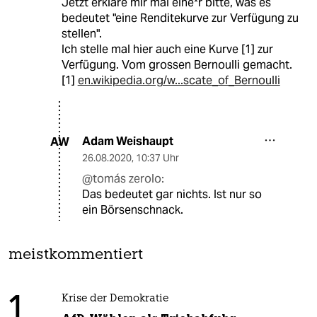
Jetzt erkläre mir mal eine*r bitte, was es
bedeutet "eine Renditekurve zur Verfügung zu
stellen".
Ich stelle mal hier auch eine Kurve [1] zur
Verfügung. Vom grossen Bernoulli gemacht.
[1]
en.wikipedia.org/w...scate_of_Bernoulli
Adam Weishaupt
AW
26.08.2020
,
10:37 Uhr
@tomás zerolo:
Das bedeutet gar nichts. Ist nur so
ein Börsenschnack.
meistkommentiert
1
Krise der Demokratie