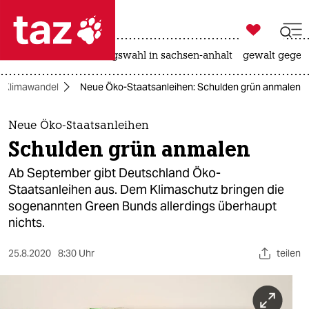

taz zahl ich
hitze
surfen
landtagswahl in sachsen-anhalt
gewalt gegen

taz zahl ich
Klimawandel
Neue Öko-Staatsanleihen: Schulden grün anmalen
taz zahl ich
themen
Neue Öko-Staatsanleihen
Schulden grün anmalen
politik
Ab September gibt Deutschland Öko-
öko
Staatsanleihen aus. Dem Klimaschutz bringen die
sogenannten Green Bunds allerdings überhaupt
gesellschaft
nichts.
kultur
25.8.2020
8:30 Uhr
teilen
sport