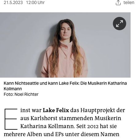
berlin
21.5.2023
12:00 Uhr
teilen
nord
wahrheit
verlag
verlag
veranstaltungen
shop
Kann Nichtseattle und kann Lake Felix: Die Musikerin Katharina
Kollmann
fragen & hilfe
Foto: Noel Richter
unterstützen
E
inst war
Lake Felix
das Hauptprojekt der
abo
aus Karlshorst stammenden Musikerin
Katharina Kollmann. Seit 2012 hat sie
genossenschaft
mehrere Alben und EPs unter diesem Namen