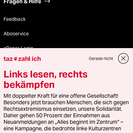
Fragen & Hilfe
Feedback
Aboservice
ePaper Login
taz
zahl ich
Gerade nicht

Downloads für Abonnierende
Links lesen, rechts
bekämpfen
© 2026 taz Verlags und Vertriebs GmbH
Alle Rechte vorbehalten. Bei rechtlichen Fragen oder für Genehmigungen
Mit doppelter Kraft für eine offene Gesellschaft!
wenden Sie sich bitte an
lizenzen@taz.de
Besonders jetzt brauchen Menschen, die sich gegen
Rechtsextremismus einsetzen, unsere Solidarität.
Daher gehen 50 Prozent der Einnahmen aus
Feedback
Redaktionsstatut
Kommune-Richtlinien
KI-
Neuanmeldungen an „Alles beginnt im Zentrum“ –
eine Kampagne, die bedrohte linke Kulturzentren
Leitlinie
Informant
Datenschutz
Impressum
AGB