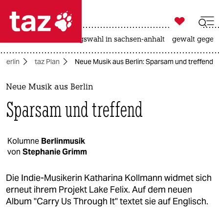

taz zahl ich
hitze
surfen
landtagswahl in sachsen-anhalt
gewalt gegen

taz zahl ich
Berlin
taz Plan
Neue Musik aus Berlin: Sparsam und treffend
taz zahl ich
themen
Neue Musik aus Berlin
Sparsam und treffend
politik
öko
Kolumne
Berlinmusik
von
Stephanie Grimm
gesellschaft
kultur
Die Indie-Musikerin Katharina Kollmann widmet sich
erneut ihrem Projekt Lake Felix. Auf dem neuen
sport
Album "Carry Us Through It" textet sie auf Englisch.