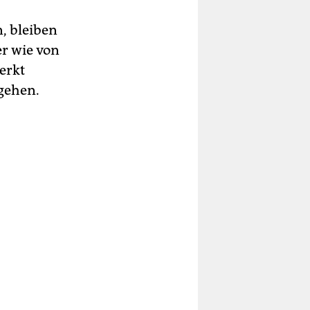
, bleiben
er wie von
erkt
gehen.