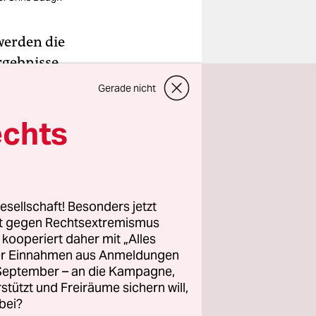
werden die
rgebnisse
enug
Gerade nicht
iß, sogar
echts
mehrere –
r wieder
 sich das
esellschaft! Besonders jetzt
rt gegen Rechtsextremismus
z kooperiert daher mit „Alles
ller Einnahmen aus Anmeldungen
. September – an die Kampagne,
rstützt und Freiräume sichern will,
bei?