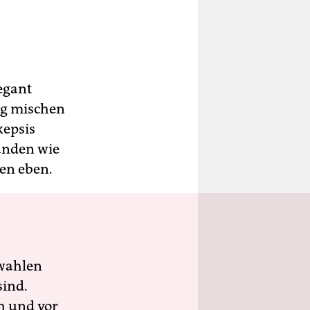
egant
ng mischen
kepsis
änden wie
en eben.
wahlen
sind.
h und vor