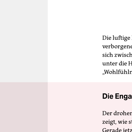
Die luftig
verborgene
sich zwisc
unter die 
„Wohlfühl
Die Enga
Der drohe
zeigt, wie
Gerade jet