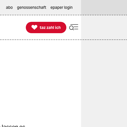
abo
genossenschaft
epaper login

taz zahl ich
taz zahl ich