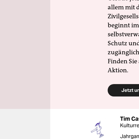
allem mit d
Zivilgesell
beginnt im
selbstverw
Schutz und 
zugänglich
Finden Sie
Aktion.
Jetzt u
Tim C
Kulturr
Jahrgang