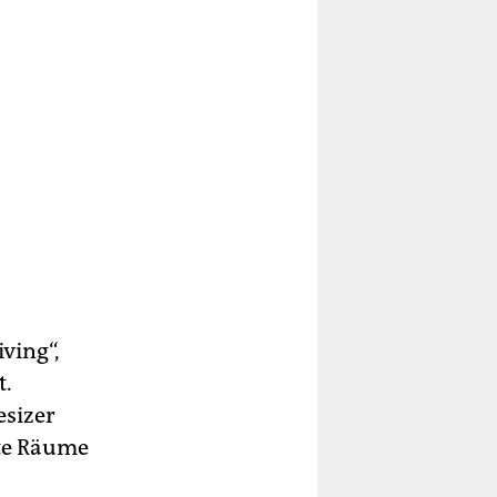
ving“,
t.
esizer
ite Räume