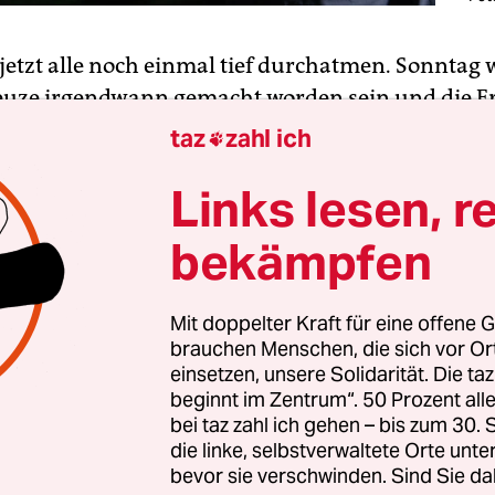
jetzt alle noch einmal tief durchatmen. Sonntag 
euze irgendwann gemacht worden sein und die E
h zumindest angedeutet haben. Danach gibt es g
taz
zahl ich

, sich ausgiebig zu ärgern oder vielleicht, wer we
Links lesen, r
bekämpfen
ängig von der Wahl – in Berlin sind es ja gleich 
ich vorher und perspektivisch dann etwas späte
n. Das Duo
Ulrich Schnauss
und Mark Peters sagt
Mit doppelter Kraft für eine offene G
brauchen Menschen, die sich vor O
in seit einigen Jahren.
einsetzen, unsere Solidarität. Die ta
beginnt im Zentrum“. 50 Prozent a
bei taz zahl ich gehen – bis zum 30
die linke, selbstverwaltete Orte unte
zplan
bevor sie verschwinden. Sind Sie da