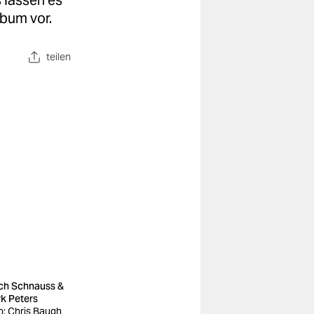
 lassen es
lbum vor.
teilen
ich Schnauss &
k Peters
o: Chris Baugh