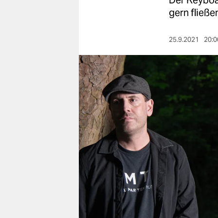
Der Keyboar
berlin
gern fließe
nord
25.9.2021
20:0
wahrheit
verlag
verlag
veranstaltungen
shop
fragen & hilfe
unterstützen
abo
genossenschaft