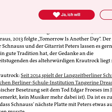
r
taz plan
erscheint auf
taz.de/tazplan
und immer Mittwochs 
itags in der Printausgabe der
taz
.

Ja, ich will
ahren kam ihre erste gemeinsame Platte „Underr
eraus, 2013 folgte „Tomorrow Is Another Day“. Der
Schnauss und der Gitarrist Peters lassen es gern
in gute Tradition hat, der Gedanke an die
itstugenden des altehrwürdigen Krautrock liegt n
rautrock:
Seit 2014 spielt der Langzeitberliner Sc
chen Berliner-Schule-Institution Tangerine Dre
sischer Besetzung seit dem Tod Edgar Froeses im J
emerkt, kein Musiker mehr dabei ist). Da ist es z
dass Schnauss’ nächste Platte mit Peters etwas au
sen musste.