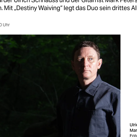
der Ulrich Schnauss und der Gitarrist Mark Peters
n. Mit „Destiny Waiving“ legt das Duo sein drittes A
0 Uhr
Ulr
Mar
Fot