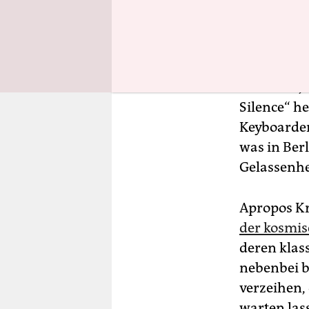
De
Fre
Vor zehn J
Silence“ h
Keyboarder 
was in Berl
Gelassenhe
Apropos K
der kosmis
deren klas
nebenbei b
verzeihen, 
warten las