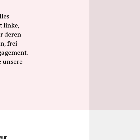
lles
 linke,
ür deren
n, frei
ngagement.
e unsere
eur