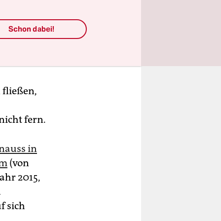
und
Schon dabei!
ated
 fließen,
icht fern.
hnauss in
am
(von
ahr 2015,
u
f sich