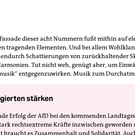
e Fassade dieser acht Nummern fußt mithin auf el
n tragenden Elementen. Und bei allem Wohlkla
hendurch Schattierungen von zurückhaltender S
Harmonien. Tut nicht weh, genügt aber, um Einw
musik“ entgegenzuwirken. Musik zum Durchatm
gierten stärken
nde Erfolg der AfD bei den kommenden Landtags
 stark rechtsextreme Kräfte inzwischen geworden 
zt braucht es Zusammenhalt und Solidarität. Auc