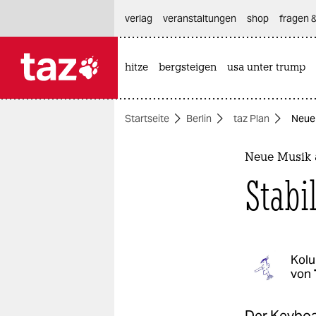
hautnavigation anspringen
hauptinhalt anspringen
footer anspringen
verlag
veranstaltungen
shop
fragen &
hitze
bergsteigen
usa unter trump

taz zahl ich
taz zahl ich
Startseite
Berlin
taz Plan
Neue 
themen
politik
Neue Musik 
Stabi
öko
gesellschaft
kultur
Kol
von
sport