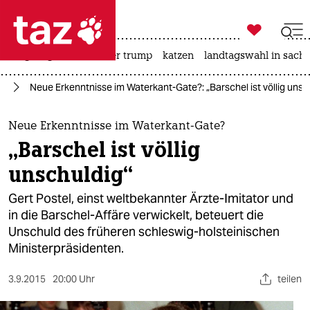

taz zahl ich
bergsteigen
usa unter trump
katzen
landtagswahl in sachs

taz zahl ich
rd
Neue Erkenntnisse im Waterkant-Gate?: „Barschel ist völlig unsc
taz zahl ich
themen
Neue Erkenntnisse im Waterkant-Gate?
„Barschel ist völlig
politik
unschuldig“
öko
Gert Postel, einst weltbekannter Ärzte-Imitator und
in die Barschel-Affäre verwickelt, beteuert die
gesellschaft
Unschuld des früheren schleswig-holsteinischen
Ministerpräsidenten.
kultur
sport
3.9.2015
20:00 Uhr
teilen