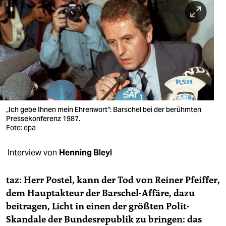
berlin
nord
wahrheit
verlag
verlag
veranstaltungen
„Ich gebe Ihnen mein Ehrenwort“: Barschel bei der berühmten
Pressekonferenz 1987.
shop
Foto: dpa
fragen & hilfe
Interview von
Henning Bleyl
unterstützen
taz: Herr Postel, kann der Tod von Reiner Pfeiffer,
abo
dem Hauptakteur der Barschel-Affäre, dazu
beitragen, Licht in einen der größten Polit-
genossenschaft
Skandale der Bundesrepublik zu bringen: das