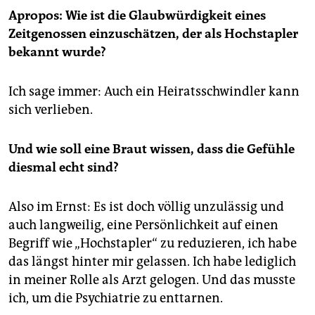
Grabredner und Eisverkäufer Reiner Pfeiffer. Nach
Apropos: Wie ist die Glaubwürdigkeit eines
Station beim
Weser-Report
wurde er vom Springer-
Zeitgenossen einzuschätzen, der als Hochstapler
Verlag an die schleswig-holsteinische CDU vermittelt,
bekannt wurde?
die ihn im Büro des Ministerpräsidenten als
Medienreferenten einsetzte.
Ich sage immer: Auch ein Heiratsschwindler kann
Pfeiffer starb am 12. August
in einem Pflegeheim in
sich verlieben.
Hambergen. Zuletzt hatte er als Kreditvermittler
gearbeitet. Nach dem Auffliegen seiner Anti-
Engholm-Aktionen
(siehe Interview)
bezog er vom
Und wie soll eine Braut wissen, dass die Gefühle
Spiege
l bis Ende 1988 einen monatlichen
diesmal echt sind?
„Verdienstausfall“ von 5.700 Mark. Dieses Geld
investierte er größtenteils in ein Sonnenstudio, das
Also im Ernst: Es ist doch völlig unzulässig und
jedoch Insolvenz anmelden musste.
auch langweilig, eine Persönlichkeit auf einen
Begriff wie „Hochstapler“ zu reduzieren, ich habe
das längst hinter mir gelassen. Ich habe lediglich
in meiner Rolle als Arzt gelogen. Und das musste
ich, um die Psychiatrie zu enttarnen.