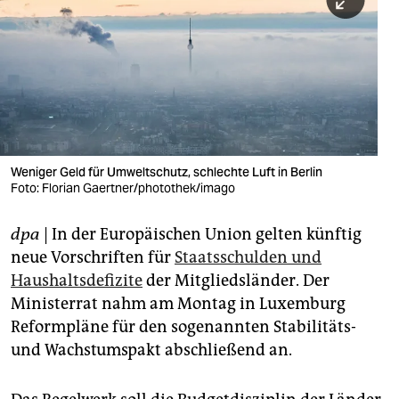
berlin
nord
wahrheit
verlag
verlag
Weniger Geld für Umweltschutz, schlechte Luft in Berlin
Foto: Florian Gaertner/photothek/imago
veranstaltungen
shop
dpa
| In der Europäischen Union gelten künftig
neue Vorschriften für
Staatsschulden und
fragen & hilfe
Haushaltsdefizite
der Mitgliedsländer. Der
unterstützen
Ministerrat nahm am Montag in Luxemburg
Reformpläne für den sogenannten Stabilitäts-
abo
und Wachstumspakt abschließend an.
genossenschaft