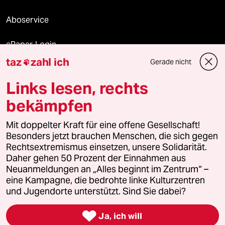
Aboservice
ePaper Login
taz
zahl ich
Gerade nicht

Downloads für Abonnierende
Links lesen, rechts
bekämpfen
© 2026 taz Verlags und Vertriebs GmbH
Mit doppelter Kraft für eine offene Gesellschaft!
Alle Rechte vorbehalten. Bei rechtlichen Fragen oder für Genehmigungen
wenden Sie sich bitte an
lizenzen@taz.de
Besonders jetzt brauchen Menschen, die sich gegen
Rechtsextremismus einsetzen, unsere Solidarität.
Daher gehen 50 Prozent der Einnahmen aus
Feedback
Redaktionsstatut
Kommune-Richtlinien
KI-
Neuanmeldungen an „Alles beginnt im Zentrum“ –
eine Kampagne, die bedrohte linke Kulturzentren
Leitlinie
Informant
Datenschutz
Impressum
AGB
und Jugendorte unterstützt. Sind Sie dabei?
Seitenwende
Einwilligungen widerrufen (Ads)

Ja, ich will