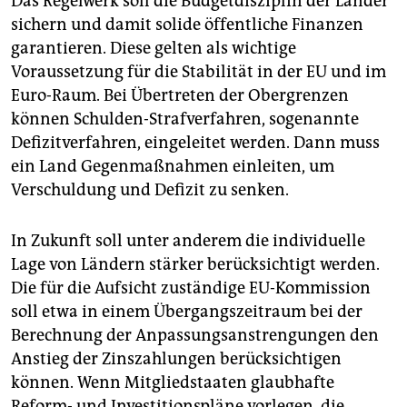
Das Regelwerk soll die Budgetdisziplin der Länder
epaper login
sichern und damit solide öffentliche Finanzen
garantieren. Diese gelten als wichtige
Voraussetzung für die Stabilität in der EU und im
Euro-Raum. Bei Übertreten der Obergrenzen
können Schulden-Strafverfahren, sogenannte
Defizitverfahren, eingeleitet werden. Dann muss
ein Land Gegenmaßnahmen einleiten, um
Verschuldung und Defizit zu senken.
In Zukunft soll unter anderem die individuelle
Lage von Ländern stärker berücksichtigt werden.
Die für die Aufsicht zuständige EU-Kommission
soll etwa in einem Übergangszeitraum bei der
Berechnung der Anpassungsanstrengungen den
Anstieg der Zinszahlungen berücksichtigen
können. Wenn Mitgliedstaaten glaubhafte
Reform- und Investitionspläne vorlegen, die