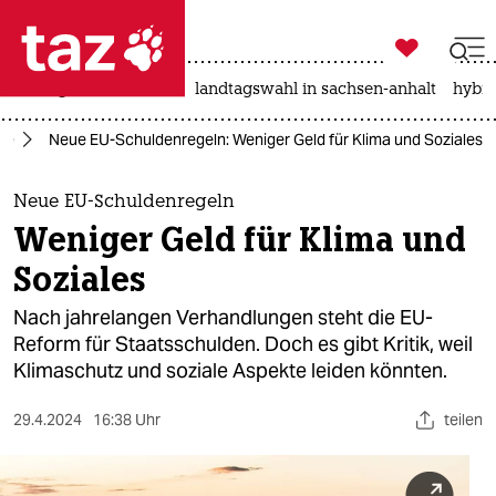

taz zahl ich
niedrigwasser
rente
landtagswahl in sachsen-anhalt
hybri

taz zahl ich
ie
Neue EU-Schuldenregeln: Weniger Geld für Klima und Soziales
taz zahl ich
themen
Neue EU-Schuldenregeln
Weniger Geld für Klima und
politik
Soziales
öko
Nach jahrelangen Verhandlungen steht die EU-
Reform für Staatsschulden. Doch es gibt Kritik, weil
gesellschaft
Klimaschutz und soziale Aspekte leiden könnten.
kultur
29.4.2024
16:38 Uhr
teilen
sport