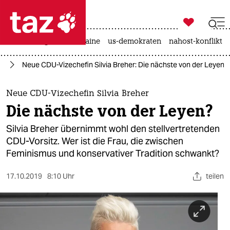

taz zahl ich
hitze
krieg in der ukraine
us-demokraten
nahost-konflikt

taz zahl ich
nd
Neue CDU-Vizechefin Silvia Breher: Die nächste von der Leyen?
taz zahl ich
themen
Neue CDU-Vizechefin Silvia Breher
Die nächste von der Leyen?
politik
Silvia Breher übernimmt wohl den stellvertretenden
öko
CDU-Vorsitz. Wer ist die Frau, die zwischen
Feminismus und konservativer Tradition schwankt?
gesellschaft
17.10.2019
8:10 Uhr
teilen
kultur
sport