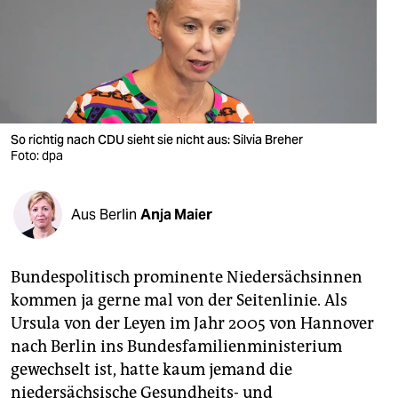
berlin
nord
wahrheit
verlag
So richtig nach CDU sieht sie nicht aus: Silvia Breher
verlag
Foto: dpa
veranstaltungen
Aus Berlin
Anja Maier
shop
fragen & hilfe
Bundespolitisch prominente Niedersächsinnen
unterstützen
kommen ja gerne mal von der Seitenlinie. Als
Ursula von der Leyen im Jahr 2005 von Hannover
abo
nach Berlin ins Bundesfamilienministerium
genossenschaft
gewechselt ist, hatte kaum jemand die
niedersächsische Gesundheits- und