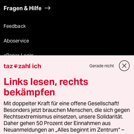
Fragen & Hilfe
Feedback
Aboservice
ePaper Login
taz
zahl ich
Gerade nicht

Downloads für Abonnierende
Links lesen, rechts
bekämpfen
© 2026 taz Verlags und Vertriebs GmbH
Mit doppelter Kraft für eine offene Gesellschaft!
Alle Rechte vorbehalten. Bei rechtlichen Fragen oder für Genehmigungen
wenden Sie sich bitte an
lizenzen@taz.de
Besonders jetzt brauchen Menschen, die sich gegen
Rechtsextremismus einsetzen, unsere Solidarität.
Daher gehen 50 Prozent der Einnahmen aus
Feedback
Redaktionsstatut
Kommune-Richtlinien
KI-
Neuanmeldungen an „Alles beginnt im Zentrum“ –