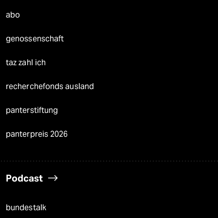
abo
genossenschaft
taz zahl ich
recherchefonds ausland
panterstiftung
panterpreis 2026
Podcast
bundestalk