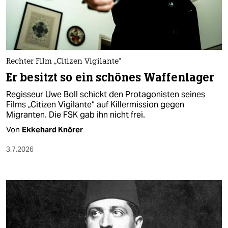
berlin
nord
wahrheit
Rechter Film „Citizen Vigilante“
verlag
Er besitzt so ein schönes Waffenlager
verlag
Regisseur Uwe Boll schickt den Protagonisten seines
Films „Citizen Vigilante“ auf Killermission gegen
veranstaltungen
Migranten. Die FSK gab ihn nicht frei.
shop
Von
Ekkehard Knörer
fragen & hilfe
3.7.2026
unterstützen
abo
genossenschaft