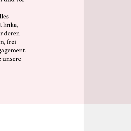
lles
 linke,
ür deren
n, frei
ngagement.
e unsere