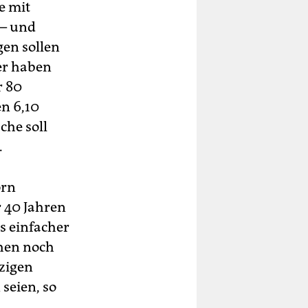
e mit
 – und
gen sollen
er haben
r 80
n 6,10
che soll
.
örn
r 40 Jahren
s einfacher
chen noch
tzigen
seien, so