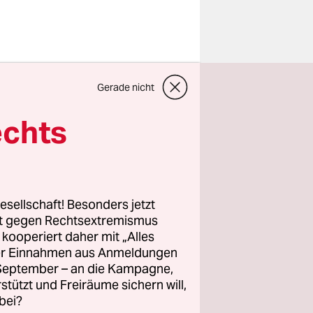
sdamm“ in
Gerade nicht
 des
ffnung im
echts
che
odularer
esellschaft! Besonders jetzt
 die
rt gegen Rechtsextremismus
z kooperiert daher mit „Alles
inkommen.
ller Einnahmen aus Anmeldungen
. September – an die Kampagne,
rstützt und Freiräume sichern will,
bei?