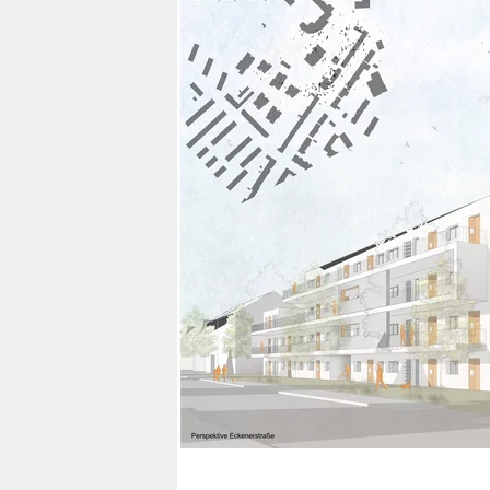
berlin
nord
wahrheit
verlag
verlag
veranstaltungen
shop
fragen & hilfe
unterstützen
abo
genossenschaft