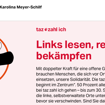
Karolina Meyer-Schilf
nte Neubebauung der Schlichtsiedlung „Am Sack
taz
zahl ich

ck nimmt Gestalt an: Gestern sind die Ergebnisse
nwettbewerbs im Rahmen einer Ausstellungserö
Links lesen, r
Baubehörde vorgestellt worden.
bekämpfen
erentwurf sieht eine zentrale, marktplatzähnli
 vor, um die sich fünf Mehrfamilienhäuser in m
Mit doppelter Kraft für eine offene G
ruppieren. 80 Wohnungen sollen hier entstehen,
brauchen Menschen, die sich vor O
einsetzen, unsere Solidarität. Die ta
 sind Menschen mit mittlerem und niedrigen E
beginnt im Zentrum“. 50 Prozent a
bei taz zahl ich gehen – bis zum 30
die linke, selbstverwaltete Orte unte
bevor sie verschwinden. Sind Sie da