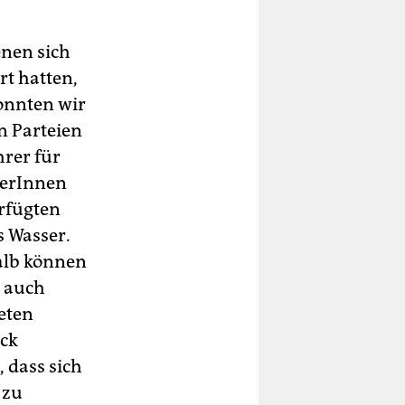
enen sich
t hatten,
konnten wir
n Parteien
hrer für
nerInnen
rfügten
 Wasser.
halb können
r auch
eten
uck
, dass sich
 zu