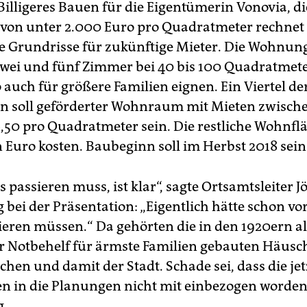
Billigeres Bauen für die Eigentümerin Vonovia, di
von unter 2.000 Euro pro Quadratmeter rechnet
e Grundrisse für zukünftige Mieter. Die Wohnun
wei und fünf Zimmer bei 40 bis 100 Quadratmet
 auch für größere Familien eignen. Ein Viertel de
soll geförderter Wohnraum mit Mieten zwische
,50 pro Quadratmeter sein. Die restliche Wohnflä
 Euro kosten. Baubeginn soll im Herbst 2018 sein
 passieren muss, ist klar“, sagte Ortsamtsleiter J
bei der Präsentation: „Eigentlich hätte schon vo
ieren müssen.“ Da gehörten die in den 1920ern al
er Notbehelf für ärmste Familien gebauten Häus
chen und damit der Stadt. Schade sei, dass die je
n in die Planungen nicht mit einbezogen worden 
.