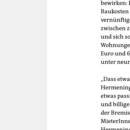
bewirken: 
Baukosten 
vernünftig
zwischen z
und sich so
Wohnungen 
Euro und 6
unter neun
„Dass etwas
Hermening 
etwas pass
und billig
der Bremis
MieterInne
Hermening