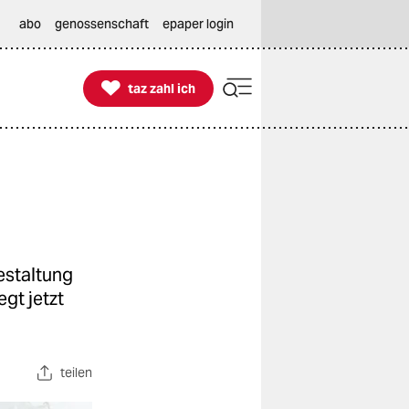
abo
genossenschaft
epaper login

taz zahl ich
taz zahl ich
estaltung
gt jetzt
teilen