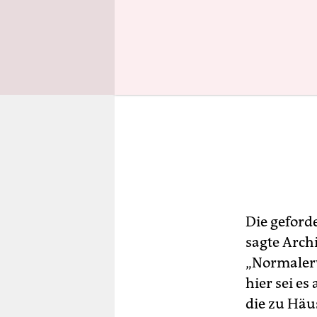
Die geford
sagte Arch
„Normalerw
hier sei e
die zu Häu