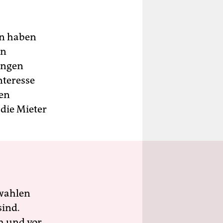
en haben
in
ungen
nteresse
den
die Mieter
wahlen
sind.
h und vor