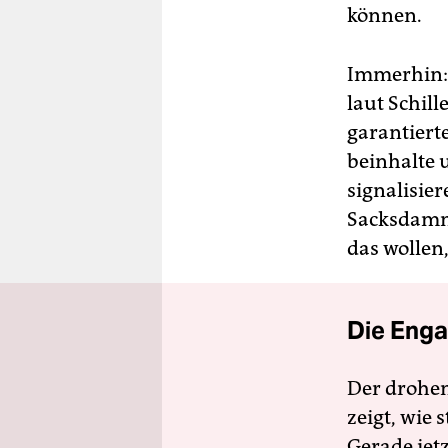
können.
Immerhin: 
laut Schill
garantiert
beinhalte 
signalisie
Sacksdamm 
das wollen
Die Enga
Der drohe
zeigt, wie
Gerade jet