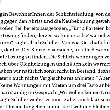
igen BewohnerInnen der Schlichtsiedlung, von d
tig gegen den Abriss und die Neubebauung gewehr
roßen Teil bereits ausgezogen. „Für 14 Parteien 
e Lösung finden, derzeit wohnen noch etwa siebe
mm“, sagte Ulrich Schiller, Vonovia-Geschäftsfü
, der taz. Der Konzern versuche, für alle Bewoh
ate Lösung zu finden. Die Schlichtwohnungen ve
och über Ofenheizungen und hätten kein warmes
haben wir natürlich sonst nicht im Bestand, des
etern auch nichts Vergleichbares anbieten.“ Abe
keine Wohnungen mit Mieten um drei Euro anbi
 man ständig im Gespräch. „Wir wollen keinen Dr
agte Schiller weiter, es müsse aber auch klar sein
r Illusion hingeben könne, dort wohnen bleiben