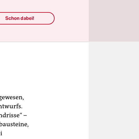
Schon dabei!
gewesen,
ntwurfs.
drisse“ –
bausteine,
i