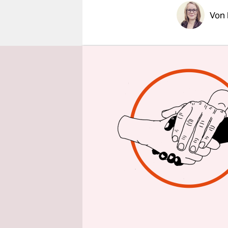
epaper login
Von
Die gepla
Sebaldsbrü
Architekte
Foyer der 
Der Gewinn
Grünfläche
Bauweise g
Zielgruppe