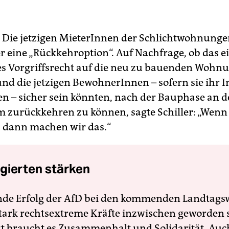
Die jetzigen MieterInnen der Schlichtwohnung
er eine „Rückkehroption“. Auf Nachfrage, ob das e
es Vorgriffsrecht auf die neu zu bauenden Wohn
und die jetzigen BewohnerInnen – sofern sie ihr I
ren – sicher sein könnten, nach der Bauphase an 
zurückkehren zu können, sagte Schiller: „Wenn 
, dann machen wir das.“
gierten stärken
nde Erfolg der AfD bei den kommenden Landtags
 stark rechtsextreme Kräfte inzwischen geworden 
zt braucht es Zusammenhalt und Solidarität. Auc