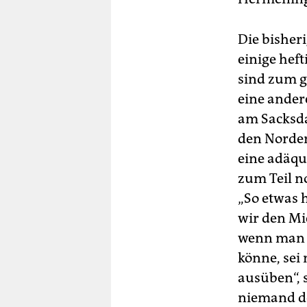
Die bisher
einige hef
sind zum g
eine ander
am Sacksda
den Norden
eine adäqu
zum Teil n
„So etwas 
wir den Mi
wenn man 
könne, sei
ausüben“, s
niemand de