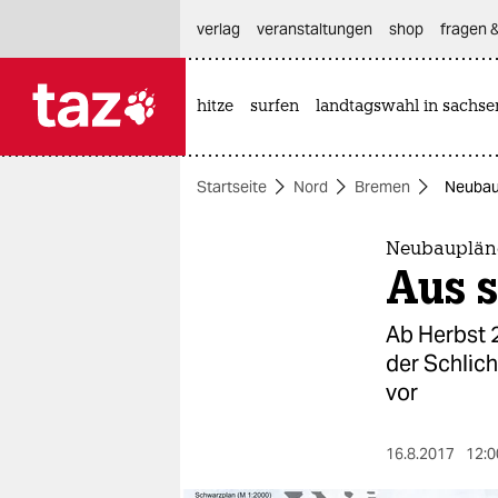
hautnavigation anspringen
hauptinhalt anspringen
footer anspringen
verlag
veranstaltungen
shop
fragen &
hitze
surfen
landtagswahl in sachse

taz zahl ich
taz zahl ich
Startseite
Nord
Bremen
Neubaup
themen
politik
Neubaupläne
Aus s
öko
Ab Herbst 
gesellschaft
der Schlic
vor
kultur
sport
16.8.2017
12:0