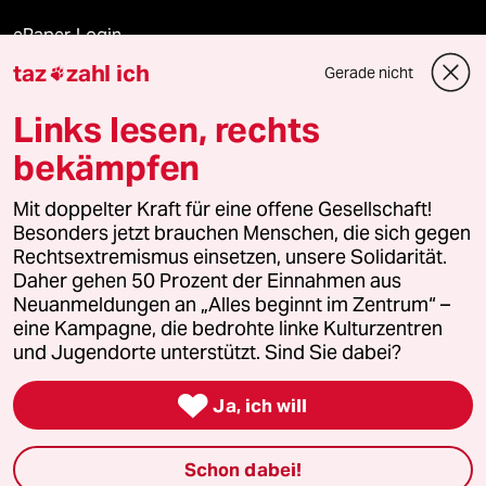
ePaper Login
taz
zahl ich
Gerade nicht

Downloads für Abonnierende
Links lesen, rechts
bekämpfen
© 2026 taz Verlags und Vertriebs GmbH
Alle Rechte vorbehalten. Bei rechtlichen Fragen oder für Genehmigungen
Mit doppelter Kraft für eine offene Gesellschaft!
wenden Sie sich bitte an
lizenzen@taz.de
Besonders jetzt brauchen Menschen, die sich gegen
Rechtsextremismus einsetzen, unsere Solidarität.
Daher gehen 50 Prozent der Einnahmen aus
Feedback
Redaktionsstatut
Kommune-Richtlinien
KI-
Neuanmeldungen an „Alles beginnt im Zentrum“ –
eine Kampagne, die bedrohte linke Kulturzentren
Leitlinie
Informant
Datenschutz
Impressum
AGB
und Jugendorte unterstützt. Sind Sie dabei?
Seitenwende
Einwilligungen widerrufen (Ads)

Ja, ich will
Schon dabei!