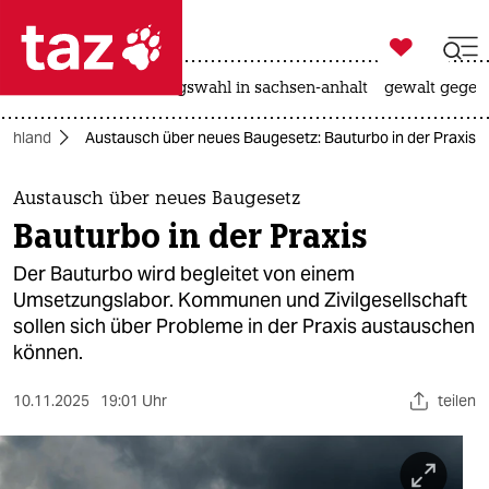

taz zahl ich
hitze
surfen
landtagswahl in sachsen-anhalt
gewalt gegen

taz zahl ich
schland
Austausch über neues Baugesetz: Bauturbo in der Praxis
taz zahl ich
themen
Austausch über neues Baugesetz
Bauturbo in der Praxis
politik
Der Bauturbo wird begleitet von einem
öko
Umsetzungslabor. Kommunen und Zivilgesellschaft
sollen sich über Probleme in der Praxis austauschen
gesellschaft
können.
kultur
10.11.2025
19:01 Uhr
teilen
sport