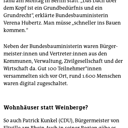
fand am Montag in Berlin statt. „Das Dach über
dem Kopf ist ein Grundbedürfnis und ein
Grundrecht“, erklärte Bundesbauministerin
Verena Hubertz. Man müsse „schneller ins Bauen
kommen.“
Neben der Bundesbauministerin waren Bür­ger­
meis­te­r:in­nen und Ver­tre­te­r:in­nen aus den
Kommunen, Verwaltung, Zivilgesellschaft und der
Wirtschaft da. Gut 100 Teil­neh­me­r*in­nen
versammelten sich vor Ort, rund 1.600 Menschen
waren digital zugeschaltet.
Wohnhäuser statt Weinberge?
So auch Patrick Kunkel (CDU), Bürgermeister von
Eltville am Rhein.Auch in seiner Region gäbe es