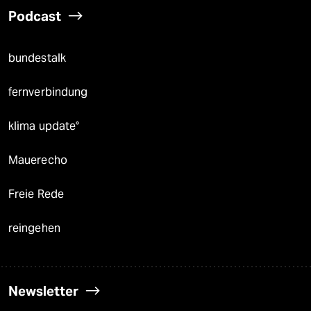
Podcast
bundestalk
fernverbindung
klima update°
Mauerecho
Freie Rede
reingehen
Newsletter