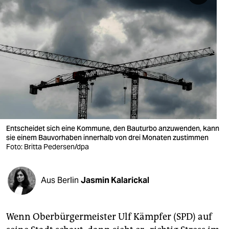
berlin
nord
wahrheit
verlag
verlag
veranstaltungen
Entscheidet sich eine Kommune, den Bauturbo anzuwenden, kann
shop
sie einem Bauvorhaben innerhalb von drei Monaten zustimmen
Foto: Britta Pedersen/dpa
fragen & hilfe
unterstützen
Aus Berlin
Jasmin Kalarickal
abo
genossenschaft
Wenn Oberbürgermeister Ulf Kämpfer (SPD) auf