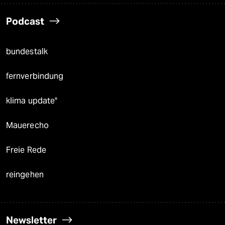
Podcast
bundestalk
fernverbindung
klima update°
Mauerecho
Freie Rede
reingehen
Newsletter