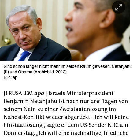
berlin
nord
wahrheit
verlag
verlag
veranstaltungen
Sind schon länger nicht mehr im selben Raum gewesen: Netanjahu
(li.) und Obama (Archivbild, 2013).
shop
Bild: ap
fragen & hilfe
JERUSALEM
dpa
| Israels Ministerpräsident
Benjamin Netanjahu ist nach nur drei Tagen von
unterstützen
seinem Nein zu einer Zweistaatenlösung im
abo
Nahost-Konflikt wieder abgerückt. „Ich will keine
Einstaatlösung“, sagte er dem US-Sender NBC am
genossenschaft
Donnerstag. „Ich will eine nachhaltige, friedliche