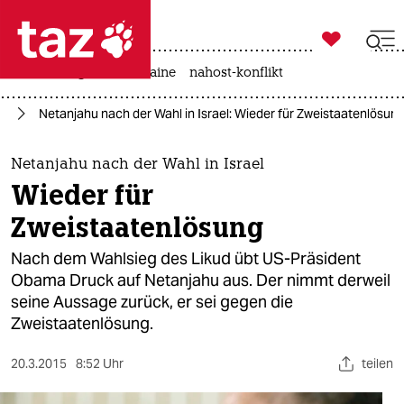

taz zahl ich
hitze
krieg in der ukraine
nahost-konflikt

taz zahl ich
kt
Netanjahu nach der Wahl in Israel: Wieder für Zweistaatenlösun
taz zahl ich
themen
Netanjahu nach der Wahl in Israel
Wieder für
politik
Zweistaatenlösung
öko
Nach dem Wahlsieg des Likud übt US-Präsident
Obama Druck auf Netanjahu aus. Der nimmt derweil
gesellschaft
seine Aussage zurück, er sei gegen die
Zweistaatenlösung.
kultur
sport
20.3.2015
8:52 Uhr
teilen