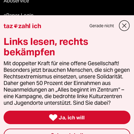
Aboservice
ePaper Login
taz
zahl ich
Gerade nicht

Downloads für Abonnierende
Links lesen, rechts
bekämpfen
© 2026 taz Verlags und Vertriebs GmbH
Mit doppelter Kraft für eine offene Gesellschaft!
Alle Rechte vorbehalten. Bei rechtlichen Fragen oder für Genehmigungen
wenden Sie sich bitte an
lizenzen@taz.de
Besonders jetzt brauchen Menschen, die sich gegen
Rechtsextremismus einsetzen, unsere Solidarität.
Daher gehen 50 Prozent der Einnahmen aus
Feedback
Redaktionsstatut
Kommune-Richtlinien
KI-
Neuanmeldungen an „Alles beginnt im Zentrum“ –
eine Kampagne, die bedrohte linke Kulturzentren
Leitlinie
Informant
Datenschutz
Impressum
AGB
und Jugendorte unterstützt. Sind Sie dabei?
Seitenwende
Einwilligungen widerrufen (Ads)

Ja, ich will