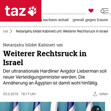

taz zahl ich
hitze
landtagswahl in sachsen-anhalt
gewalt gegen frauen

taz zahl ich
ahost
Netanjahu bildet Kabinett um: Weiterer Rechtsruck in Israel
taz zahl ich
themen
Netanjahu bildet Kabinett um
Weiterer Rechtsruck in
politik
Israel
öko
Der ultranationale Hardliner Avigdor Lieberman soll
neuer Verteidigungsminister werden. Die
gesellschaft
Annäherung an Ägypten ist damit wohl hinfällig.
kultur
20.5.2016
18:17 Uhr
teilen
sport