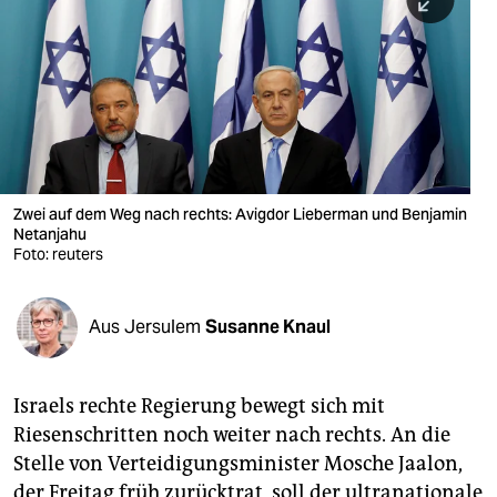
berlin
nord
wahrheit
verlag
verlag
Zwei auf dem Weg nach rechts: Avigdor Lieberman und Benjamin
Netanjahu
veranstaltungen
Foto: reuters
shop
fragen & hilfe
Aus Jersulem
Susanne Knaul
unterstützen
Israels rechte Regierung bewegt sich mit
abo
Riesenschritten noch weiter nach rechts. An die
genossenschaft
Stelle von Verteidigungsminister Mosche Jaalon,
der Freitag früh zurücktrat, soll der ultranationale