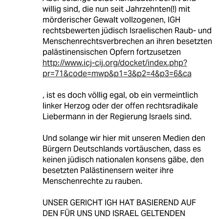
willig sind, die nun seit Jahrzehnten(!) mit
mörderischer Gewalt vollzogenen, IGH
rechtsbewerten jüdisch Israelischen Raub- und
Menschenrechtsverbrechen an ihren besetzten
palästinensischen Opfern fortzusetzen
http://www.icj-cij.org/docket/index.php?
pr=71&code=mwp&p1=3&p2=4&p3=6&ca
, ist es doch völlig egal, ob ein vermeintlich
linker Herzog oder der offen rechtsradikale
Liebermann in der Regierung Israels sind.
Und solange wir hier mit unseren Medien den
Bürgern Deutschlands vortäuschen, dass es
keinen jüdisch nationalen konsens gäbe, den
besetzten Palästinensern weiter ihre
Menschenrechte zu rauben.
UNSER GERICHT IGH HAT BASIEREND AUF
DEN FÜR UNS UND ISRAEL GELTENDEN