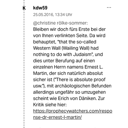
kdw59
K
25.05.2016
,
13:34 Uhr
@christine rölke-sommer:
Bleiben wir doch fürs Erste bei der
von Ihnen verlinkten Seite. Da wird
behauptet, "that the so-called
Western Wall (Wailing Wall) had
nothing to do with Judaism", und
dies unter Berufung auf einen
einzelnen Herrn namens Ernest L.
Martin, der sich natürlich absolut
sicher ist ("There is absolute proof
usw."), mit archäologischen Befunden
allerdings ungefähr so umzugehen
scheint wie Erich von Däniken. Zur
Kritik siehe hier:
https://prophecywatchers.com/respo
nse-dr-ernest-l-martin/