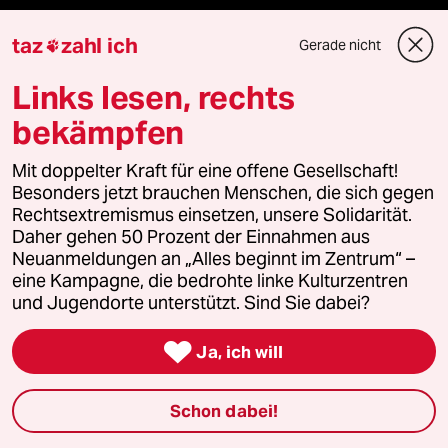
panterstiftung
taz
zahl ich
Gerade nicht

panterpreis 2026
Links lesen, rechts
bekämpfen
Mit doppelter Kraft für eine offene Gesellschaft!
Podcast
Besonders jetzt brauchen Menschen, die sich gegen
Rechtsextremismus einsetzen, unsere Solidarität.
Daher gehen 50 Prozent der Einnahmen aus
bundestalk
Neuanmeldungen an „Alles beginnt im Zentrum“ –
eine Kampagne, die bedrohte linke Kulturzentren
fernverbindung
und Jugendorte unterstützt. Sind Sie dabei?
klima update°

Ja, ich will
Mauerecho
Schon dabei!
Freie Rede