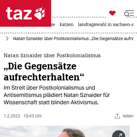

taz zahl ich
iran-krieg
ceuta
hitze
katzen
landtagswahl in sachsen-an

taz zahl ich
us
Natan Sznaider über Postkolonialismus: „Die Gegensätze aufrec
taz zahl ich
themen
Natan Sznaider über Postkolonialismus
„Die Gegensätze
politik
aufrechterhalten“
öko
Im Streit über Postkolonialismus und
Antisemitismus plädiert Natan Sznaider für
gesellschaft
Wissenschaft statt blinden Aktivismus.
kultur
1.2.2022
10:43 Uhr
teilen
sport