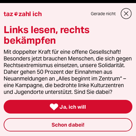
taz
zahl ich
Gerade nicht

Mehr taz Lesestoff
Links lesen, rechts
taz Blogs
bekämpfen
taz FUTURZWEI
Mit doppelter Kraft für eine offene Gesellschaft!
Besonders jetzt brauchen Menschen, die sich gegen
Rechtsextremismus einsetzen, unsere Solidarität.
Le Monde diplomatique
Daher gehen 50 Prozent der Einnahmen aus
Neuanmeldungen an „Alles beginnt im Zentrum“ –
taz Archiv
eine Kampagne, die bedrohte linke Kulturzentren
und Jugendorte unterstützt. Sind Sie dabei?

Ja, ich will
Mehr taz Angebote
Schon dabei!
Reisen