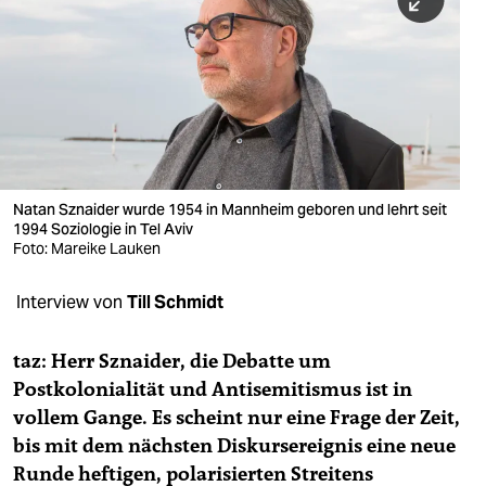
berlin
nord
wahrheit
verlag
verlag
Natan Sznaider wurde 1954 in Mannheim geboren und lehrt seit
1994 Soziologie in Tel Aviv
veranstaltungen
Foto: Mareike Lauken
shop
Interview von
Till Schmidt
fragen & hilfe
unterstützen
taz: Herr Sznaider, die Debatte um
Postkolonialität und Antisemitismus ist in
abo
vollem Gange. Es scheint nur eine Frage der Zeit,
bis mit dem nächsten Diskursereignis eine neue
genossenschaft
Runde heftigen, polarisierten Streitens