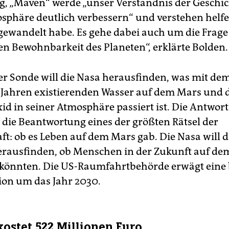
, „Maven“ werde „unser Verständnis der Geschic
phäre deutlich verbessern“ und verstehen helfen
gewandelt habe. Es gehe dabei auch um die Frage
len Bewohnbarkeit des Planeten“, erklärte Bolden.
der Sonde will die Nasa herausfinden, was mit de
 Jahren existierenden Wasser auf dem Mars und
d in seiner Atmosphäre passiert ist. Die Antwort
r die Beantwortung eines der größten Rätsel der
ft: ob es Leben auf dem Mars gab. Die Nasa will 
erausfinden, ob Menschen in der Zukunft auf d
 könnten. Die US-Raumfahrtbehörde erwägt ein
on um das Jahr 2030.
kostet 522 Millionen Euro