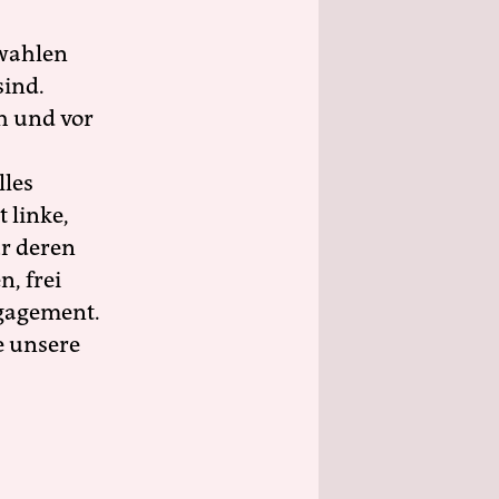
wahlen
sind.
h und vor
lles
 linke,
ür deren
n, frei
ngagement.
e unsere