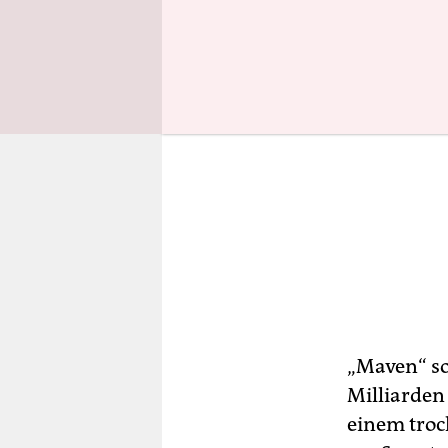
„Maven“ so
Milliarden
einem troc