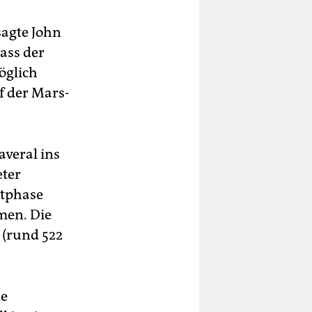
sagte John
ass der
öglich
uf der Mars-
veral ins
eter
stphase
men. Die
 (rund 522
le