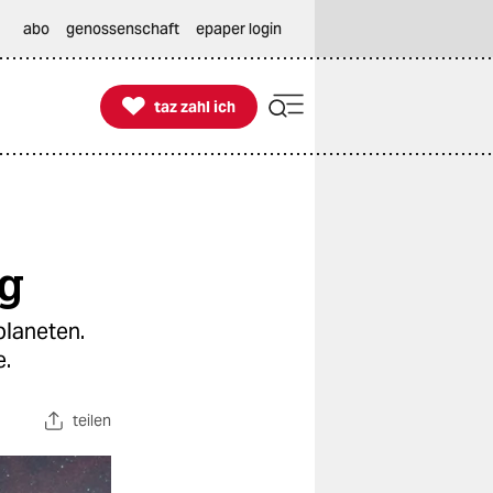
abo
genossenschaft
epaper login

taz zahl ich
taz zahl ich
ng
laneten.
e.
teilen