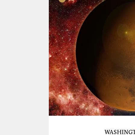
berlin
nord
wahrheit
verlag
verlag
veranstaltungen
shop
fragen & hilfe
unterstützen
abo
genossenschaft
WASHING