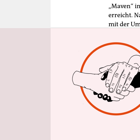
epaper login
„Maven“ in
erreicht. 
mit der Um
Raumfahrt
Forschungs
damit Erke
liefern.
„Gratulatio
Goddard-R
vor 22.30 
Propulsion
Kalifornien
Eintritt in