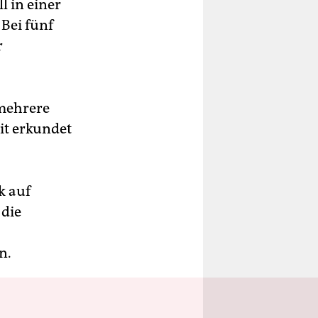
l in einer
Bei fünf
r
 mehrere
it erkundet
k auf
 die
n.