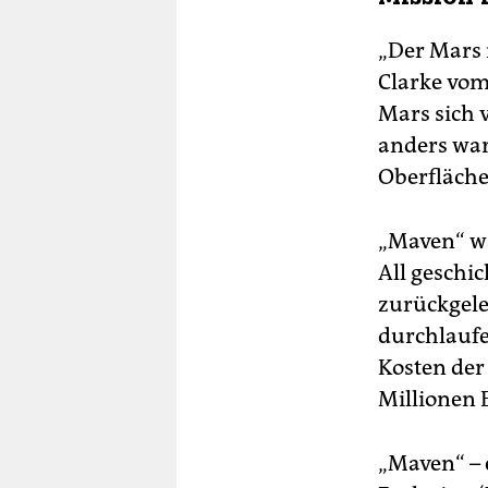
„Der Mars i
Clarke vom
Mars sich 
anders war.
Oberfläche 
„Maven“ w
All geschi
zurückgele
durchlaufe
Kosten der
Millionen 
„Maven“ – 