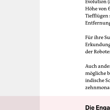
Evolution 
Höhe von 6
Tiefflügen
Entfernun
Für ihre S
Erkundungs
der Robote
Auch ander
mögliche b
indische S
zehnmonati
Die Enga