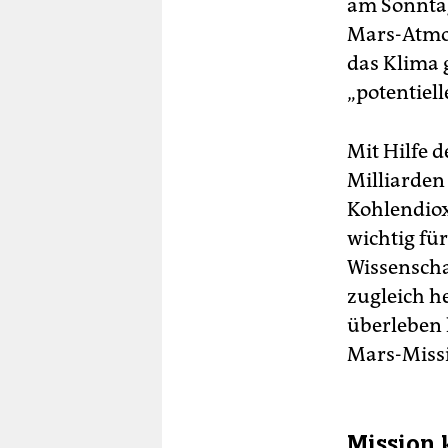
am Sonntag
Mars-Atmos
das Klima 
„potentiel
Mit Hilfe 
Milliarden
Kohlendioxi
wichtig fü
Wissenscha
zugleich h
überleben
Mars-Missi
Mission 