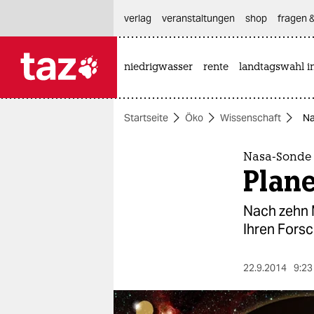
hautnavigation anspringen
hauptinhalt anspringen
footer anspringen
verlag
veranstaltungen
shop
fragen &
niedrigwasser
rente
landtagswahl i

taz zahl ich
taz zahl ich
Startseite
Öko
Wissenschaft
Na
themen
politik
Nasa-Sonde 
Plan
öko
Nach zehn 
gesellschaft
Ihren Forsc
kultur
22.9.2014
9:23
sport