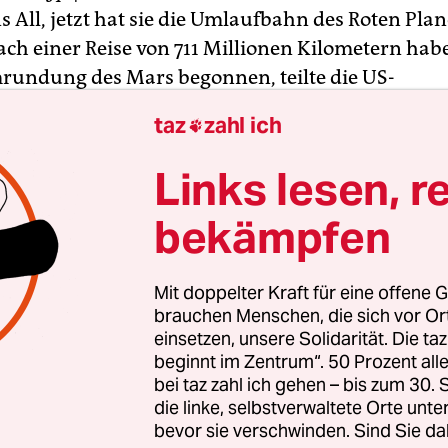
s All, jetzt hat sie die Umlaufbahn des Roten Pla
Nach einer Reise von 711 Millionen Kilometern ha
rundung des Mars begonnen, teilte die US-
behörde Nasa am Sonntagabend mit. Der
taz
zahl ich

roboter soll den Klimawandel am Mars erforsc
nntnise über früheres Leben auf unserem Nach
Links lesen, r
bekämpfen
n. 'Maven' befindet sich nun im Orbit“, sagte Dav
aumfahrtzentrum im US-Bundesstaat Maryland
Mit doppelter Kraft für eine offene G
Uhr Ortszeit (04.30 Uhr MESZ). Im Kontrollraum de
brauchen Menschen, die sich vor O
einsetzen, unsere Solidarität. Die ta
 Laboratory der Nasa in Pasadena im US-Bundes
beginnt im Zentrum“. 50 Prozent a
 brachen Mitarbeiter in Jubel aus, als Live-Bilder
bei taz zahl ich gehen – bis zum 30
 die Umlaufbahn zeigten.
die linke, selbstverwaltete Orte unte
bevor sie verschwinden. Sind Sie da