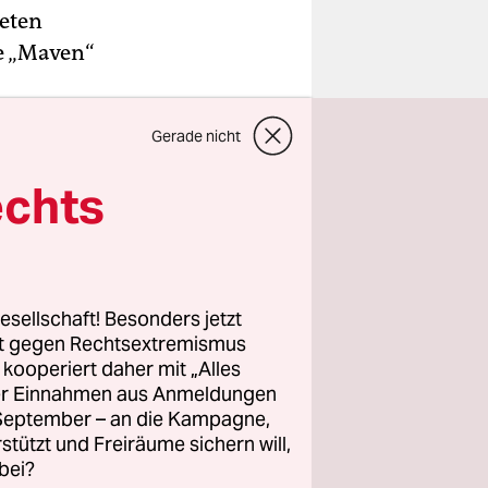
neten
be „Maven“
Gerade nicht
hen und
barplaneten
echts
e Folta vom
 um kurz
esellschaft! Besonders jetzt
s Jet
rt gegen Rechtsextremismus
z kooperiert daher mit „Alles
staat
ller Einnahmen aus Anmeldungen
 den
. September – an die Kampagne,
rstützt und Freiräume sichern will,
bei?