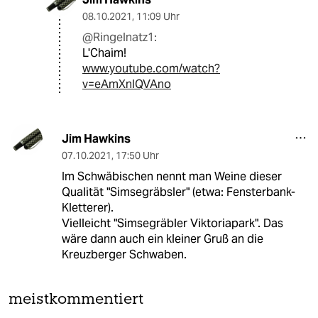
08.10.2021
,
11:09 Uhr
@Ringelnatz1:
L'Chaim!
www.youtube.com/watch?
v=eAmXnIQVAno
Jim Hawkins
07.10.2021
,
17:50 Uhr
Im Schwäbischen nennt man Weine dieser
Qualität "Simsegräbsler" (etwa: Fensterbank-
Kletterer).
Vielleicht "Simsegräbler Viktoriapark". Das
wäre dann auch ein kleiner Gruß an die
Kreuzberger Schwaben.
meistkommentiert