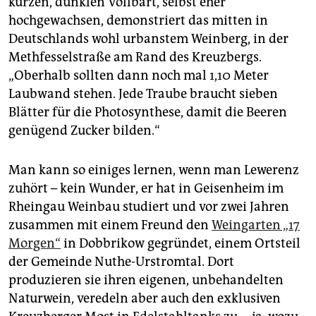
kurzen, dunklen Vollbart, selbst eher
epaper login
hochgewachsen, demonstriert das mitten in
Deutschlands wohl urbanstem Weinberg, in der
Meth­fesselstraße am Rand des Kreuzbergs.
„Oberhalb sollten dann noch mal 1,10 Meter
Laubwand stehen. Jede Traube braucht sieben
Blätter für die Photosynthese, damit die Beeren
genügend Zucker bilden.“
Man kann so einiges lernen, wenn man Lewerenz
zuhört – kein Wunder, er hat in Geisenheim im
Rheingau Weinbau studiert und vor zwei Jahren
zusammen mit einem Freund den
Weingarten „17
Morgen“
in Dobbrikow gegründet, einem Ortsteil
der Gemeinde Nuthe-Urstromtal. Dort
produzieren sie ihren eigenen, unbehandelten
Naturwein, veredeln aber auch den exklusiven