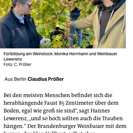
berlin
nord
wahrheit
verlag
verlag
Fortbildung am Weinstock: Monika Herrmann und Weinbauer
Lewerenz
veranstaltungen
Foto: C. Prößer
shop
Aus Berlin
Claudius Prößer
fragen & hilfe
Bei den meisten Menschen befindet sich die
unterstützen
herabhängende Faust 85 Zentimeter über dem
Boden, egal wie groß sie sind“, sagt Hannes
abo
Lewerenz, „und so hoch sollten auch die Trauben
genossenschaft
hängen.“ Der Brandenburger Weinbauer mit dem