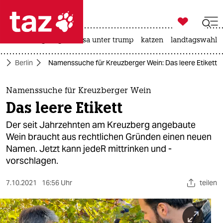

taz zahl ich
hitze
bergsteigen
usa unter trump
katzen
landtagswahl i

taz zahl ich
e
Berlin
Namenssuche für Kreuzberger Wein: Das leere Etikett
taz zahl ich
themen
Namenssuche für Kreuzberger Wein
Das leere Etikett
politik
Der seit Jahrzehnten am Kreuzberg angebaute
öko
Wein braucht aus rechtlichen Gründen einen neuen
Namen. Jetzt kann jedeR mittrinken und -
gesellschaft
vorschlagen.
kultur
7.10.2021
16:56 Uhr
teilen
sport