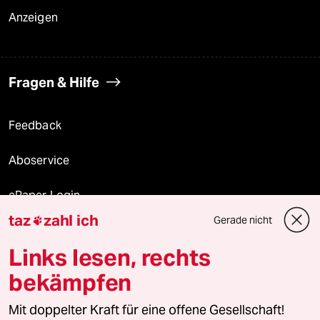
Anzeigen
Fragen & Hilfe
Feedback
Aboservice
ePaper Login
taz
zahl ich
Gerade nicht

Downloads für Abonnierende
Links lesen, rechts
bekämpfen
© 2026 taz Verlags und Vertriebs GmbH
Mit doppelter Kraft für eine offene Gesellschaft!
Alle Rechte vorbehalten. Bei rechtlichen Fragen oder für Genehmigungen
wenden Sie sich bitte an
lizenzen@taz.de