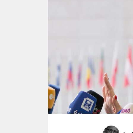
berlin
nord
wahrheit
verlag
verlag
veranstaltungen
shop
fragen & hilfe
unterstützen
abo
genossenschaft