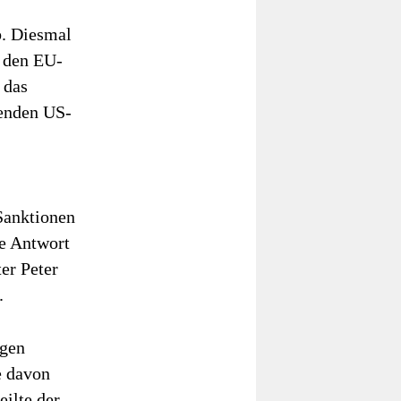
b. Diesmal
e den EU-
 das
enden US-
Sanktionen
e Antwort
er Peter
.
egen
e davon
ilte der