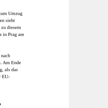
g zum Umzug
en sieht
 zu diesem
s in Prag am
 nach
n. Am Ende
, als das
r EU-
?