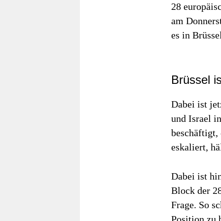
28 europäis
am Donnerst
es in Brüss
Brüssel i
Dabei ist je
und Israel i
beschäftigt,
eskaliert, h
Dabei ist hi
Block der 28
Frage. So sc
Position zu 