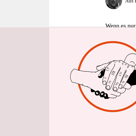
Aus 
epaper login
Wenn es nur
sonnenklar:
vorzeitige A
Israelis und
Diese offiz
Außenbeauft
schon bei F
Ultimatum a