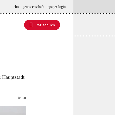
abo
genossenschaft
epaper login

taz zahl ich
taz zahl ich
 Hauptstadt
teilen