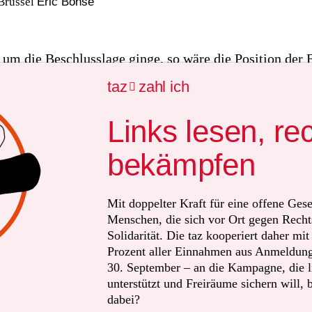
Brüssel
Eric Bonse
 um die Beschlusslage ginge, so wäre die Position der
 Kein Ausstieg aus dem Atomabkommen mit dem Iran, 
taz
zahl ich

nerkennung Jerusalems als Hauptstadt Israels. Und in 
 Palästinenser „Zurückhaltung“ üben.
Links lesen, re
bekämpfen
iellen Positionen beteten die Sprecher der EU-Kommiss
ragten Federica Mogherini auch am Montag in Brüssel
ragen nach dem doppelten amerikanischen und iranisch
Mit doppelter Kraft für eine offene Gese
Menschen, die sich vor Ort gegen Recht
n die Europäer wussten sie keine Antwort.
Solidarität. Die taz kooperiert daher mi
Prozent aller Einnahmen aus Anmeldunge
30. September – an die Kampagne, die li
unterstützt und Freiräume sichern will, 
dabei?