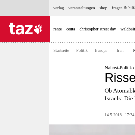
hautnavigation anspringen
hauptinhalt anspringen
footer anspringen
verlag
veranstaltungen
shop
fragen & hilf
rente
ceuta
christopher street day
waldbrä

taz zahl ich
taz zahl ich
Startseite
Politik
Europa
Iran
N
themen
politik
Nahost-Politik 
Risse
öko
Ob Atomabko
gesellschaft
Israels: Die
kultur
14.5.2018
17:34
sport