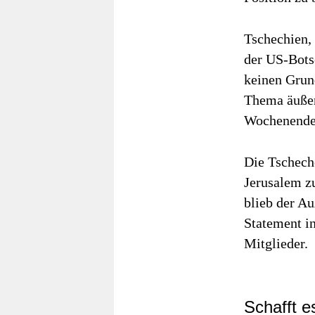
Tschechien,
der US-Botsc
keinen Grun
Thema äußer
Wochenende
Die Tschech
Jerusalem z
blieb der Au
Statement i
Mitglieder.
Schafft e