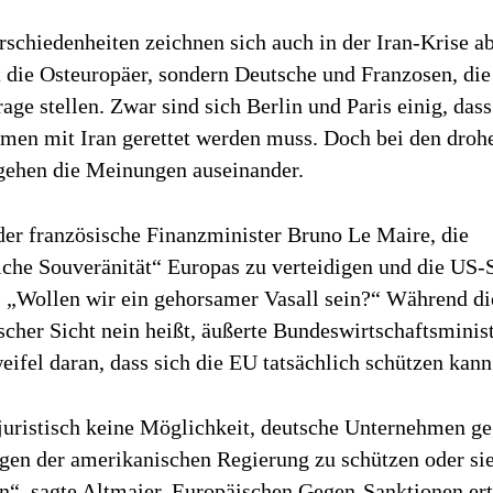
schiedenheiten zeichnen sich auch in der Iran-Krise a
t die Osteuropäer, sondern Deutsche und Franzosen, di
age stellen. Zwar sind sich Berlin und Paris einig, dass
n mit Iran gerettet werden muss. Doch bei den droh
gehen die Meinungen auseinander.
der französische Finanzminister Bruno Le Maire, die
liche Souveränität“ Europas zu verteidigen und die US-
 „Wollen wir ein gehorsamer Vasall sein?“ Während di
scher Sicht nein heißt, äußerte Bundeswirtschaftsminist
ifel daran, dass sich die EU tatsächlich schützen kann
juristisch keine Möglichkeit, deutsche Unternehmen g
gen der amerikanischen Regierung zu schützen oder si
“, sagte Altmaier. Europäischen Gegen-Sanktionen erte