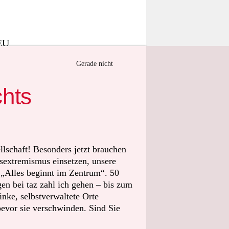
 EU
keine
Gerade nicht
Gaza sollten
chts
ion und der
 nach. Doch
en
llschaft! Besonders jetzt brauchen
sextremismus einsetzen, unsere
t „Alles beginnt im Zentrum“. 50
n bei taz zahl ich gehen – bis zum
nke, selbstverwaltete Orte
bevor sie verschwinden. Sind Sie