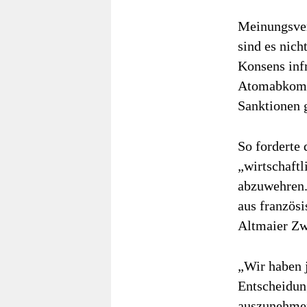
Meinungsver
sind es nich
Konsens infr
Atomabkomme
Sanktionen 
So forderte 
„wirtschaft
abzuwehren.
aus französi
Altmaier Zwe
„Wir haben 
Entscheidun
auszunehmen