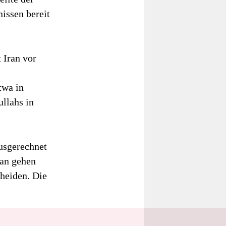
issen bereit
 Iran vor
twa in
llahs in
usgerechnet
kan gehen
cheiden. Die