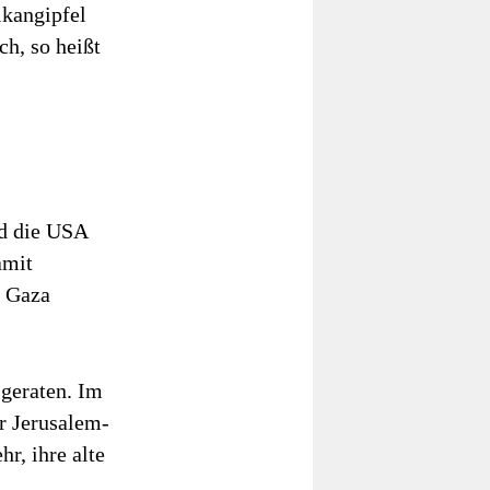
lkangipfel
h, so heißt
nd die USA
amit
n Gaza
 geraten. Im
er Jerusalem-
r, ihre alte