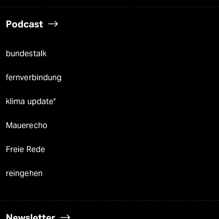
Podcast
bundestalk
fernverbindung
klima update°
Mauerecho
Freie Rede
reingehen
Newsletter