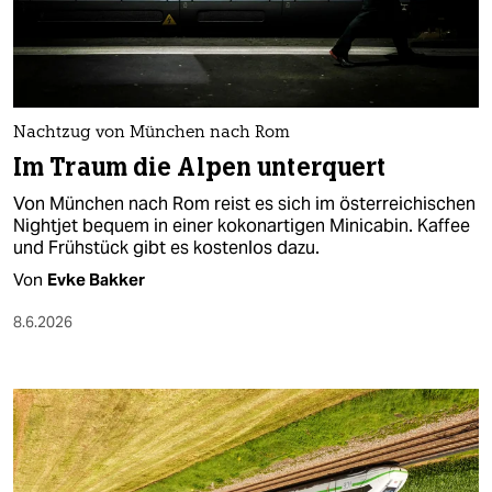
berlin
nord
wahrheit
Nachtzug von München nach Rom
verlag
Im Traum die Alpen unterquert
verlag
Von München nach Rom reist es sich im österreichischen
Nightjet bequem in einer kokonartigen Minicabin. Kaffee
veranstaltungen
und Frühstück gibt es kostenlos dazu.
shop
Von
Evke Bakker
fragen & hilfe
8.6.2026
unterstützen
abo
genossenschaft