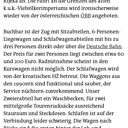
Rijeka an. Die Fahrt an die Grenzen des alten
epaper login
k.u.k.-Vielvölkerimperiums wird ironischerweise
wieder von der österreichischen
ÖBB
angeboten.
Buchbar ist der Zug mit Sitzabteilen, 6-Personen-
Liegewagen und Schlafwagenabteilen mit bis zu
drei Personen direkt oder über die
Deutsche Bahn
.
Der Preis für zwei Personen liegt zwischen etwa 60
und 200 Euro. Radmitnahme scheint in den
Kurswagen nicht möglich. Der Schlafwagen wird
von der kroatischen HŽ betreut. Die Waggons aus
den 1990ern sind funktional und sauber, der
Service nüchtern-zuvorkommend. Unser
Zweierabteil hat ein Waschbecken, für zwei
mittelgroße Tourenrucksäcke ausreichend
Stauraum und Steckdosen. Schlafen ist auf der
Verbindung leider schwierig. Die Wagen nach