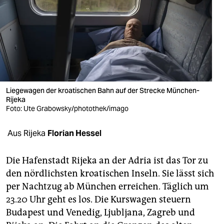
berlin
nord
wahrheit
verlag
verlag
Liegewagen der kroatischen Bahn auf der Strecke München-
Rijeka
veranstaltungen
Foto: Ute Grabowsky/photothek/imago
shop
Aus Rijeka
Florian Hessel
fragen & hilfe
Die Hafenstadt Rijeka an der Adria ist das Tor zu
unterstützen
den nördlichsten kroatischen Inseln. Sie lässt sich
per Nachtzug ab München erreichen. Täglich um
abo
23.20 Uhr geht es los. Die Kurswagen steuern
genossenschaft
Budapest und Venedig, Ljubljana, Zagreb und