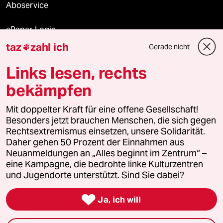
Aboservice
ePaper Login
taz
zahl ich
Gerade nicht

Downloads für Abonnierende
Links lesen, rechts
bekämpfen
© 2026 taz Verlags und Vertriebs GmbH
Alle Rechte vorbehalten. Bei rechtlichen Fragen oder für Genehmigungen
Mit doppelter Kraft für eine offene Gesellschaft!
wenden Sie sich bitte an
lizenzen@taz.de
Besonders jetzt brauchen Menschen, die sich gegen
Rechtsextremismus einsetzen, unsere Solidarität.
Daher gehen 50 Prozent der Einnahmen aus
Feedback
Redaktionsstatut
Kommune-Richtlinien
KI-
Neuanmeldungen an „Alles beginnt im Zentrum“ –
eine Kampagne, die bedrohte linke Kulturzentren
Leitlinie
Informant
Datenschutz
Impressum
AGB
und Jugendorte unterstützt. Sind Sie dabei?
Seitenwende
Einwilligungen widerrufen (Ads)

Ja, ich will