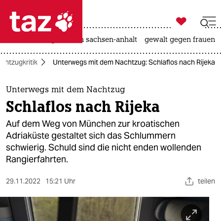

taz zahl ich
hitze
landtagswahl in sachsen-anhalt
gewalt gegen frauen

taz zahl ich
chtzugkritik
Unterwegs mit dem Nachtzug: Schlaflos nach Rijeka
taz zahl ich
themen
Unterwegs mit dem Nachtzug
Schlaflos nach Rijeka
politik
Auf dem Weg von München zur kroatischen
öko
Adriaküste gestaltet sich das Schlummern
schwierig. Schuld sind die nicht enden wollenden
gesellschaft
Rangierfahrten.
kultur
29.11.2022
15:21 Uhr
teilen
sport