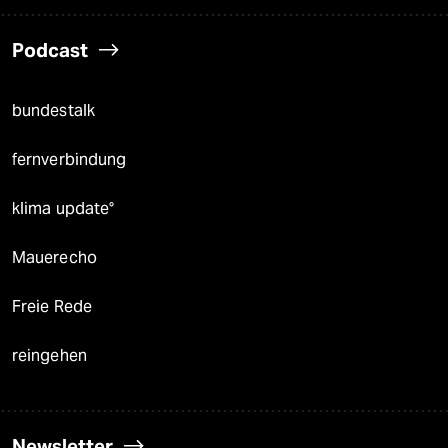
Podcast
bundestalk
fernverbindung
klima update°
Mauerecho
Freie Rede
reingehen
Newsletter