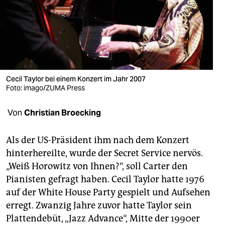
berlin
nord
wahrheit
verlag
Cecil Taylor bei einem Konzert im Jahr 2007
verlag
Foto: imago/ZUMA Press
veranstaltungen
Von
Christian Broecking
shop
Als der US-Präsident ihm nach dem Konzert
fragen & hilfe
hinterhereilte, wurde der Secret Service nervös.
„Weiß Horowitz von Ihnen?“, soll Carter den
unterstützen
Pianisten gefragt haben. Cecil Taylor hatte 1976
abo
auf der White House Party gespielt und Aufsehen
erregt. Zwanzig Jahre zuvor hatte Taylor sein
genossenschaft
Plattendebüt, „Jazz Advance“, Mitte der 1990er