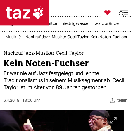

taz zahl ich
krieg in der ukraine
hitze
niedrigwasser
waldbrände

taz zahl ich
Musik
Nachruf Jazz-Musiker Cecil Taylor: Kein Noten-Fuchser
taz zahl ich
themen
Nachruf Jazz-Musiker Cecil Taylor
Kein Noten-Fuchser
politik
Er war nie auf Jazz festgelegt und lehnte
öko
Traditionalismus in seinem Musiksegment ab. Cecil
Taylor ist im Alter von 89 Jahren gestorben.
gesellschaft
6.4.2018
18:06 Uhr
teilen
kultur
sport