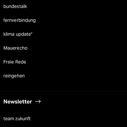
bundestalk
fernverbindung
klima update°
Mauerecho
Freie Rede
reingehen
Newsletter
team zukunft