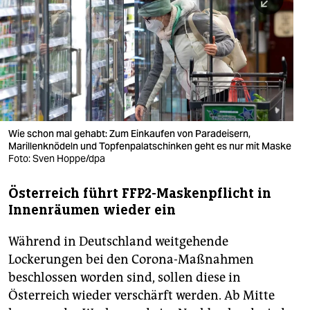
berlin
nord
wahrheit
verlag
verlag
Wie schon mal gehabt: Zum Einkaufen von Paradeisern,
Marillenknödeln und Topfenpalatschinken geht es nur mit Maske
veranstaltungen
Foto: Sven Hoppe/dpa
shop
Österreich führt FFP2-Maskenpflicht in
fragen & hilfe
Innenräumen wieder ein
unterstützen
Während in Deutschland weitgehende
abo
Lockerungen bei den Corona-Maßnahmen
beschlossen worden sind, sollen diese in
genossenschaft
Österreich wieder verschärft werden. Ab Mitte