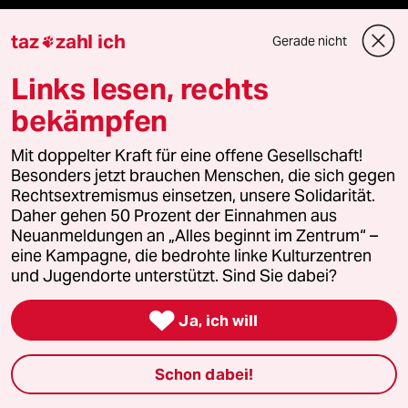
taz FUTURZWEI
taz
zahl ich
Gerade nicht

Le Monde diplomatique
Links lesen, rechts
taz Archiv
bekämpfen
Mit doppelter Kraft für eine offene Gesellschaft!
Besonders jetzt brauchen Menschen, die sich gegen
Mehr taz Angebote
Rechtsextremismus einsetzen, unsere Solidarität.
Daher gehen 50 Prozent der Einnahmen aus
Neuanmeldungen an „Alles beginnt im Zentrum“ –
Reisen
eine Kampagne, die bedrohte linke Kulturzentren
und Jugendorte unterstützt. Sind Sie dabei?
Kantine

Ja, ich will
Shop
Schon dabei!
Anzeigen