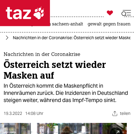

taz zahl ich
hitze
landtagswahl in sachsen-anhalt
gewalt gegen frauen

taz zahl ich
us
Nachrichten in der Coronakrise: Österreich setzt wieder Masken
taz zahl ich
themen
Nachrichten in der Coronakrise
Österreich setzt wieder
politik
Masken auf
öko
In Österreich kommt die Maskenpflicht in
Innenräumen zurück. Die Inzidenzen in Deutschland
gesellschaft
steigen weiter, während das Impf-Tempo sinkt.
kultur
19.3.2022
14:08 Uhr
teilen
sport