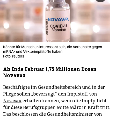
berlin
nord
wahrheit
verlag
verlag
Könnte für Menschen interessant sein, die Vorbehalte gegen
mRNA- und Vektorimpfstoffe haben
veranstaltungen
Foto: reuters
shop
Ab Ende Februar 1,75 Millionen Dosen
Novavax
fragen & hilfe
unterstützen
Beschäftigte im Gesundheitsbereich und in der
Pflege sollen „bevorzugt“ den
Impfstoff von
abo
Novavax
erhalten können, wenn die Impfpflicht
genossenschaft
für diese Berufsgruppen Mitte März in Kraft tritt.
Das beschlossen die Gesundheitsminister von