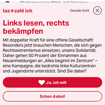
6
Niedrigwasser in Mittel- und Osteuropa
Stromkrise mit Ansage
taz
zahl ich
Gerade nicht

Links lesen, rechts
taz
bekämpfen

Mit doppelter Kraft für eine offene Gesellschaft!
Folgen Sie uns
Besonders jetzt brauchen Menschen, die sich gegen
Rechtsextremismus einsetzen, unsere Solidarität.
Daher gehen 50 Prozent der Einnahmen aus
Neuanmeldungen an „Alles beginnt im Zentrum“ –
Ressorts
eine Kampagne, die bedrohte linke Kulturzentren
und Jugendorte unterstützt. Sind Sie dabei?
Politik

Ja, ich will
Öko
Schon dabei!
Gesellschaft