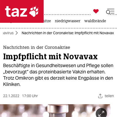

taz zahl ich
krieg in der ukraine
hitze
niedrigwasser
waldbrände

taz zahl ich
onavirus
Nachrichten in der Coronakrise: Impfpflicht mit Novavax
taz zahl ich
themen
Nachrichten in der Coronakrise
Impfpflicht mit Novavax
politik
Beschäftigte in Gesundheitswesen und Pflege sollen
öko
„bevorzugt“ das proteinbasierte Vakzin erhalten.
Trotz Omikron gibt es derzeit keine Engpässe in den
gesellschaft
Kliniken.
kultur
22.1.2022
17:00 Uhr
teilen
sport