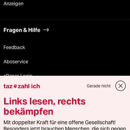
Anzeigen
Fragen & Hilfe
Feedback
Aboservice
ePaper Login
taz
zahl ich
Gerade nicht

Downloads für Abonnierende
Links lesen, rechts
bekämpfen
© 2026 taz Verlags und Vertriebs GmbH
Alle Rechte vorbehalten. Bei rechtlichen Fragen oder für Genehmigungen
Mit doppelter Kraft für eine offene Gesellschaft!
wenden Sie sich bitte an
lizenzen@taz.de
Besonders jetzt brauchen Menschen, die sich gegen