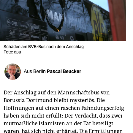
berlin
nord
wahrheit
verlag
Schäden am BVB-Bus nach dem Anschlag
Foto: dpa
verlag
veranstaltungen
Aus Berlin
Pascal Beucker
shop
fragen & hilfe
Der Anschlag auf den Mannschaftsbus von
unterstützen
Borussia Dortmund bleibt mysteriös. Die
Hoffnungen auf einen raschen Fahndungserfolg
abo
haben sich nicht erfüllt: Der Verdacht, dass zwei
genossenschaft
mutmaßliche Islamisten an der Tat beteiligt
waren, hat sich nicht erhärtet. Die Ermittlungen