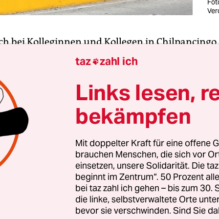
Fot
Ver
ch bei Kolleginnen und Kollegen in Chilpancingo,
deshauptstadt des mexikanischen Bundesstaats 
taz
zahl ich

 einem ausgiebigen Abendessen, Bier und ein pa
schnapses Meskal sprechen wir über die jüngst
Links lesen, r
nd. „Gewonnen hat der
Narco
“, ist der langjährige
bekämpfen
ampo überzeugt. Die anderen Anwesenden stimme
 die organisierte Kriminalität auch am 2. Juni da
Mit doppelter Kraft für eine offene G
brauchen Menschen, die sich vor O
einsetzen, unsere Solidarität. Die ta
en sie weniger an
Claudia Sheinbaum
, die frisc
beginnt im Zentrum“. 50 Prozent a
äsidentin, die jüngst versprochen hat, sich für di
bei taz zahl ich gehen – bis zum 30
 von Medienschaffenden einzusetzen. In Guerre
die linke, selbstverwaltete Orte unte
bevor sie verschwinden. Sind Sie da
 Lokalwahlen abgehalten. Und in der von Armut g