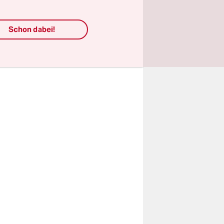
afiabanden
ete
Schon dabei!
im
sst und