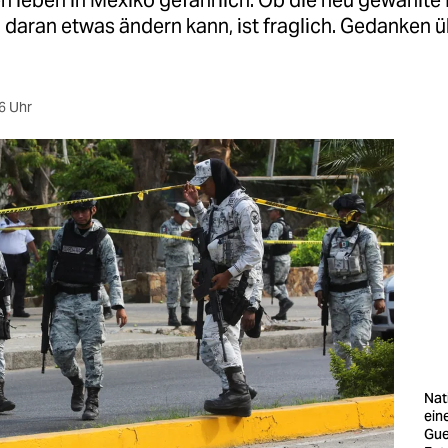
n leben in Mexiko gefährlich. Ob die neu gewählte
daran etwas ändern kann, ist fraglich. Gedanken 
6 Uhr
Nat
ein
Gue