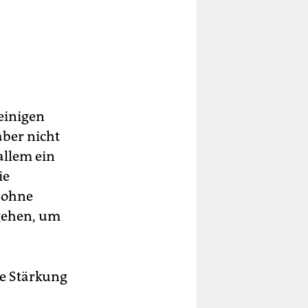
einigen
aber nicht
allem ein
ie
r ohne
gehen, um
ie Stärkung