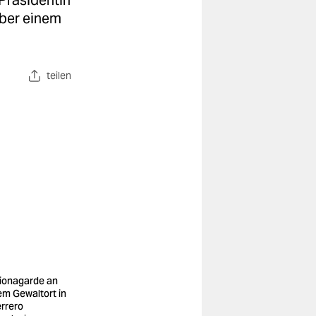
 Präsidentin
über einem
teilen
ionagarde an
em Gewaltort in
rrero