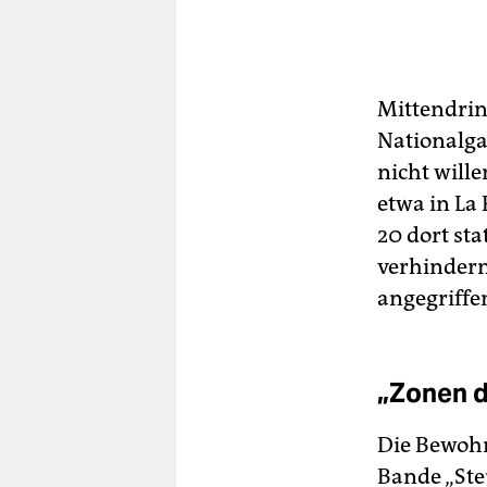
Mittendrin
Nationalgar
nicht wille
etwa in La
20 dort st
verhindern
angegriffe
„Zonen 
Die Bewohn
Bande „Steu