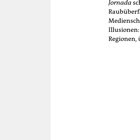
Jornada
sc
Raubüberfä
Medienscha
Illusionen
Regionen, ü