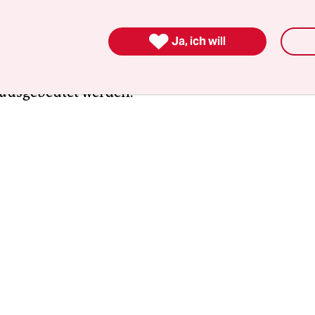
d Politiker nur Marionetten. De facto regieren M
 kriminelle „legale“ Unternehmer sowie bewaffn

Ja, ich will
elbstverteidigungskräfte, die im besseren Falle 
jener agieren, die von den anderen bedroht, erpre
 ausgebeutet werden.