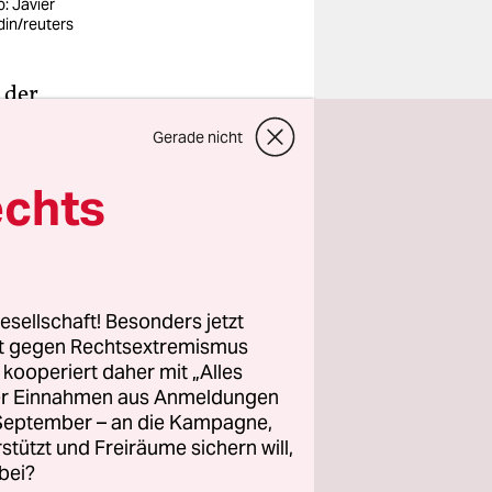
o: Javier
din/reuters
 der
Guerrero:
Gerade nicht
ar Gläschen
en Wahlen
echts
 Journalist
n zu: Wie
s Rennen
esellschaft! Besonders jetzt
rt gegen Rechtsextremismus
z kooperiert daher mit „Alles
h gewählte
ller Einnahmen aus Anmeldungen
e
. September – an die Kampagne,
ro wurden
rstützt und Freiräume sichern will,
bei?
eprägten