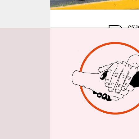
epaper login
B
esu
Lan
Bei
des Agaven
in dem La
Sergio Oc
so oft habe
gemacht.
Dabei denk
künftige Pr
Sicherheit
zeitgleich