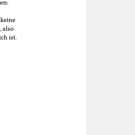
ten:
 keine
 also
ch ist.