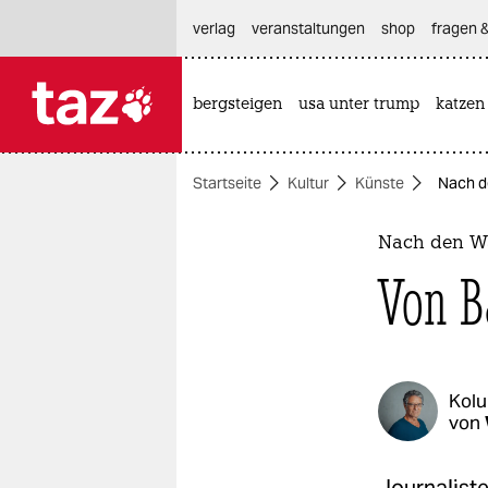
hautnavigation anspringen
hauptinhalt anspringen
footer anspringen
verlag
veranstaltungen
shop
fragen &
bergsteigen
usa unter trump
katzen

taz zahl ich
taz zahl ich
Startseite
Kultur
Künste
Nach d
themen
politik
Nach den W
Von B
öko
gesellschaft
kultur
Kol
von
sport