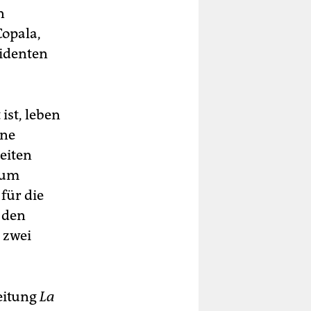
n
Copala,
identen
ist, leben
ine
eiten
zum
für die
h den
 zwei
eitung
La