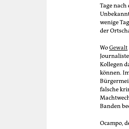
Tage nach 
Unbekannte
wenige Tag
der Ortsch
Wo
Gewalt
Journalist
Kollegen d
können. Im
Bürgermeist
falsche kri
Machtwechs
Banden bee
Ocampo, de