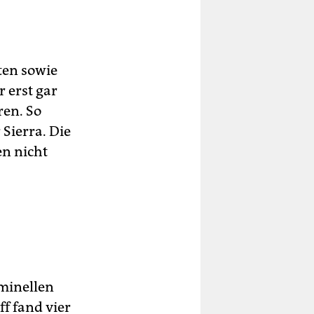
ten sowie
r erst gar
ren. So
Sierra. Die
en nicht
minellen
ff fand vier