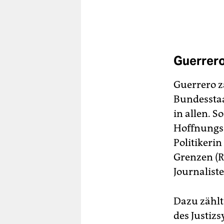
Guerrer
Guerrero z
Bundesstaa
in allen. 
Hoffnungss
Politikeri
Grenzen (R
Journalist
Dazu zählt
des Justizs