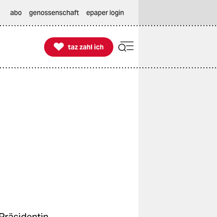
abo
genossenschaft
epaper login

taz zahl ich
taz zahl ich