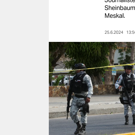
Journaliste
berlin
Sheinbaum 
nord
Meskal.
wahrheit
25.6.2024
13:5
verlag
verlag
veranstaltungen
shop
fragen & hilfe
unterstützen
abo
genossenschaft