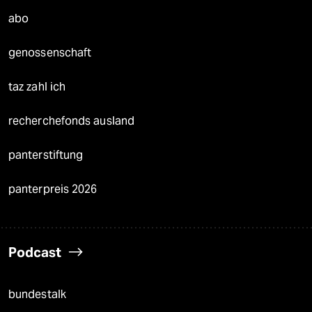
abo
genossenschaft
taz zahl ich
recherchefonds ausland
panterstiftung
panterpreis 2026
Podcast
bundestalk