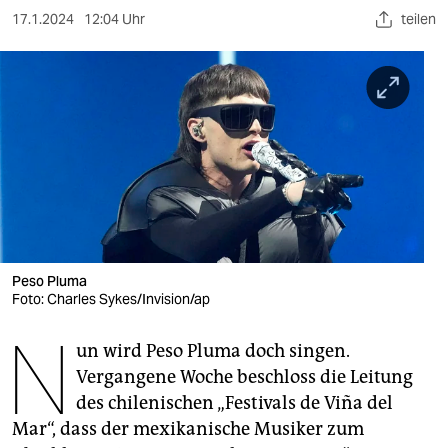
berlin
17.1.2024
12:04 Uhr
teilen
nord
wahrheit
verlag
verlag
veranstaltungen
shop
Peso Pluma
fragen & hilfe
Foto: Charles Sykes/Invision/ap
N
unterstützen
un wird Peso Pluma doch singen.
abo
Vergangene Woche beschloss die Leitung
des chilenischen „Festivals de Viña del
genossenschaft
Mar“, dass der mexikanische Musiker zum