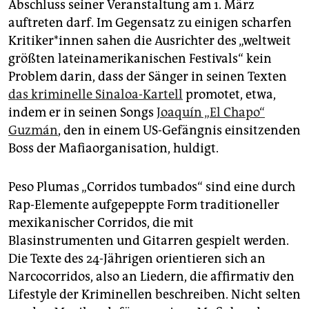
epaper login
Abschluss seiner Veranstaltung am 1. März
auftreten darf. Im Gegensatz zu einigen scharfen
Kri­ti­ke­r*in­nen sahen die Ausrichter des „weltweit
größten lateinamerikanischen Festivals“ kein
Problem darin, dass der Sänger in seinen Texten
das kriminelle Sinaloa-Kartell
promotet, etwa,
indem er in seinen Songs
Joaquín „El Chapo“
Guzmán
, den in einem US-Gefängnis einsitzenden
Boss der Mafiaorganisation, huldigt.
Peso Plumas „Corridos tumbados“ sind eine durch
Rap-Elemente aufgepeppte Form tradi­tio­neller
mexikanischer Corridos, die mit
Blasinstrumenten und Gitarren gespielt werden.
Die Texte des 24-Jährigen orientieren sich an
Narcocorridos, also an Liedern, die affirmativ den
Lifestyle der Kriminellen beschreiben. Nicht selten