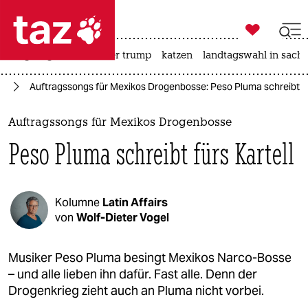

taz zahl ich
bergsteigen
usa unter trump
katzen
landtagswahl in sachs

taz zahl ich
ur
Auftragssongs für Mexikos Drogenbosse: Peso Pluma schreibt fü
taz zahl ich
themen
Auftragssongs für Mexikos Drogenbosse
Peso Pluma schreibt fürs Kartell
politik
öko
Kolumne
Latin Affairs
gesellschaft
von
Wolf-Dieter Vogel
kultur
Musiker Peso Pluma besingt Mexikos Narco-Bosse
– und alle lieben ihn dafür. Fast alle. Denn der
sport
Drogenkrieg zieht auch an Pluma nicht vorbei.