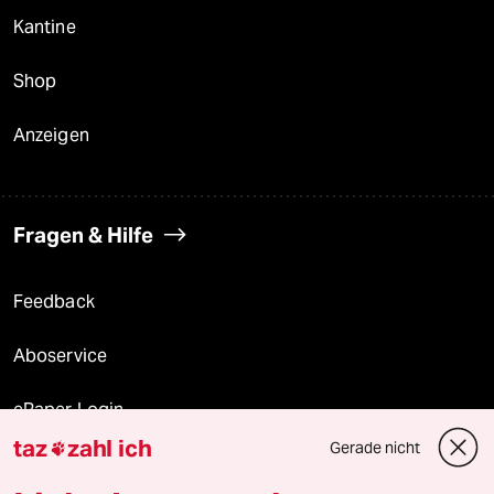
Kantine
Shop
Anzeigen
Fragen & Hilfe
Feedback
Aboservice
ePaper Login
taz
zahl ich
Gerade nicht

Downloads für Abonnierende