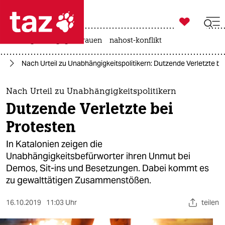

taz zahl ich
hitze
gewalt gegen frauen
nahost-konflikt

taz zahl ich
pa
Nach Urteil zu Unabhängigkeitspolitikern: Dutzende Verletzte be
taz zahl ich
themen
Nach Urteil zu Unabhängigkeitspolitikern
Dutzende Verletzte bei
politik
Protesten
öko
In Katalonien zeigen die
Unabhängigkeitsbefürworter ihren Unmut bei
gesellschaft
Demos, Sit-ins und Besetzungen. Dabei kommt es
zu gewalttätigen Zusammenstößen.
kultur
sport
16.10.2019
11:03 Uhr
teilen