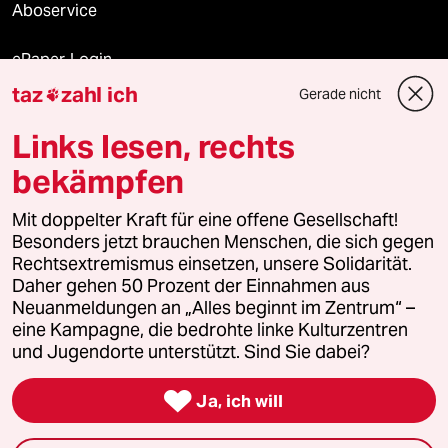
Aboservice
ePaper Login
taz
zahl ich
Gerade nicht

Downloads für Abonnierende
Links lesen, rechts
bekämpfen
© 2026 taz Verlags und Vertriebs GmbH
Mit doppelter Kraft für eine offene Gesellschaft!
Alle Rechte vorbehalten. Bei rechtlichen Fragen oder für Genehmigungen
wenden Sie sich bitte an
lizenzen@taz.de
Besonders jetzt brauchen Menschen, die sich gegen
Rechtsextremismus einsetzen, unsere Solidarität.
Daher gehen 50 Prozent der Einnahmen aus
Feedback
Redaktionsstatut
Kommune-Richtlinien
KI-
Neuanmeldungen an „Alles beginnt im Zentrum“ –
eine Kampagne, die bedrohte linke Kulturzentren
Leitlinie
Informant
Datenschutz
Impressum
AGB
und Jugendorte unterstützt. Sind Sie dabei?
Seitenwende
Einwilligungen widerrufen (Ads)

Ja, ich will