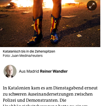
berlin
nord
wahrheit
verlag
verlag
veranstaltungen
Katalanisch bis in die Zehenspitzen
Foto: Juan Medina/reuters
shop
fragen & hilfe
Aus Madrid
Reiner Wandler
unterstützen
In Katalonien kam es am Dienstagabend erneut
abo
zu schweren Auseinandersetzungen zwischen
genossenschaft
Polizei und Demonstranten. Die