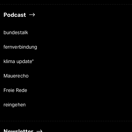
Podcast
bundestalk
fernverbindung
klima update°
Mauerecho
Freie Rede
reingehen
Newsletter