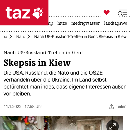

taz zahl ich
katzen
usa unter trump
hitze
niedrigwasser
landtagswahl

taz zahl ich
ropa
Nato
Nach US-Russland-Treffen in Genf: Skepsis in Kiew
taz zahl ich
themen
Nach US-Russland-Treffen in Genf
Skepsis in Kiew
politik
Die USA, Russland, die Nato und die OSZE
öko
verhandeln über die Ukraine. Im Land selbst
befürchtet man indes, dass eigene Interessen außen
gesellschaft
vor bleiben.
kultur
11.1.2022
17:58 Uhr
teilen
sport