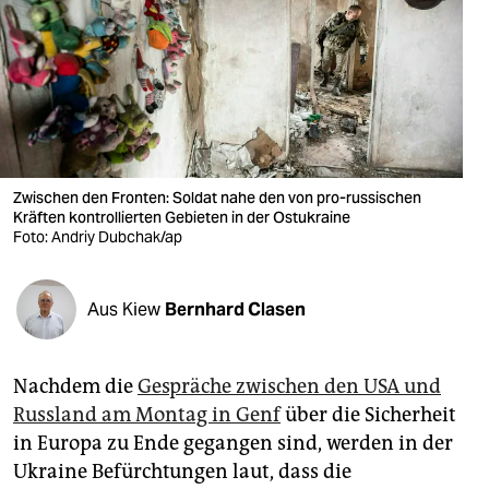
berlin
nord
wahrheit
verlag
verlag
Zwischen den Fronten: Soldat nahe den von pro-russischen
Kräften kontrollierten Gebieten in der Ostukraine
veranstaltungen
Foto: Andriy Dubchak/ap
shop
Aus Kiew
Bernhard Clasen
fragen & hilfe
unterstützen
Nachdem die
Gespräche zwischen den USA und
abo
Russland am Montag in Genf
über die Sicherheit
in Europa zu Ende gegangen sind, werden in der
genossenschaft
Ukraine Befürchtungen laut, dass die