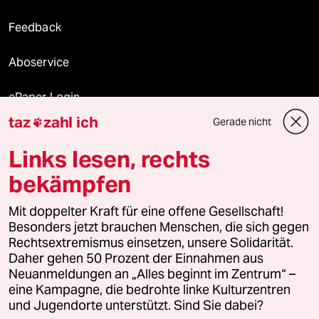
Feedback
Aboservice
ePaper Login
taz
zahl ich
Gerade nicht

Downloads für Abonnierende
Links lesen, rechts
bekämpfen
© 2026 taz Verlags und Vertriebs GmbH
Alle Rechte vorbehalten. Bei rechtlichen Fragen oder für Genehmigungen
Mit doppelter Kraft für eine offene Gesellschaft!
wenden Sie sich bitte an
lizenzen@taz.de
Besonders jetzt brauchen Menschen, die sich gegen
Rechtsextremismus einsetzen, unsere Solidarität.
Daher gehen 50 Prozent der Einnahmen aus
Feedback
Redaktionsstatut
Kommune-Richtlinien
KI-
Neuanmeldungen an „Alles beginnt im Zentrum“ –
eine Kampagne, die bedrohte linke Kulturzentren
Leitlinie
Informant
Datenschutz
Impressum
AGB
und Jugendorte unterstützt. Sind Sie dabei?