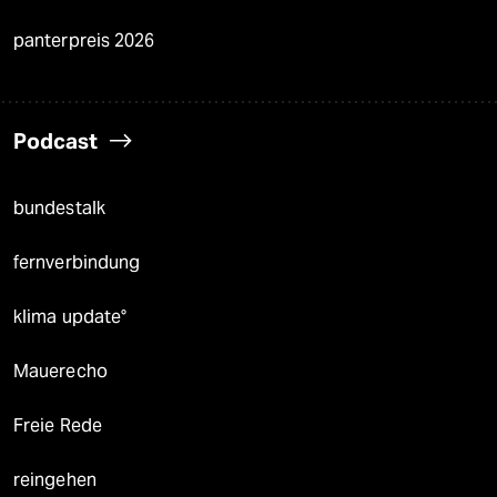
panterpreis 2026
Podcast
bundestalk
fernverbindung
klima update°
Mauerecho
Freie Rede
reingehen