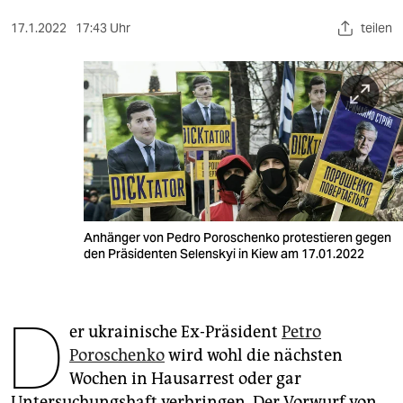
berlin
17.1.2022
17:43 Uhr
teilen
nord
wahrheit
verlag
verlag
veranstaltungen
shop
Anhänger von Pedro Poroschenko protestieren gegen
den Präsidenten Selenskyi in Kiew am 17.01.2022
fragen & hilfe
unterstützen
D
er ukrainische Ex-Präsident
Petro
abo
Poroschenko
wird wohl die nächsten
genossenschaft
Wochen in Hausarrest oder gar
Untersuchungshaft verbringen. Der Vorwurf von