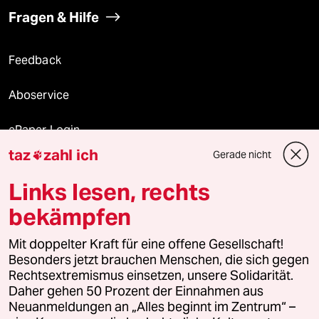
Fragen & Hilfe
Feedback
Aboservice
ePaper Login
taz
zahl ich
Gerade nicht

Downloads für Abonnierende
Links lesen, rechts
bekämpfen
© 2026 taz Verlags und Vertriebs GmbH
Mit doppelter Kraft für eine offene Gesellschaft!
Alle Rechte vorbehalten. Bei rechtlichen Fragen oder für Genehmigungen
wenden Sie sich bitte an
lizenzen@taz.de
Besonders jetzt brauchen Menschen, die sich gegen
Rechtsextremismus einsetzen, unsere Solidarität.
Daher gehen 50 Prozent der Einnahmen aus
Feedback
Redaktionsstatut
Kommune-Richtlinien
KI-
Neuanmeldungen an „Alles beginnt im Zentrum“ –