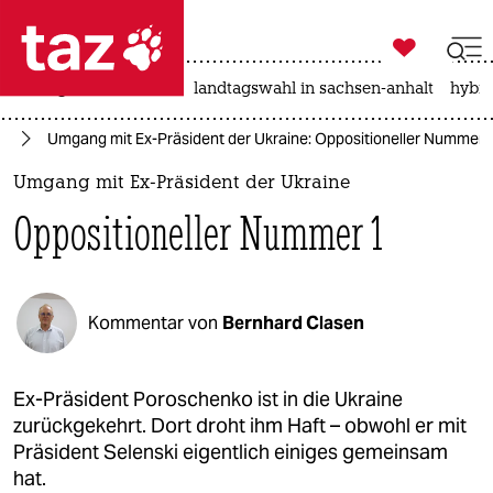

taz zahl ich
niedrigwasser
rente
landtagswahl in sachsen-anhalt
hybri

taz zahl ich
ne
Umgang mit Ex-Präsident der Ukraine: Oppositioneller Nummer 
taz zahl ich
Umgang mit Ex-Präsident der Ukraine
themen
Oppositioneller Nummer 1
politik
öko
Kommentar von
Bernhard Clasen
gesellschaft
kultur
Ex-Präsident Poroschenko ist in die Ukraine
zurückgekehrt. Dort droht ihm Haft – obwohl er mit
sport
Präsident Selenski eigentlich einiges gemeinsam
hat.