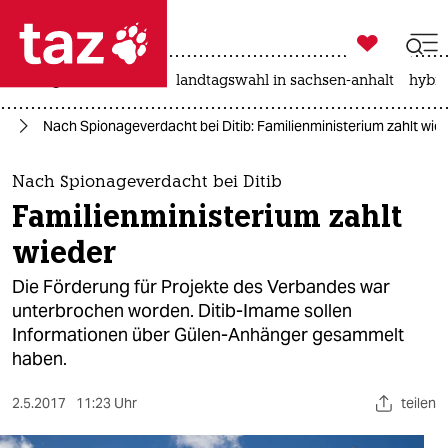

taz zahl ich
niedrigwasser
rente
landtagswahl in sachsen-anhalt
hybri

taz zahl ich
nd
Nach Spionageverdacht bei Ditib: Familienministerium zahlt wie
taz zahl ich
themen
Nach Spionageverdacht bei Ditib
Familienministerium zahlt
politik
wieder
öko
Die Förderung für Projekte des Verbandes war
unterbrochen worden. Ditib-Imame sollen
gesellschaft
Informationen über Gülen-Anhänger gesammelt
haben.
kultur
sport
2.5.2017
11:23 Uhr
teilen