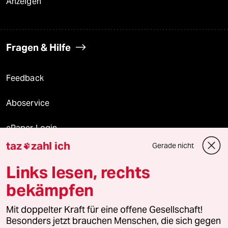
Anzeigen
Fragen & Hilfe
Feedback
Aboservice
ePaper Login
taz
zahl ich
Gerade nicht

Downloads für Abonnierende
Links lesen, rechts
bekämpfen
© 2026 taz Verlags und Vertriebs GmbH
Mit doppelter Kraft für eine offene Gesellschaft!
Alle Rechte vorbehalten. Bei rechtlichen Fragen oder für Genehmigungen
wenden Sie sich bitte an
lizenzen@taz.de
Besonders jetzt brauchen Menschen, die sich gegen