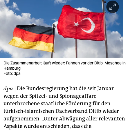
berlin
nord
wahrheit
verlag
verlag
veranstaltungen
Die Zusammenarbeit läuft wieder: Fahnen vor der Ditib-Moschee in
Hamburg
shop
Foto: dpa
fragen & hilfe
dpa
| Die Bundesregierung hat die seit Januar
wegen der Spitzel- und Spionageaffäre
unterstützen
unterbrochene staatliche Förderung für den
abo
türkisch-islamischen Dachverband Ditib wieder
aufgenommen. „Unter Abwägung aller relevanten
genossenschaft
Aspekte wurde entschieden, dass die