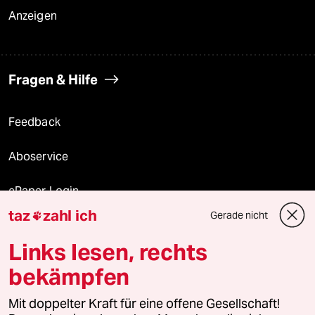
Anzeigen
Fragen & Hilfe
Feedback
Aboservice
ePaper Login
taz
zahl ich
Gerade nicht

Downloads für Abonnierende
Links lesen, rechts
bekämpfen
© 2026 taz Verlags und Vertriebs GmbH
Mit doppelter Kraft für eine offene Gesellschaft!
Alle Rechte vorbehalten. Bei rechtlichen Fragen oder für Genehmigungen
wenden Sie sich bitte an
lizenzen@taz.de