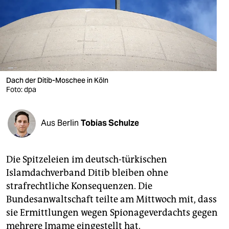
berlin
nord
wahrheit
verlag
Dach der Ditib-Moschee in Köln
Foto: dpa
verlag
veranstaltungen
Aus Berlin
Tobias Schulze
shop
fragen & hilfe
Die Spitzeleien im deutsch-türkischen
unterstützen
Islamdachverband Ditib bleiben ohne
strafrechtliche Konsequenzen. Die
abo
Bundesanwaltschaft teilte am Mittwoch mit, dass
genossenschaft
sie Ermittlungen wegen Spionageverdachts gegen
mehrere Imame eingestellt hat.