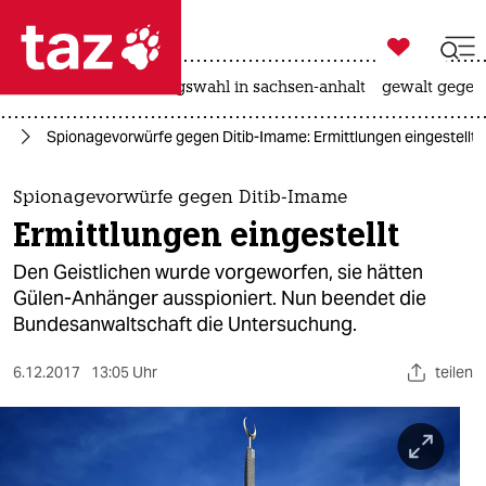

taz zahl ich
hitze
surfen
landtagswahl in sachsen-anhalt
gewalt gegen

taz zahl ich
ng
Spionagevorwürfe gegen Ditib-Imame: Ermittlungen eingestellt
taz zahl ich
themen
Spionagevorwürfe gegen Ditib-Imame
Ermittlungen eingestellt
politik
Den Geistlichen wurde vorgeworfen, sie hätten
öko
Gülen-Anhänger ausspioniert. Nun beendet die
Bundesanwaltschaft die Untersuchung.
gesellschaft
6.12.2017
13:05 Uhr
teilen
kultur
sport