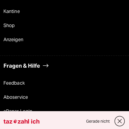
Kantine
Shop
Anzeigen
Fragen & Hilfe
Feedback
Aboservice
ePaper Login
taz
zahl ich
Gerade nicht

Downloads für Abonnierende