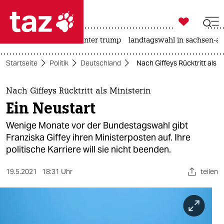

taz zahl ich
nahost-konflikt
usa unter trump
landtagswahl in sachsen-an

taz zahl ich
Startseite
Politik
Deutschland
Nach Giffeys Rücktritt als M
taz zahl ich
themen
Nach Giffeys Rücktritt als Ministerin
Ein Neustart
politik
Wenige Monate vor der Bundestagswahl gibt
öko
Franziska Giffey ihren Ministerposten auf. Ihre
politische Karriere will sie nicht beenden.
gesellschaft
19.5.2021
18:31 Uhr
teilen
kultur
sport