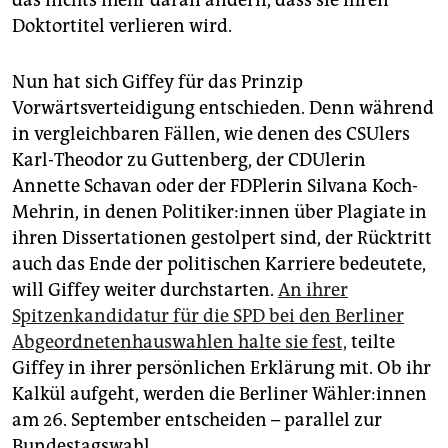
das nichts mehr daran ändern, dass sie ihren
Doktortitel verlieren wird.
Nun hat sich Giffey für das Prinzip
Vorwärtsverteidigung entschieden. Denn während
in vergleichbaren Fällen, wie denen des CSUlers
Karl-Theodor zu Guttenberg, der CDUlerin
Annette Schavan oder der FDPlerin Silvana Koch-
Mehrin, in denen Po­li­ti­ke­r:in­nen über Plagiate in
ihren Dissertationen gestolpert sind, der Rücktritt
auch das Ende der politischen Karriere bedeutete,
will Giffey weiter durchstarten.
An ihrer
Spitzenkandidatur für die SPD bei den Berliner
Abgeordnetenhauswahlen halte sie fest,
teilte
Giffey in ihrer persönlichen Erklärung mit. Ob ihr
Kalkül aufgeht, werden die Berliner Wäh­le­r:in­nen
am 26. September entscheiden – parallel zur
Bundestagswahl.