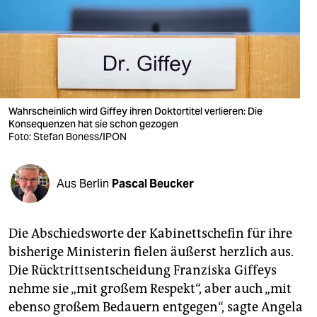
berlin
nord
wahrheit
verlag
Wahrscheinlich wird Giffey ihren Doktortitel verlieren: Die
verlag
Konsequenzen hat sie schon gezogen
Foto: Stefan Boness/IPON
veranstaltungen
shop
Aus Berlin
Pascal Beucker
fragen & hilfe
Die Abschiedsworte der Kabinettschefin für ihre
unterstützen
bisherige Ministerin fielen äußerst herzlich aus.
abo
Die Rücktrittsentscheidung Franziska Giffeys
nehme sie „mit großem Respekt“, aber auch „mit
genossenschaft
ebenso großem Bedauern entgegen“, sagte Angela