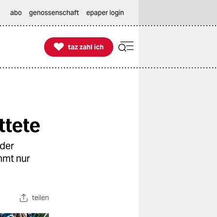
abo
genossenschaft
epaper login

taz zahl ich
taz zahl ich
ttete
 der
mmt nur
teilen