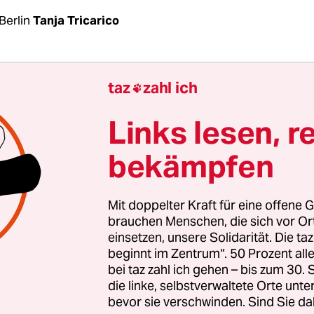
Berlin
Tanja Tricarico
r morgens Ortszeit am vergangenen Freitag gesc
taz
zahl ich

e in der Enga Province im Norden Papua-Neugui
innen, die in der Lokalzeitung
The National
ziti
Links lesen, r
on einem Gefühl wie bei einer Bombenexplosion.
bekämpfen
rdrutsch begrub Häuser, Gärten, Wege in Sekund
 Laut der Hilfsorganisation Care Australia sind di
mmassen bis zu 8 Meter hoch und erstrecken sic
Mit doppelter Kraft für eine offene G
 von bis zu 1 Kilometer.
brauchen Menschen, die sich vor O
einsetzen, unsere Solidarität. Die ta
beginnt im Zentrum“. 50 Prozent a
bei taz zahl ich gehen – bis zum 30
die linke, selbstverwaltete Orte unte
bevor sie verschwinden. Sind Sie da