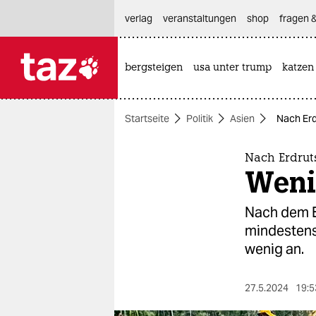
hautnavigation anspringen
hauptinhalt anspringen
footer anspringen
verlag
veranstaltungen
shop
fragen &
bergsteigen
usa unter trump
katzen

taz zahl ich
taz zahl ich
Startseite
Politik
Asien
Nach Erd
themen
politik
Nach Erdrut
Weni
öko
Nach dem E
gesellschaft
mindestens
wenig an.
kultur
sport
27.5.2024
19:5