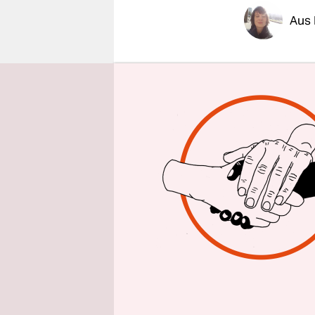
epaper login
Aus 
Gegen 3 Uh
Katastroph
Augenzeug:
sprechen v
massiver E
unter sich.
und Schlam
Territorium