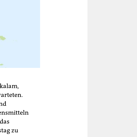
okalam,
warteten.
und
ensmitteln
 das
stag zu