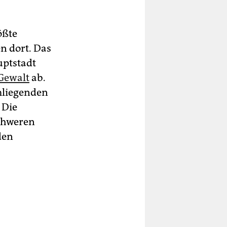
ößte
en dort. Das
uptstadt
Gewalt
ab.
mliegenden
 Die
chweren
den