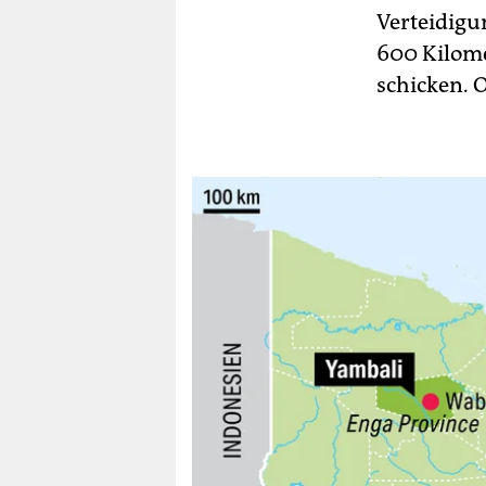
Verteidigu
600 Kilome
schicken. O