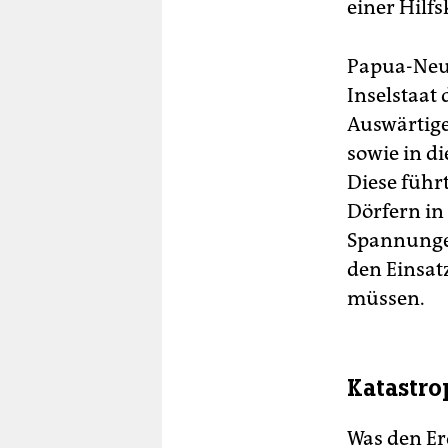
einer Hilf
Papua-Neug
Inselstaat 
Auswärtige
sowie in d
Diese führ
Dörfern in
Spannunge
den Einsat
müssen.
Katastr
Was den Erd