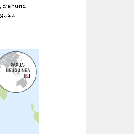
, die rund
gt, zu