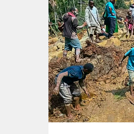
berlin
nord
wahrheit
verlag
verlag
veranstaltungen
shop
fragen & hilfe
unterstützen
abo
genossenschaft