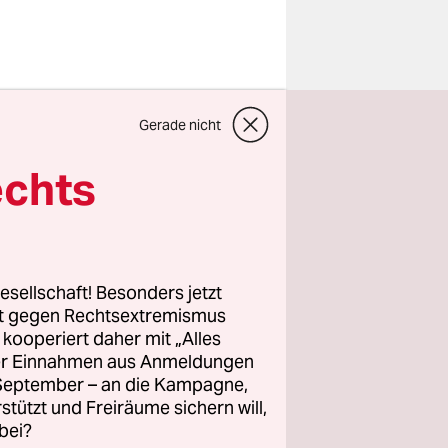
hah die
Gerade nicht
neas.
ert werden,
echts
 Ein
enschnelle
e Stein-
h auf ein
esellschaft! Besonders jetzt
rt gegen Rechtsextremismus
z kooperiert daher mit „Alles
ller Einnahmen aus Anmeldungen
. September – an die Kampagne,
rstützt und Freiräume sichern will,
bei?