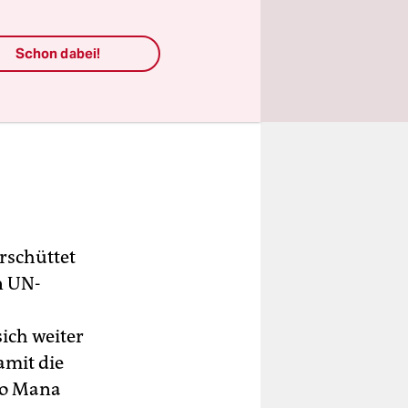
Schon dabei!
rschüttet
n UN-
ich weiter
amit die
aso Mana