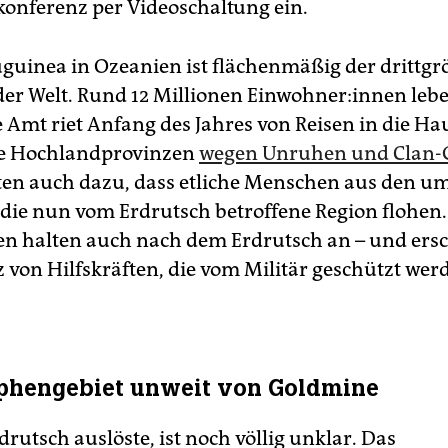
skonferenz per Videoschaltung ein.
uinea in Ozeanien ist flächenmäßig der drittgr
der Welt. Rund 12 Millionen Ein­woh­ne­r:in­nen leb
 Amt riet Anfang des Jahres von Reisen in die Ha
ie Hochlandprovinzen
wegen Unruhen und Clan-
ten auch dazu, dass etliche Menschen aus den u
 die nun vom Erdrutsch betroffene Region flohen.
n halten auch nach dem Erdrutsch an – und ers
z von Hilfskräften, die vom Militär geschützt wer
ophengebiet unweit von Goldmine
rutsch auslöste, ist noch völlig unklar. Das