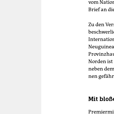
vom Natio
Brief an d
Zu den Ver
beschwerli
Internatio
Neuguinea 
Provinzhau
Norden ist
neben dem 
nen gefähr
Mit blo
Premiermi