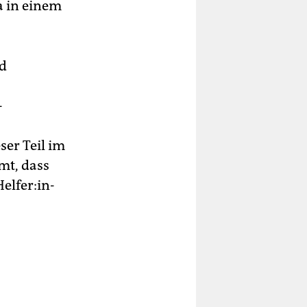
 in einem
nd
-
ser Teil im
mt, dass
­fe­r:in­