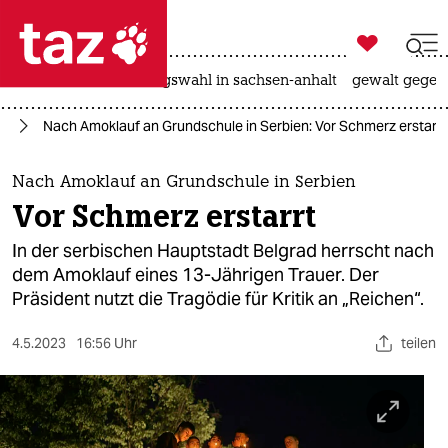

taz zahl ich
hitze
surfen
landtagswahl in sachsen-anhalt
gewalt gegen

taz zahl ich
pa
Nach Amoklauf an Grundschule in Serbien: Vor Schmerz erstarrt
taz zahl ich
themen
Nach Amoklauf an Grundschule in Serbien
Vor Schmerz erstarrt
politik
In der serbischen Hauptstadt Belgrad herrscht nach
öko
dem Amoklauf eines 13-Jährigen Trauer. Der
Präsident nutzt die Tragödie für Kritik an „Reichen“.
gesellschaft
4.5.2023
16:56 Uhr
teilen
kultur
sport