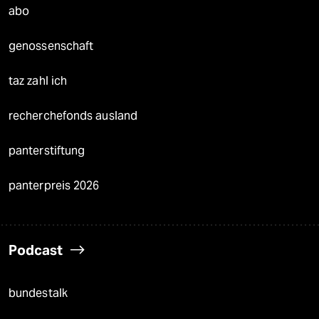
abo
genossenschaft
taz zahl ich
recherchefonds ausland
panterstiftung
panterpreis 2026
Podcast
bundestalk