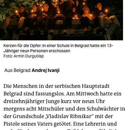
berlin
nord
wahrheit
verlag
Kerzen für die Opfer: In einer Schule in Belgrad hatte ein 13-
Jähriger neun Personen erschossen
verlag
Foto: Armin Durgut/ap
veranstaltungen
Aus Belgrad
Andrej Ivanji
shop
fragen & hilfe
Die Menschen in der serbischen Hauptstadt
Belgrad sind fassungslos. Am Mittwoch hatte ein
unterstützen
dreizehnjähriger Junge kurz vor neun Uhr
morgens acht Mitschüler und den Schulwächter in
abo
der Grundschule „Vladislav Ribnikar“ mit der
genossenschaft
Pistole seines Vaters getötet. Eine Lehrerin und