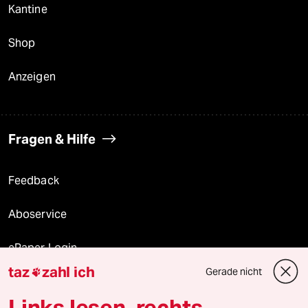
Kantine
Shop
Anzeigen
Fragen & Hilfe
Feedback
Aboservice
ePaper Login
taz
zahl ich
Gerade nicht

Downloads für Abonnierende
Links lesen, rechts