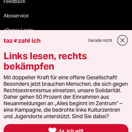
Feedback
Aboservice
ePaper Login
taz
zahl ich
Gerade nicht

Downloads für Abonnierende
Links lesen, rechts
bekämpfen
© 2026 taz Verlags und Vertriebs GmbH
Mit doppelter Kraft für eine offene Gesellschaft!
Alle Rechte vorbehalten. Bei rechtlichen Fragen oder für Genehmigungen
wenden Sie sich bitte an
lizenzen@taz.de
Besonders jetzt brauchen Menschen, die sich gegen
Rechtsextremismus einsetzen, unsere Solidarität.
Daher gehen 50 Prozent der Einnahmen aus
Feedback
Redaktionsstatut
Kommune-Richtlinien
KI-
Neuanmeldungen an „Alles beginnt im Zentrum“ –
eine Kampagne, die bedrohte linke Kulturzentren
Leitlinie
Informant
Datenschutz
Impressum
AGB
und Jugendorte unterstützt. Sind Sie dabei?
Seitenwende
Einwilligungen widerrufen (Ads)

Ja, ich will