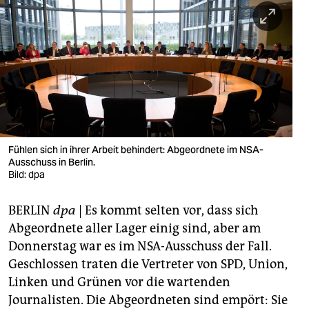
berlin
nord
wahrheit
verlag
verlag
veranstaltungen
Fühlen sich in ihrer Arbeit behindert: Abgeordnete im NSA-
Ausschuss in Berlin.
Bild: dpa
shop
fragen & hilfe
BERLIN
dpa
| Es kommt selten vor, dass sich
Abgeordnete aller Lager einig sind, aber am
unterstützen
Donnerstag war es im NSA-Ausschuss der Fall.
abo
Geschlossen traten die Vertreter von SPD, Union,
Linken und Grünen vor die wartenden
genossenschaft
Journalisten. Die Abgeordneten sind empört: Sie