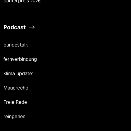
panterpreis 2026
Podcast
bundestalk
fernverbindung
klima update°
Mauerecho
Freie Rede
reingehen