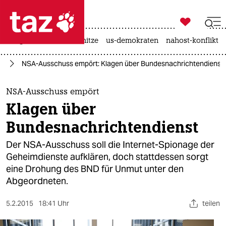

taz zahl ich
krieg in der ukraine
hitze
us-demokraten
nahost-konflikt

taz zahl ich
ng
NSA-Ausschuss empört: Klagen über Bundesnachrichtendienst
taz zahl ich
themen
NSA-Ausschuss empört
Klagen über
politik
Bundesnachrichtendienst
öko
Der NSA-Ausschuss soll die Internet-Spionage der
Geheimdienste aufklären, doch stattdessen sorgt
gesellschaft
eine Drohung des BND für Unmut unter den
Abgeordneten.
kultur
sport
5.2.2015
18:41 Uhr
teilen