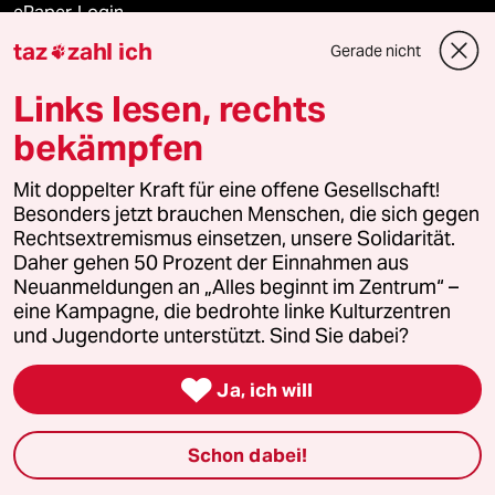
ePaper Login
taz
zahl ich
Gerade nicht

Downloads für Abonnierende
Links lesen, rechts
bekämpfen
© 2026 taz Verlags und Vertriebs GmbH
Alle Rechte vorbehalten. Bei rechtlichen Fragen oder für Genehmigungen
Mit doppelter Kraft für eine offene Gesellschaft!
wenden Sie sich bitte an
lizenzen@taz.de
Besonders jetzt brauchen Menschen, die sich gegen
Rechtsextremismus einsetzen, unsere Solidarität.
Daher gehen 50 Prozent der Einnahmen aus
Feedback
Redaktionsstatut
Kommune-Richtlinien
KI-
Neuanmeldungen an „Alles beginnt im Zentrum“ –
eine Kampagne, die bedrohte linke Kulturzentren
Leitlinie
Informant
Datenschutz
Impressum
AGB
und Jugendorte unterstützt. Sind Sie dabei?
Seitenwende
Einwilligungen widerrufen (Ads)

Ja, ich will
Schon dabei!