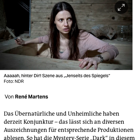
berlin
nord
wahrheit
verlag
verlag
veranstaltungen
Aaaaah, hinter Dir!! Szene aus „Jenseits des Spiegels“
shop
Foto: NDR
fragen & hilfe
Von
René Martens
unterstützen
Das Übernatürliche und Unheimliche haben
abo
derzeit Konjunktur – das lässt sich an diversen
genossenschaft
Auszeichnungen für entsprechende Produktionen
ablesen. So hat die Mystery-Serie „Dark“ in diesem