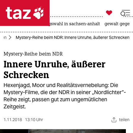

taz zahl ich
hitze
surfen
landtagswahl in sachsen-anhalt
gewalt gegen

taz zahl ich
ien
Mystery-Reihe beim NDR: Innere Unruhe, äußerer Schrecken
taz zahl ich
themen
Mystery-Reihe beim NDR
Innere Unruhe, äußerer
politik
Schrecken
öko
Hexenjagd, Moor und Realitätsvernebelung: Die
Mystery-Filme, die der NDR in seiner „Nordlichter“-
gesellschaft
Reihe zeigt, passen gut zum ungemütlichen
Zeitgeist.
kultur
sport
1.11.2018
13:10 Uhr
teilen