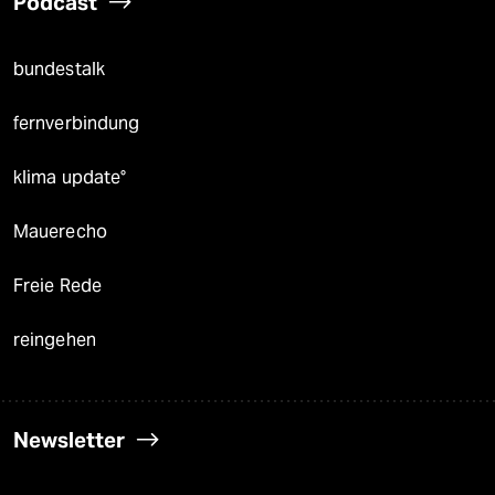
Podcast
bundestalk
fernverbindung
klima update°
Mauerecho
Freie Rede
reingehen
Newsletter