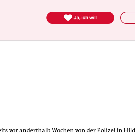
, der Mann sitzt inzwischen in Untersuchungs

Ja, ich will
eits vor anderthalb Wochen von der Polizei in Hi