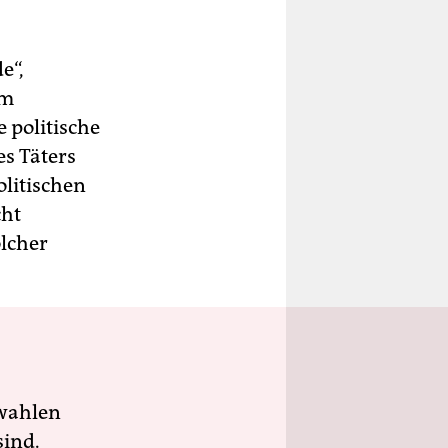
e“,
im
e politische
s Täters
olitischen
cht
olcher
wahlen
sind.