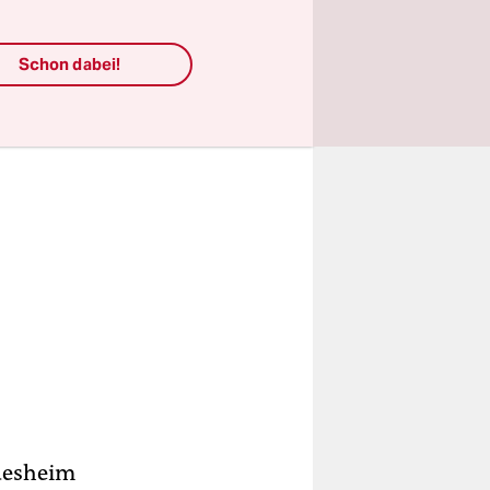
haft.
Schon dabei!
ldesheim