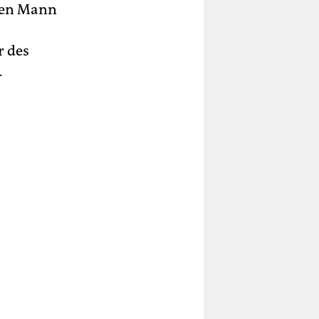
 den Mann
r des
.