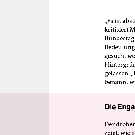
„Es ist ab
kritisiert 
Bundestag. 
Bedeutung 
gesucht wer
Hintergrün
gelassen. 
benannt wi
Die Enga
Der drohe
zeigt, wie