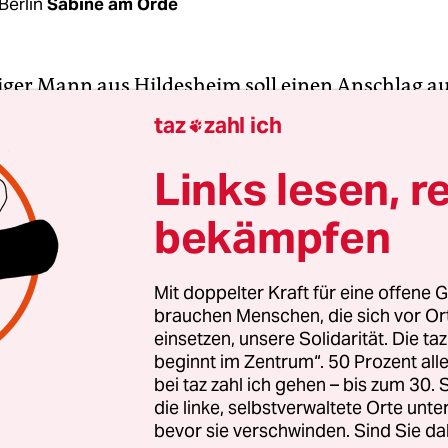
Berlin
Sabine am Orde
riger Mann aus Hildesheim soll einen Anschlag a
en. Das teilte die Generalstaatsanwaltschaft in Ce
taz
zahl ich

mittlungen an sich gezogen hat und wegen Terror
 Der Mann soll sich in einem anonymen Chat auf 
Links lesen, r
eme Attentat im neuseeländischem Christchurch
bekämpfen
März 2019 erschoss dort ein Attentäter bei Angrif
51 Menschen.
Mit doppelter Kraft für eine offene G
brauchen Menschen, die sich vor O
eim fand die Polizei demnach Waffen, die der Ma
einsetzen, unsere Solidarität. Die ta
r einen Anschlag angeschafft hatte, und Datenträg
beginnt im Zentrum“. 50 Prozent a
 „Dateien mit
rechtsradikalem Inhalten
“ gespei
bei taz zahl ich gehen – bis zum 30
 bei der Generalstaatsanwaltschaft eingerichtete
die linke, selbstverwaltete Orte unte
bevor sie verschwinden. Sind Sie da
lle Terrorismusbekämpfung hat die Ermittlungen