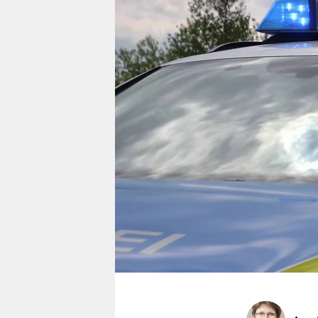
berlin
nord
wahrheit
verlag
verlag
veranstaltungen
shop
fragen & hilfe
unterstützen
abo
genossenschaft