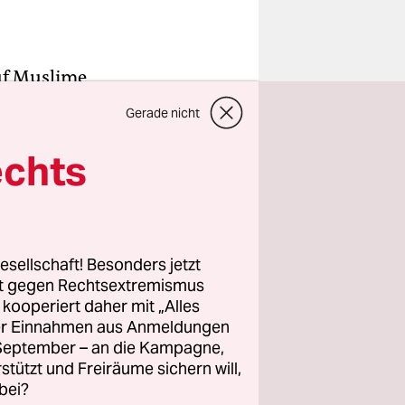
uf Muslime
lle mit,
Gerade nicht
verdacht
das
echts
bezogen
fen auf
esellschaft! Besonders jetzt
rt gegen Rechtsextremismus
nn offenbar
z kooperiert daher mit „Alles
er, auf
ller Einnahmen aus Anmeldungen
chert
. September – an die Kampagne,
rstützt und Freiräume sichern will,
bei?