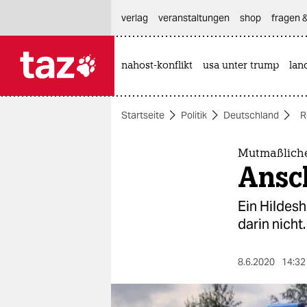
hautnavigation anspringen
hauptinhalt anspringen
footer anspringen
verlag
veranstaltungen
shop
fragen &
nahost-konflikt
usa unter trump
lan

taz zahl ich
taz zahl ich
Startseite
Politik
Deutschland
R
themen
politik
Mutmaßlicher
Ansc
öko
Ein Hildesh
gesellschaft
darin nicht
kultur
8.6.2020
14:32
sport