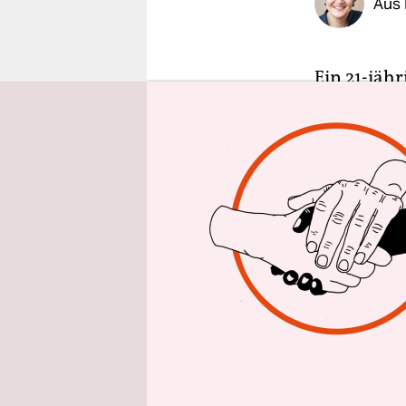
Aus 
epaper login
Ein 21-jäh
geplant hab
die die Er
ermittelt.
rechtsextr
haben. Im 
Moscheen 
In Hildesh
bereits fü
denen auch
waren. Die
Zentralste