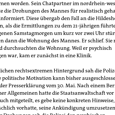
en worden. Sein Chatpartner im nordrhein-wes
e die Drohungen des Mannes für realistisch geh
 informiert. Diese übergab den Fall an die Hildes
n, als die Ermittlungen zu dem 21-jährigen führ
genen Samstagmorgen um kurz vor zwei Uhr stü
 dann die Wohnung des Mannes. Er schlief. Si
nd durchsuchten die Wohnung. Weil er psychisch
en war, kam er zunächst in eine Klinik.
ichen rechtsextremen Hintergrund sah die Poliz
ne politische Motivation kann bisher ausgeschloss
n der Presserklärung vom 30. Mai. Nach einem Ber
er Allgemeinen hatte die Staatsanwaltschaft vor
uch mitgeteilt, es gebe keine konkreten Hinweise,
chlich vorhatte, seine Ankündigung umzusetzen