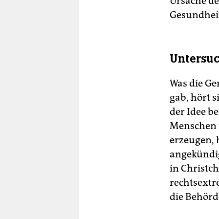
Ursache de
Gesundhei
Untersuc
Was die Ge
gab, hört 
der Idee b
Menschen t
erzeugen, h
angekündig
in Christc
rechtsextr
die Behörd