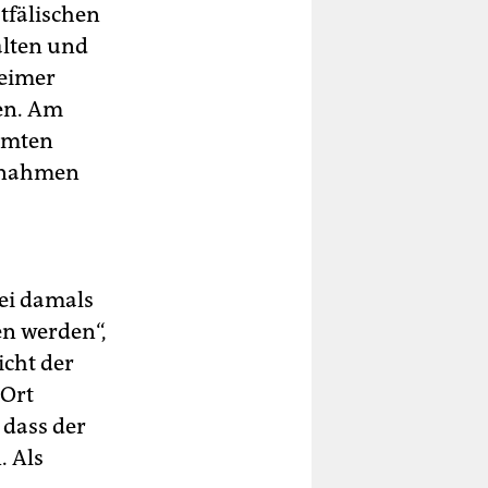
tfälischen
alten und
heimer
ten. Am
rmten
e nahmen
ei damals
en werden“,
icht der
 Ort
 dass der
. Als