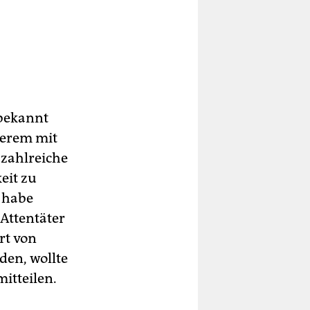
 bekannt
gerem mit
 zahlreiche
eit zu
r habe
Attentäter
rt von
en, wollte
itteilen.