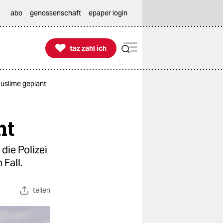
abo
genossenschaft
epaper login

taz zahl ich
taz zahl ich
Muslime geplant
nt
die Polizei
 Fall.
teilen