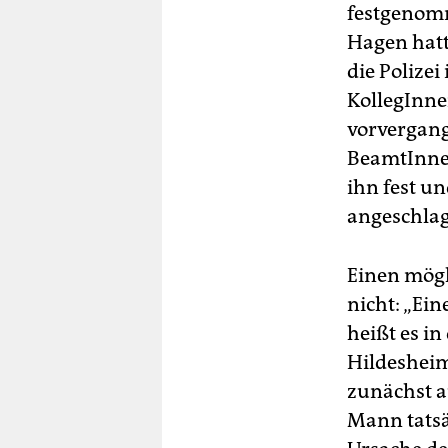
festgenomm
Hagen hatt
die Polizei
KollegInne
vorvergan
BeamtInnen
ihn fest u
angeschlag
Einen mögl
nicht: „Ei
heißt es i
Hildesheim
zunächst a
Mann tatsä