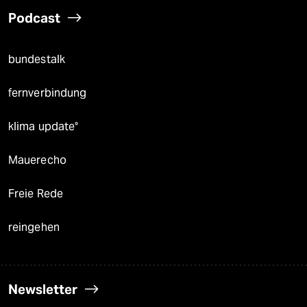
Podcast
bundestalk
fernverbindung
klima update°
Mauerecho
Freie Rede
reingehen
Newsletter