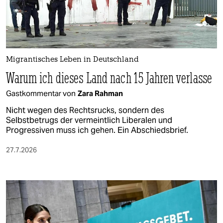
berlin
nord
wahrheit
Migrantisches Leben in Deutschland
verlag
Warum ich dieses Land nach 15 Jahren verlasse
verlag
Gastkommentar von
Zara Rahman
veranstaltungen
Nicht wegen des Rechtsrucks, sondern des
Selbstbetrugs der vermeintlich Liberalen und
shop
Progressiven muss ich gehen. Ein Abschiedsbrief.
fragen & hilfe
27.7.2026
unterstützen
abo
genossenschaft