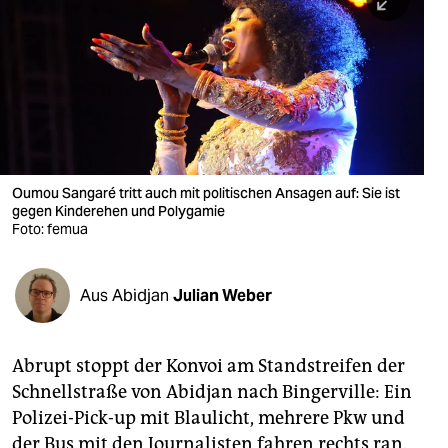
berlin
nord
wahrheit
verlag
verlag
Oumou Sangaré tritt auch mit politischen Ansagen auf: Sie ist
gegen Kinderehen und Polygamie
veranstaltungen
Foto: femua
shop
fragen & hilfe
Aus Abidjan
Julian Weber
unterstützen
Abrupt stoppt der Konvoi am Standstreifen der
abo
Schnellstraße von Abidjan nach Bingerville: Ein
genossenschaft
Polizei-Pick-up mit Blaulicht, mehrere Pkw und
der Bus mit den Journalisten fahren rechts ran.