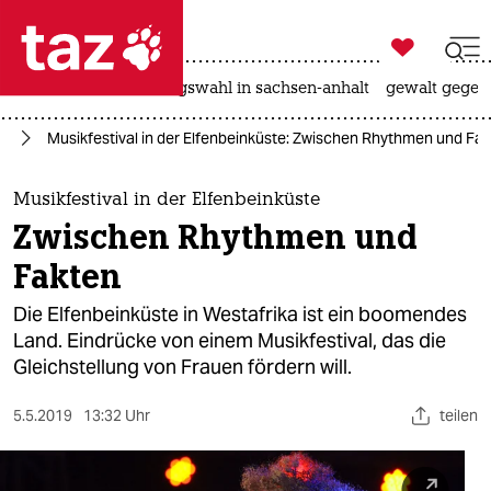

taz zahl ich
hitze
surfen
landtagswahl in sachsen-anhalt
gewalt gegen

taz zahl ich
ik
Musikfestival in der Elfenbeinküste: Zwischen Rhythmen und Fa
taz zahl ich
themen
Musikfestival in der Elfenbeinküste
Zwischen Rhythmen und
politik
Fakten
öko
Die Elfenbeinküste in Westafrika ist ein boomendes
Land. Eindrücke von einem Musikfestival, das die
gesellschaft
Gleichstellung von Frauen fördern will.
kultur
5.5.2019
13:32 Uhr
teilen
sport