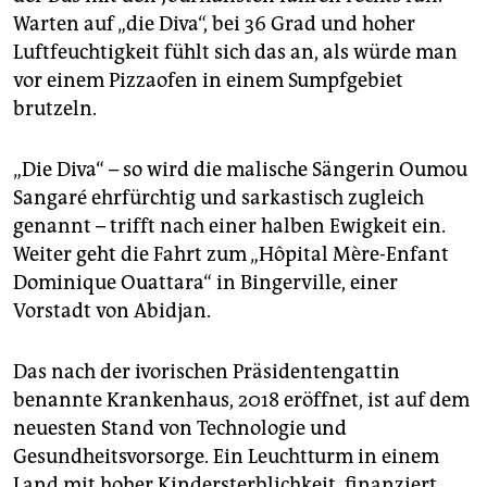
epaper login
Warten auf „die Diva“, bei 36 Grad und hoher
Luftfeuchtigkeit fühlt sich das an, als würde man
vor einem Pizza­ofen in einem Sumpfgebiet
brutzeln.
„Die Diva“ – so wird die malische Sängerin Oumou
Sangaré ehrfürchtig und sarkastisch zugleich
genannt – trifft nach einer halben Ewigkeit ein.
Weiter geht die Fahrt zum „Hôpital Mère-Enfant
Dominique Ouattara“ in Bingerville, einer
Vorstadt von Abidjan.
Das nach der ivorischen Präsidentengattin
benannte Krankenhaus, 2018 eröffnet, ist auf dem
neuesten Stand von Technologie und
Gesundheitsvorsorge. Ein Leuchtturm in einem
Land mit hoher Kindersterblichkeit, finanziert