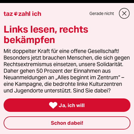
taz

taz
zahl ich
Gerade nicht

Folgen Sie uns
Links lesen, rechts
bekämpfen
Ressorts
Mit doppelter Kraft für eine offene Gesellschaft!
Besonders jetzt brauchen Menschen, die sich gegen
Rechtsextremismus einsetzen, unsere Solidarität.
Politik
Daher gehen 50 Prozent der Einnahmen aus
Neuanmeldungen an „Alles beginnt im Zentrum“ –
Öko
eine Kampagne, die bedrohte linke Kulturzentren
und Jugendorte unterstützt. Sind Sie dabei?
Gesellschaft

Ja, ich will
Kultur
Schon dabei!
Sport