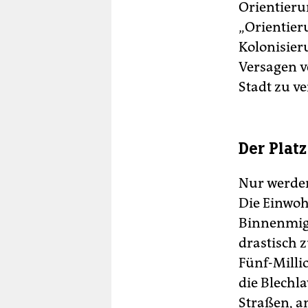
Orientierun
„Orientier
Kolonisier
Versagen v
Stadt zu ve
Der Plat
Nur werden
Die Einwoh
Binnenmigr
drastisch 
Fünf-Mill
die Blechl
Straßen, 