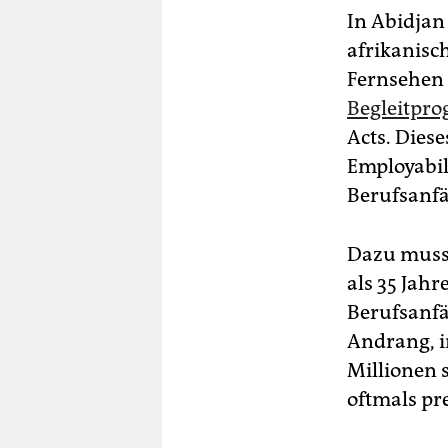
In Abidjan
afrikanisc
Fernsehen 
Begleitpr
Acts. Diese
Employabil
Berufsanfä
Dazu muss m
als 35 Jah
Berufsanfä
Andrang, in
Millionen 
oftmals pr