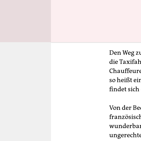
Den Weg zu
die Taxifah
Chauffeure
so heißt e
findet sich
Von der Be
französisc
wunderbare
ungerechte