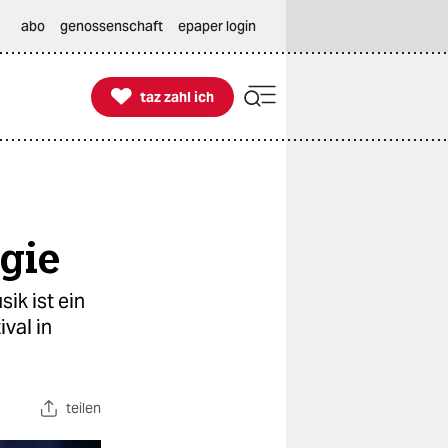
abo
genossenschaft
epaper login

taz zahl ich
taz zahl ich
gie
ik ist ein
val in
teilen