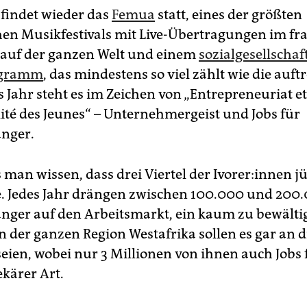
 findet wieder das
Femua
statt, eines der größten
hen Musikfestivals mit Live-Übertragungen im f
auf der ganzen Welt und einem
sozialgesellschaf
ogramm
, das mindestens so viel zählt wie die auf
s Jahr steht es im Zeichen von „Entrepreneuriat et
ité des Jeunes“ – Unternehmergeist und Jobs für
nger.
an wissen, dass drei Viertel der Ivo­re­r:in­nen j
re. Jedes Jahr drängen zwischen 100.000 und 200
nger auf den Arbeitsmarkt, ein kaum zu bewält
 der ganzen Region Westafrika sollen es gar an d
seien, wobei nur 3 Millionen von ihnen auch Jobs 
ekärer Art.