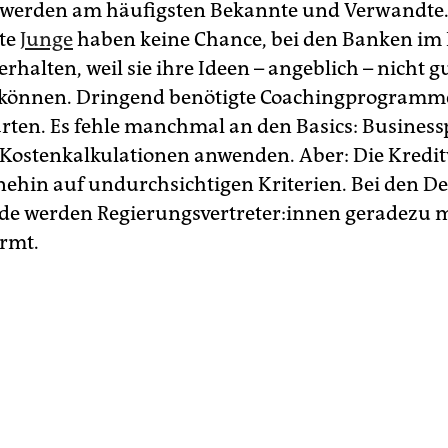
t werden am häufigsten Bekannte und Verwandte. 
te
Junge
haben keine Chance, bei den Banken im
erhalten, weil sie ihre Ideen – angeblich – nicht g
 können. Dringend benötigte Coachingprogramme
arten. Es fehle manchmal an den Basics: Business
 Kostenkalkulationen anwenden. Aber: Die Kredi
ehin auf undurchsichtigen Kriterien. Bei den De
 werden Re­gie­rungs­ver­tre­te­r:in­nen geradezu 
rmt.