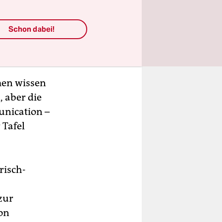
Schon dabei!
men wissen
, aber die
unication –
 Tafel
risch-
zur
on