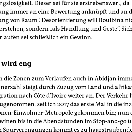
gslosigkeit. Dieser sei für sie erstrebenswert, da
ung immer an eine Bewertung anknüpft und an d
ung von Raum“. Desorientierung will Boulbina nic
erstehen, sondern „als Handlung und Geste“. Sich
rlaufen sei schließlich ein Gewinn.
z wird eng
 die Zonen zum Verlaufen auch in Abidjan imme
nerzahl steigt durch Zuzug vom Land und afrika
ation nach Côte d’Ivoire weiter an. Der Verkehr 
zugenommen, seit ich 2017 das erste Mal in die i
ionen-Einwohner-Metropole gekommen bin; nun q
awinen bis in die Abendstunden im Stop-and-go ü
an Spurverengungen kommt es zu haarsträuben