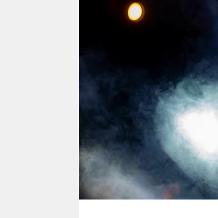
berlin
nord
wahrheit
verlag
verlag
veranstaltungen
shop
fragen & hilfe
unterstützen
abo
genossenschaft