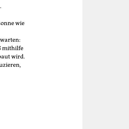
.
sonne wie
 warten:
8 mithilfe
baut wird.
uzieren,