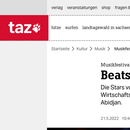
hautnavigation anspringen
hauptinhalt anspringen
footer anspringen
verlag
veranstaltungen
shop
fragen &
hitze
surfen
landtagswahl in sachse

taz zahl ich
taz zahl ich
Startseite
Kultur
Musik
Musikfes
themen
politik
Musikfestiva
Beat
öko
Die Stars v
gesellschaft
Wirtschafts
Abidjan.
kultur
sport
21.5.2022
10:4