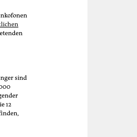
rankofonen
tlichen
tretenden
ünger sind
.000
igender
ie 12
finden,