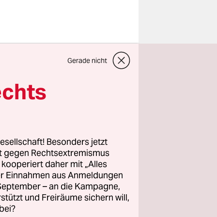
, wenn man
Gerade nicht
zaubert sie
 Gesichter,
echts
nning Gag.
esellschaft! Besonders jetzt
rt gegen Rechtsextremismus
z kooperiert daher mit „Alles
ller Einnahmen aus Anmeldungen
. September – an die Kampagne,
rstützt und Freiräume sichern will,
bei?