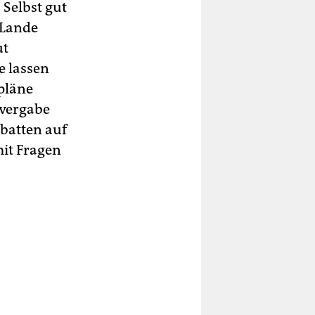
Selbst gut
 Lande
ut
 lassen
pläne
tvergabe
batten auf
mit Fragen