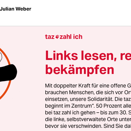
Julian Weber
n Abi­djan fast greifbar, nur wäre es keine Magie
taz
zahl ich

nn genau sie auftaucht und in welcher Form. Oft 
önsten Momenten der Verwirrung ein Lächeln auf
Links lesen, r
s entspannend wirkt. Mir spendiert sie einen Ru
bekämpfen
Mit doppelter Kraft für eine offene G
brauchen Menschen, die sich vor O
einsetzen, unsere Solidarität. Die ta
beginnt im Zentrum“. 50 Prozent a
bei taz zahl ich gehen – bis zum 30
die linke, selbstverwaltete Orte unte
bevor sie verschwinden. Sind Sie da