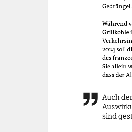
Gedrängel.
Während vo
Grillkohle
Verkehrsinf
2024 soll d
des franzö
Sie allein 
dass der Al
Auch der 

Auswirku
sind ges