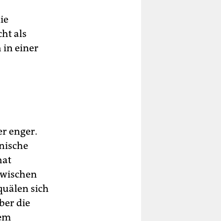
ie
ht als
 in einer
r enger.
nische
hat
nzwischen
uälen sich
ber die
dem