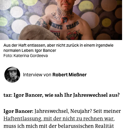
berlin
nord
wahrheit
verlag
Aus der Haft entlassen, aber nicht zurück in einem irgendwie
verlag
normalen Leben: Igor Bancer
Foto: Katerina Gordeeva
veranstaltungen
shop
Interview von
Robert Mießner
fragen & hilfe
taz: Igor Bancer, wie sah Ihr Jahreswechsel aus?
unterstützen
abo
Igor Bancer:
Jahreswechsel, Neujahr? Seit meiner
Haftentlassung, mit der nicht zu rechnen war
,
genossenschaft
muss ich mich mit der belarussischen Realität