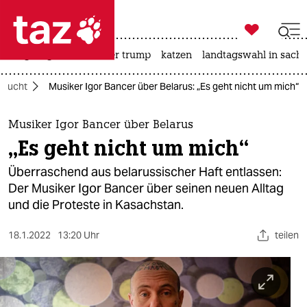

taz zahl ich
bergsteigen
usa unter trump
katzen
landtagswahl in sachs

taz zahl ich
Flucht
Musiker Igor Bancer über Belarus: „Es geht nicht um mich“
taz zahl ich
themen
Musiker Igor Bancer über Belarus
„Es geht nicht um mich“
politik
Überraschend aus belarussischer Haft entlassen:
öko
Der Musiker Igor Bancer über seinen neuen Alltag
und die Proteste in Kasachstan.
gesellschaft
18.1.2022
13:20 Uhr
teilen
kultur
sport