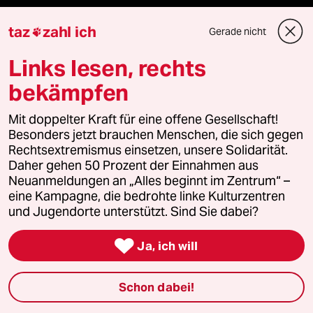
Le Monde diplomatique
taz
zahl ich
Gerade nicht

taz Archiv
Links lesen, rechts
bekämpfen
Mehr taz Angebote
Mit doppelter Kraft für eine offene Gesellschaft!
Besonders jetzt brauchen Menschen, die sich gegen
Rechtsextremismus einsetzen, unsere Solidarität.
Reisen
Daher gehen 50 Prozent der Einnahmen aus
Neuanmeldungen an „Alles beginnt im Zentrum“ –
Kantine
eine Kampagne, die bedrohte linke Kulturzentren
und Jugendorte unterstützt. Sind Sie dabei?
Shop

Ja, ich will
Anzeigen
Schon dabei!