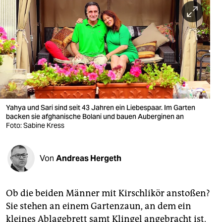
berlin
nord
wahrheit
verlag
verlag
veranstaltungen
Yahya und Sari sind seit 43 Jahren ein Liebespaar. Im Garten
backen sie afghanische Bolani und bauen Auberginen an
shop
Foto: Sabine Kress
fragen & hilfe
Von
Andreas Hergeth
unterstützen
abo
Ob die beiden Männer mit Kirschlikör anstoßen?
genossenschaft
Sie stehen an einem Gartenzaun, an dem ein
kleines Ablagebrett samt Klingel angebracht ist.