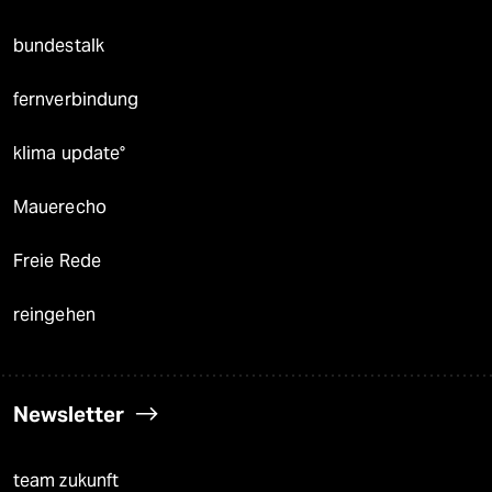
bundestalk
fernverbindung
klima update°
Mauerecho
Freie Rede
reingehen
Newsletter
team zukunft