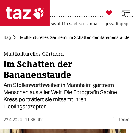

taz zahl ich
hitze
surfen
landtagswahl in sachsen-anhalt
gewalt gegen

taz zahl ich
Alltag
Multikulturelles Gärtnern: Im Schatten der Bananenstaude
taz zahl ich
themen
Multikulturelles Gärtnern
Im Schatten der
politik
Bananenstaude
öko
Am Stollenwörthweiher in Mannheim gärtnern
Menschen aus aller Welt. Die Fotografin Sabine
gesellschaft
Kress porträtiert sie mitsamt ihren
Lieblingsrezepten.
kultur
sport
22.4.2024
11:35 Uhr
teilen