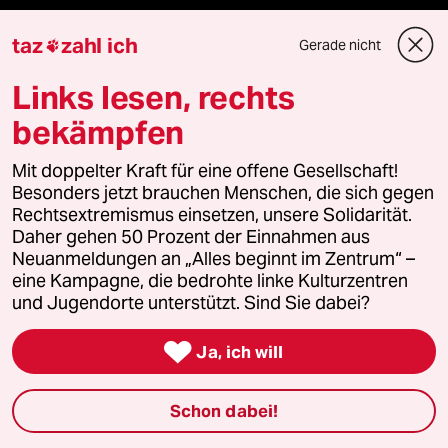
taz
zahl ich
Reisen
Gerade nicht

Links lesen, rechts
Kantine
bekämpfen
Shop
Mit doppelter Kraft für eine offene Gesellschaft!
Anzeigen
Besonders jetzt brauchen Menschen, die sich gegen
Rechtsextremismus einsetzen, unsere Solidarität.
Daher gehen 50 Prozent der Einnahmen aus
Neuanmeldungen an „Alles beginnt im Zentrum“ –
Fragen & Hilfe
eine Kampagne, die bedrohte linke Kulturzentren
und Jugendorte unterstützt. Sind Sie dabei?
Feedback

Ja, ich will
Aboservice
Schon dabei!
ePaper Login