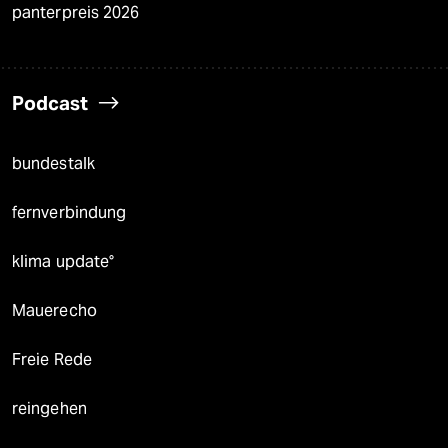
panterpreis 2026
Podcast
bundestalk
fernverbindung
klima update°
Mauerecho
Freie Rede
reingehen