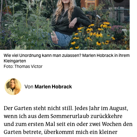
berlin
nord
wahrheit
verlag
verlag
Wie viel Unordnung kann man zulassen? Marlen Hobrack in ihrem
Kleingarten
veranstaltungen
Foto: Thomas Victor
shop
Von
Marlen Hobrack
fragen & hilfe
unterstützen
Der Garten steht nicht still. Jedes Jahr im August,
abo
wenn ich aus dem Sommerurlaub zurückkehre
und zum ersten Mal seit ein oder zwei Wochen den
genossenschaft
Garten betrete, überkommt mich ein kleiner