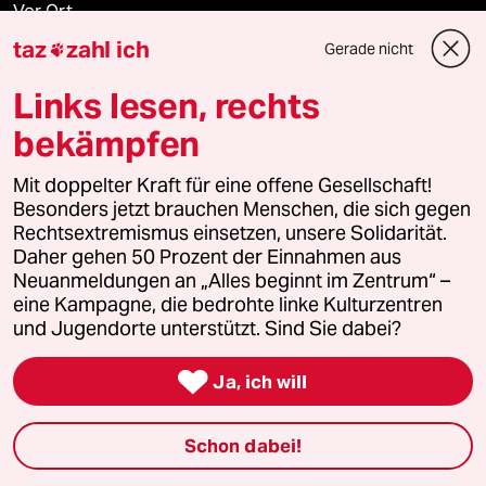
Vor Ort
taz
zahl ich
Gerade nicht

Live im Stream
Links lesen, rechts
Vergangene
bekämpfen
taz lab 2027
Mit doppelter Kraft für eine offene Gesellschaft!
Besonders jetzt brauchen Menschen, die sich gegen
Rechtsextremismus einsetzen, unsere Solidarität.
Daher gehen 50 Prozent der Einnahmen aus
Mehr taz Lesestoff
Neuanmeldungen an „Alles beginnt im Zentrum“ –
eine Kampagne, die bedrohte linke Kulturzentren
und Jugendorte unterstützt. Sind Sie dabei?
taz Blogs

Ja, ich will
taz FUTURZWEI
Schon dabei!
Le Monde diplomatique