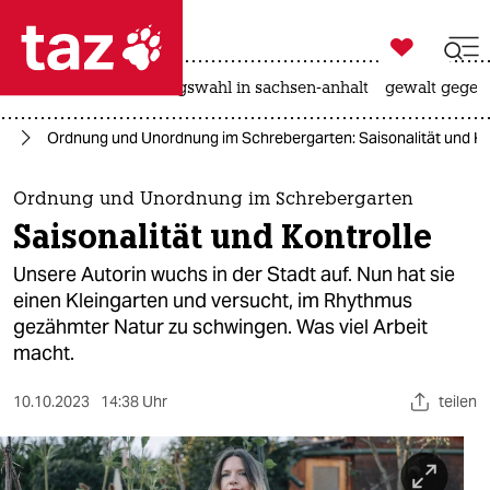

taz zahl ich
hitze
surfen
landtagswahl in sachsen-anhalt
gewalt gegen

taz zahl ich
ft
Ordnung und Unordnung im Schrebergarten: Saisonalität und Ko
taz zahl ich
themen
Ordnung und Unordnung im Schrebergarten
Saisonalität und Kontrolle
politik
Unsere Autorin wuchs in der Stadt auf. Nun hat sie
öko
einen Kleingarten und versucht, im Rhythmus
gezähmter Natur zu schwingen. Was viel Arbeit
gesellschaft
macht.
kultur
10.10.2023
14:38 Uhr
teilen
sport