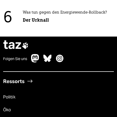
6
Was tun gegen den Energiewende-Rollback?
Der Urknall
taz

Folgen Sie uns
Ressorts
Politik
Öko