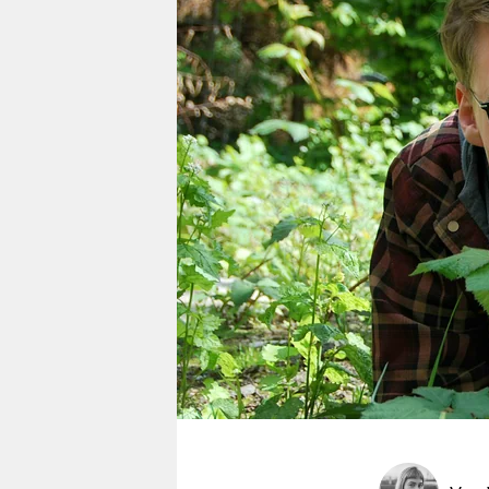
berlin
nord
wahrheit
verlag
verlag
veranstaltungen
shop
fragen & hilfe
unterstützen
abo
genossenschaft