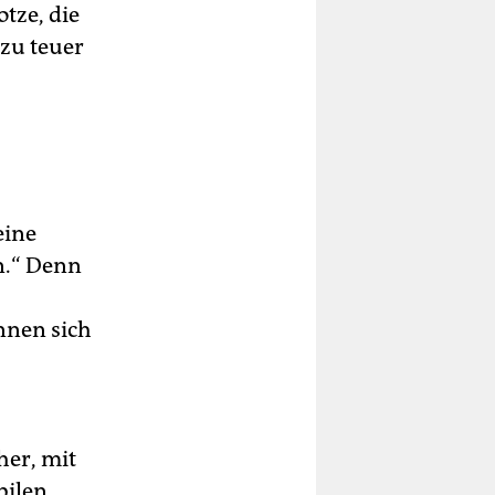
tze, die
azu teuer
eine
n.“ Denn
nen sich
her, mit
bilen