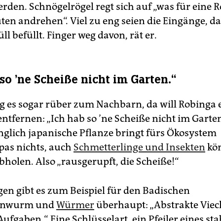
rden. Schnögelrögel regt sich auf „was für eine Ro
uten andrehen“. Viel zu eng seien die Eingänge, d
l befüllt. Finger weg davon, rät er.
so ’ne Scheiße nicht im Garten.“
g es sogar rüber zum Nachbarn, da will Robinga 
entfernen: „Ich hab so ’ne Scheiße nicht im Garte
nglich japanische Pflanze bringt fürs Ökosystem
pas nichts, auch
Schmetterlinge und Insekten
kön
bholen. Also „rausgerupft, die Scheiße!“
gen gibt es zum Beispiel für den Badischen
genwurm und
Würmer
überhaupt: „Abstrakte Viec
ufgaben.“ Eine Schlüsselart, ein Pfeiler eines sta