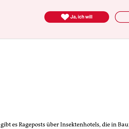
 Goldrute, die echte Feige und die Nordmanntan

Ja, ich will
ibt es Rageposts über Insektenhotels, die in B