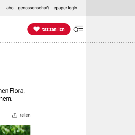
abo
genossenschaft
epaper login

taz zahl ich
taz zahl ich
en Flora,
inem.
teilen