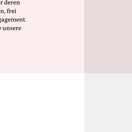
ür deren
n, frei
ngagement.
e unsere