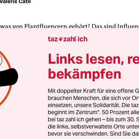
Valérie Catil
was von Plantfluencern gehört? Das sind Influenc
eug und den Tierchen, die darum wohnen, reden
taz
zahl ich

Robinga Schnögelrögel auf Instagram. In ihm bren
 Enthusiasmus für die Natur, dass es manchmal wi
Links lesen, r
or jedem Dreh eine Nase Speed ziehen.
bekämpfen
iner Videos ist, die Follower_innen darüber aufzu
 eigenen Garten für die Natur machen kann
. In
Mit doppelter Kraft für eine offene G
brauchen Menschen, die sich vor O
 die ich hasse“ sammelt
Herr Schnögelrögel
Video
einsetzen, unsere Solidarität. Die ta
die Leute gerne pflanzen, aber ökologisch keine R
beginnt im Zentrum“. 50 Prozent a
n Clip beginnt – wie immer im Berliner Dialekt – m
bei taz zahl ich gehen – bis zum 30
Hallo, denn mein Paradies wird bedroht, und ich 
die linke, selbstverwaltete Orte unte
bevor sie verschwinden. Sind Sie da
em.“ Dran glauben mussten schon die Mahonie, 