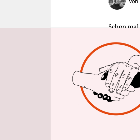
Von
epaper login
Schon mal 
über Grünz
davon ist 
derartiger
würde er v
Das Ziel se
was man im
„Pflanzen,
Gewächse, 
spielen. Ei
trauriges 
mal, von w