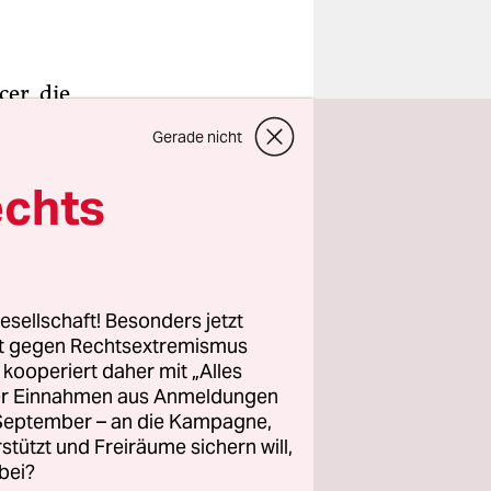
er, die
. Einer
Gerade nicht
nt ein
rkt, als
echts
klären,
 der Reihe
esellschaft! Besonders jetzt
rt gegen Rechtsextremismus
s über
z kooperiert daher mit „Alles
olle
ller Einnahmen aus Anmeldungen
it „Ein
. September – an die Kampagne,
zeig euch
rstützt und Freiräume sichern will,
bei?
die