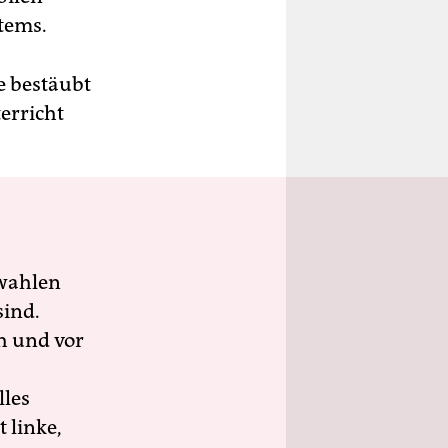
tems.
e bestäubt
terricht
wahlen
sind.
h und vor
lles
 linke,