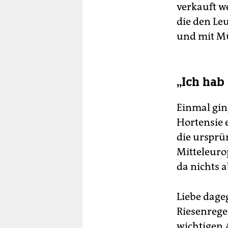
verkauft we
die den Le
und mit Mül
„Ich hab 
Einmal gin
Hortensie 
die ursprü
Mitteleuro
da nichts a
Liebe dage
Riesenre
wichtigen A