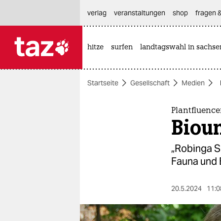
hautnavigation anspringen
hauptinhalt anspringen
footer anspringen
verlag
veranstaltungen
shop
fragen &
hitze
surfen
landtagswahl in sachse

taz zahl ich
taz zahl ich
Startseite
Gesellschaft
Medien
themen
politik
Plantfluence
Bioun
öko
„Robinga Sc
gesellschaft
Fauna und B
kultur
20.5.2024
11:0
sport