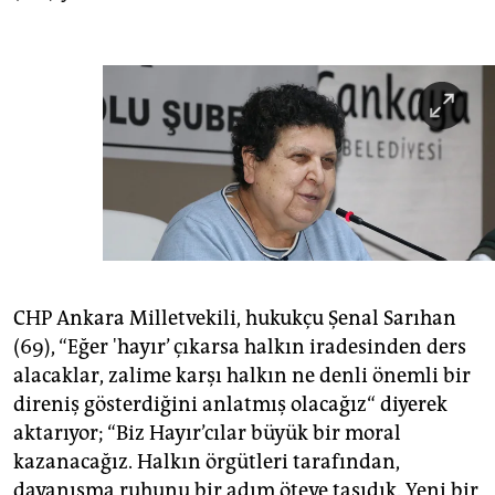
CHP Ankara Milletvekili, hukukçu Şenal Sarıhan
(69), “Eğer 'hayır’ çıkarsa halkın iradesinden ders
alacaklar, zalime karşı halkın ne denli önemli bir
direniş gösterdiğini anlatmış olacağız“ diyerek
aktarıyor; “Biz Hayır’cılar büyük bir moral
kazanacağız. Halkın örgütleri tarafından,
dayanışma ruhunu bir adım öteye taşıdık. Yeni bir