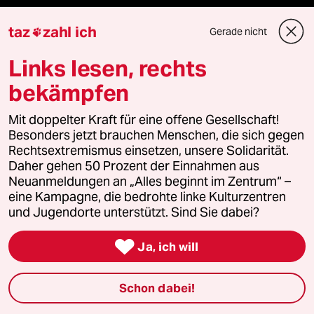
Reisen
taz
zahl ich
Gerade nicht

Links lesen, rechts
Kantine
bekämpfen
Shop
Mit doppelter Kraft für eine offene Gesellschaft!
Anzeigen
Besonders jetzt brauchen Menschen, die sich gegen
Rechtsextremismus einsetzen, unsere Solidarität.
Daher gehen 50 Prozent der Einnahmen aus
Neuanmeldungen an „Alles beginnt im Zentrum“ –
Fragen & Hilfe
eine Kampagne, die bedrohte linke Kulturzentren
und Jugendorte unterstützt. Sind Sie dabei?
Feedback

Ja, ich will
Aboservice
Schon dabei!
ePaper Login