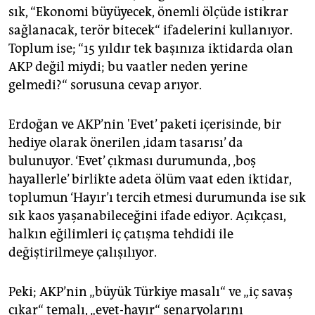
epaper login
sık, “Ekonomi büyüyecek, önemli ölçüde istikrar
sağlanacak, terör bitecek“ ifadelerini kullanıyor.
Toplum ise; “15 yıldır tek başınıza iktidarda olan
AKP değil miydi; bu vaatler neden yerine
gelmedi?“ sorusuna cevap arıyor.
Erdoğan ve AKP’nin 'Evet’ paketi içerisinde, bir
hediye olarak önerilen ‚idam tasarısı’ da
bulunuyor. ‘Evet’ çıkması durumunda, ‚boş
hayallerle’ birlikte adeta ölüm vaat eden iktidar,
toplumun ‘Hayır’ı tercih etmesi durumunda ise sık
sık kaos yaşanabileceğini ifade ediyor. Açıkçası,
halkın eğilimleri iç çatışma tehdidi ile
değiştirilmeye çalışılıyor.
Peki; AKP’nin „büyük Türkiye masalı“ ve „iç savaş
çıkar“ temalı, „evet-hayır“ senaryolarını