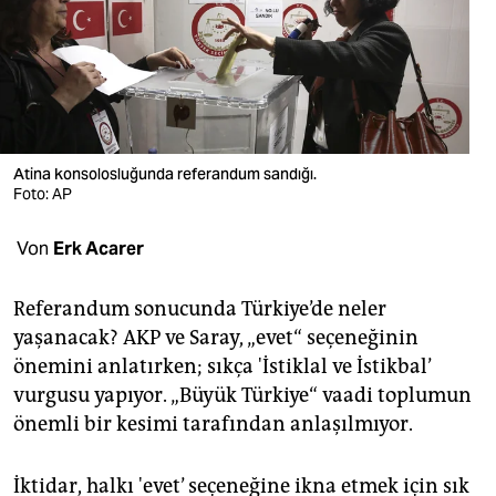
berlin
nord
wahrheit
verlag
Atina konsolosluğunda referandum sandığı.
Foto: AP
verlag
veranstaltungen
Von
Erk Acarer
shop
Referandum sonucunda Türkiye’de neler
fragen & hilfe
yaşanacak? AKP ve Saray, „evet“ seçeneğinin
önemini anlatırken; sıkça 'İstiklal ve İstikbal’
unterstützen
vurgusu yapıyor. „Büyük Türkiye“ vaadi toplumun
abo
önemli bir kesimi tarafından anlaşılmıyor.
genossenschaft
İktidar, halkı 'evet’ seçeneğine ikna etmek için sık