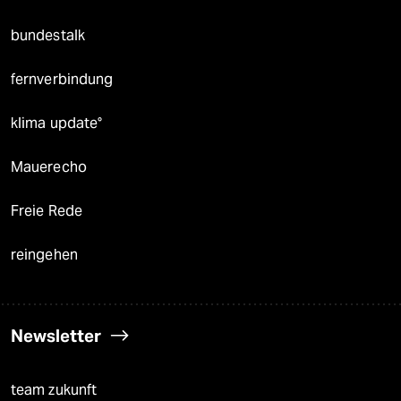
bundestalk
fernverbindung
klima update°
Mauerecho
Freie Rede
reingehen
Newsletter
team zukunft