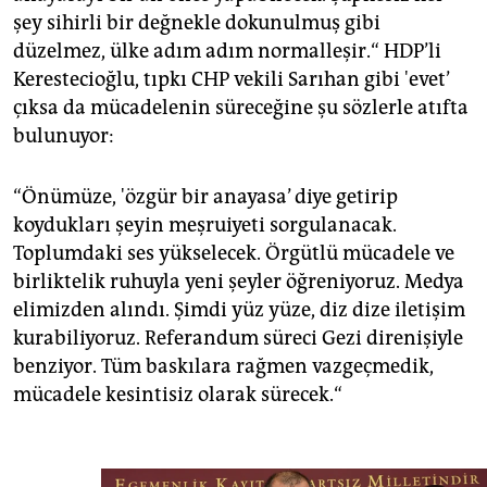
şey sihirli bir değnekle dokunulmuş gibi
düzelmez, ülke adım adım normalleşir.“ HDP’li
Kerestecioğlu, tıpkı CHP vekili Sarıhan gibi 'evet’
çıksa da mücadelenin süreceğine şu sözlerle atıfta
bulunuyor:
“Önümüze, 'özgür bir anayasa’ diye getirip
koydukları şeyin meşruiyeti sorgulanacak.
Toplumdaki ses yükselecek. Örgütlü mücadele ve
birliktelik ruhuyla yeni şeyler öğreniyoruz. Medya
elimizden alındı. Şimdi yüz yüze, diz dize iletişim
kurabiliyoruz. Referandum süreci Gezi direnişiyle
benziyor. Tüm baskılara rağmen vazgeçmedik,
mücadele kesintisiz olarak sürecek.“