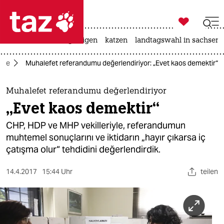

taz zahl ich
ceuta
hitze
bergsteigen
katzen
landtagswahl in sachsen-

taz zahl ich
kte
Muhalefet referandumu değerlendiriyor: „Evet kaos demektir“
taz zahl ich
themen
Muhalefet referandumu değerlendiriyor
„Evet kaos demektir“
politik
CHP, HDP ve MHP vekilleriyle, referandumun
öko
muhtemel sonuçlarını ve iktidarın „hayır çıkarsa iç
çatışma olur“ tehdidini değerlendirdik.
gesellschaft
14.4.2017
15:44 Uhr
teilen
kultur
sport