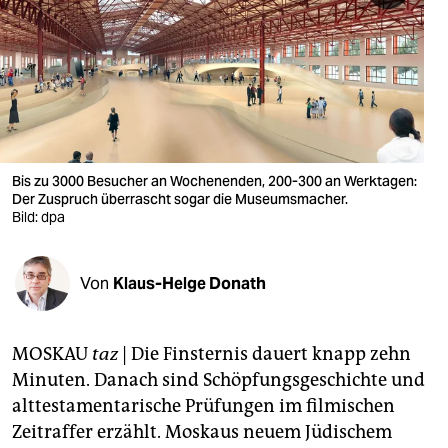
berlin
nord
wahrheit
verlag
verlag
Bis zu 3000 Besucher an Wochenenden, 200-300 an Werktagen:
Der Zuspruch überrascht sogar die Museumsmacher.
veranstaltungen
Bild: dpa
shop
Von
Klaus-Helge Donath
fragen & hilfe
unterstützen
MOSKAU
taz
| Die Finsternis dauert knapp zehn
abo
Minuten. Danach sind Schöpfungsgeschichte und
alttestamentarische Prüfungen im filmischen
genossenschaft
Zeitraffer erzählt. Moskaus neuem Jüdischem