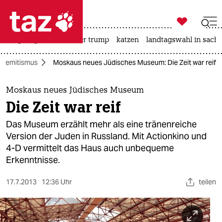

taz zahl ich
bergsteigen
usa unter trump
katzen
landtagswahl in sachs

taz zahl ich
isemitismus
Moskaus neues Jüdisches Museum: Die Zeit war reif
taz zahl ich
themen
Moskaus neues Jüdisches Museum
Die Zeit war reif
politik
Das Museum erzählt mehr als eine tränenreiche
öko
Version der Juden in Russland. Mit Actionkino und
4-D vermittelt das Haus auch unbequeme
gesellschaft
Erkenntnisse.
kultur
17.7.2013
12:36 Uhr
teilen
sport