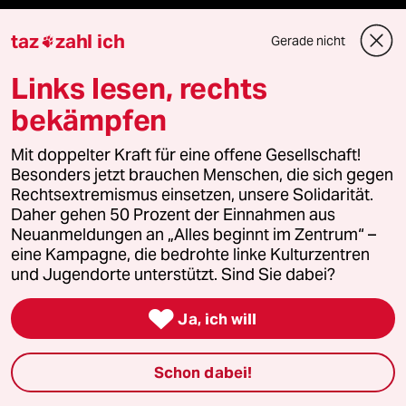
Newsletter
taz
zahl ich
Gerade nicht

Links lesen, rechts
team zukunft
bekämpfen
taz frisch
Mit doppelter Kraft für eine offene Gesellschaft!
taz zahl ich
Besonders jetzt brauchen Menschen, die sich gegen
Rechtsextremismus einsetzen, unsere Solidarität.
Daher gehen 50 Prozent der Einnahmen aus
taz lab Infobrief
Neuanmeldungen an „Alles beginnt im Zentrum“ –
eine Kampagne, die bedrohte linke Kulturzentren
und Jugendorte unterstützt. Sind Sie dabei?
Veranstaltungen

Ja, ich will
Demnächst
Schon dabei!
Vor Ort