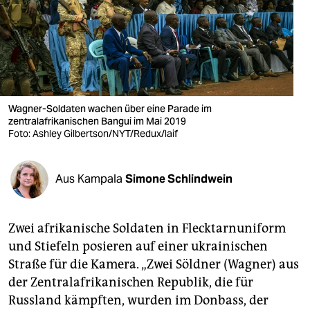
berlin
nord
wahrheit
verlag
Wagner-Soldaten wachen über eine Parade im
zentralafrikanischen Bangui im Mai 2019
verlag
Foto: Ashley Gilbertson/NYT/Redux/laif
veranstaltungen
shop
Aus Kampala
Simone Schlindwein
fragen & hilfe
Zwei afrikanische Soldaten in Flecktarnuniform
unterstützen
und Stiefeln posieren auf einer ukrainischen
abo
Straße für die Kamera. „Zwei Söldner (Wagner) aus
der Zentralafrikanischen Republik, die für
genossenschaft
Russland kämpften, wurden im Donbass, der