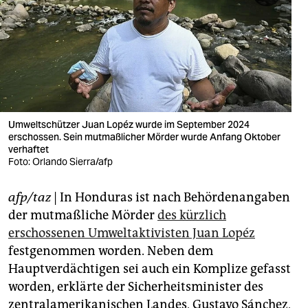
berlin
nord
wahrheit
verlag
verlag
Umweltschützer Juan Lopéz wurde im September 2024
erschossen. Sein mutmaßlicher Mörder wurde Anfang Oktober
veranstaltungen
verhaftet
Foto: Orlando Sierra/afp
shop
afp/taz
| In Honduras ist nach Behördenangaben
fragen & hilfe
der mutmaßliche Mörder
des kürzlich
unterstützen
erschossenen Umweltaktivisten Juan Lopéz
festgenommen worden. Neben dem
abo
Hauptverdächtigen sei auch ein Komplize gefasst
genossenschaft
worden, erklärte der Sicherheitsminister des
zentralamerikanischen Landes, Gustavo Sánchez,