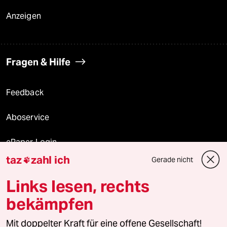
Anzeigen
Fragen & Hilfe
Feedback
Aboservice
ePaper Login
taz
zahl ich
Gerade nicht

Downloads für Abonnierende
Links lesen, rechts
bekämpfen
© 2026 taz Verlags und Vertriebs GmbH
Alle Rechte vorbehalten. Bei rechtlichen Fragen oder für Genehmigungen
Mit doppelter Kraft für eine offene Gesellschaft!