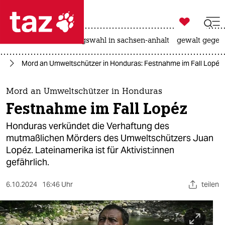

taz zahl ich
hitze
surfen
landtagswahl in sachsen-anhalt
gewalt gegen

taz zahl ich
ie
Mord an Umweltschützer in Honduras: Festnahme im Fall Lopéz
taz zahl ich
themen
Mord an Umweltschützer in Honduras
Festnahme im Fall Lopéz
politik
Honduras verkündet die Verhaftung des
öko
mutmaßlichen Mörders des Umweltschützers Juan
Lopéz. Lateinamerika ist für Ak­ti­vis­t:in­nen
gesellschaft
gefährlich.
kultur
6.10.2024
16:46 Uhr
teilen
sport