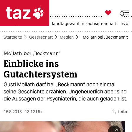

taz zahl ich
niedrigwasser
rente
landtagswahl in sachsen-anhalt
hybri

taz zahl ich
Startseite
Gesellschaft
Medien
Mollath bei „Beckmann“: E
taz zahl ich
themen
Mollath bei „Beckmann“
Einblicke ins
politik
Gutachtersystem
öko
Gustl Mollath darf bei „Beckmann“ noch einmal
seine Geschichte erzählen. Ungeheuerlich aber sind
gesellschaft
die Aussagen der Psychiaterin, die auch geladen ist.
kultur
16.8.2013
13:12 Uhr
teilen
sport