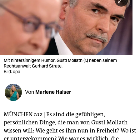
berlin
nord
wahrheit
verlag
verlag
Mit hintersinnigem Humor: Gustl Mollath (r.) neben seinem
Rechtsanwalt Gerhard Strate.
veranstaltungen
Bild: dpa
shop
fragen & hilfe
Von
Marlene Halser
unterstützen
MÜNCHEN
taz
| Es sind die gefühligen,
abo
persönlichen Dinge, die man von Gustl Mollath
genossenschaft
wissen will: Wie geht es ihm nun in Freiheit? Wo ist
er untergekommen? Wie war es wirklich, die