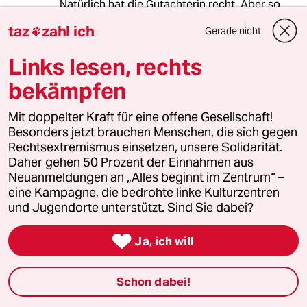
Natürlich hat die Gutachterin recht. Aber so
dringend es ist, das System zu reformieren,
taz
zahl ich
Gerade nicht

das reicht gar nicht:
Links lesen, rechts
Man muss schnellstens alle Altfälle neu
aufrollen und prüfen, wer hier noch völlig zu
bekämpfen
unrecht in der Psychiatrie einsitzt.
Mit doppelter Kraft für eine offene Gesellschaft!
Besonders jetzt brauchen Menschen, die sich gegen
Rechtsextremismus einsetzen, unsere Solidarität.
Rainer B.
Daher gehen 50 Prozent der Einnahmen aus
17.08.2013
,
16:17 Uhr
Neuanmeldungen an „Alles beginnt im Zentrum“ –
@Volker Birk:
eine Kampagne, die bedrohte linke Kulturzentren
Genau das ist der Punkt und deshalb
und Jugendorte unterstützt. Sind Sie dabei?
war der Widerstand gegen das
Wiederaufnahmeverfahren bei

Ja, ich will
Mollath auch so groß.
Die unsachgemäße, bequeme
Schon dabei!
Kumpanei der Gerichte mit diversen