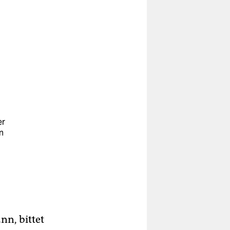
er
n
.
.
nn, bittet