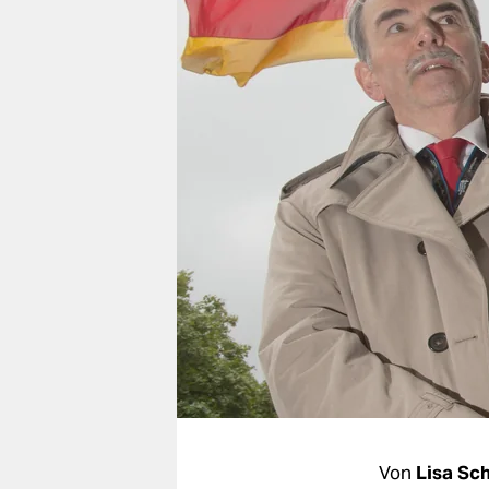
berlin
nord
wahrheit
verlag
verlag
veranstaltungen
shop
fragen & hilfe
unterstützen
abo
genossenschaft
Von
Lisa Sch