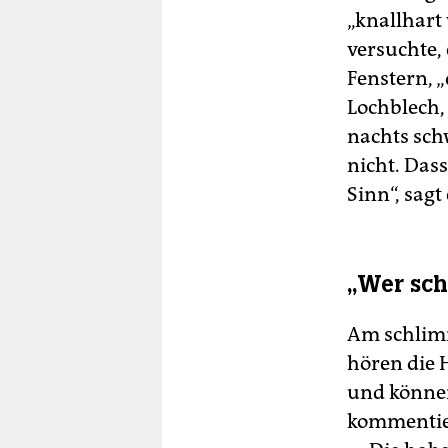
„knallhart 
versuchte
Fenstern, „
Lochblech, 
nachts sch
nicht. Das
Sinn“, sagt 
„Wer schr
Am schlimm
hören die H
und können
kommentier