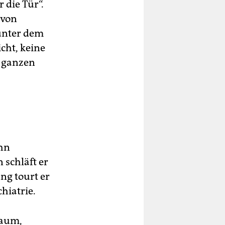
 die Tür“.
 von
 unter dem
icht, keine
 ganzen
ihn
schläft er
ng tourt er
hiatrie.
Raum,