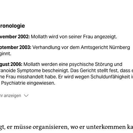
ronologie
vember 2002:
Mollath wird von seiner Frau angezeigt.
ptember 2003:
Verhandlung vor dem Amtsgericht Nürnberg
innt.
gust 2006:
Mollath werden eine psychische Störung und
anoide Symptome bescheinigt. Das Gericht stellt fest, dass 
ne Frau misshandelt habe. Er wird wegen Schuldunfähigkeit i
 Psychiatrie eingewiesen.
r anzeigen
z 2012 bis Juli 2013:
Der Fall beschäftigt das bayerische
enministerium, das Landgericht Regensburg, den BGH u. v. m
August 2013:
Das OLG Nürnberg ordnet die Wiederaufnahme
 Strafverfahrens sowie die sofortige Freilassung Mollaths an
gt, er müsse organisieren, wo er unterkommen ka