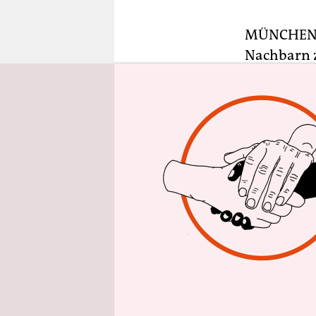
epaper login
MÜNCHE
Nachbarn z
dem Podium
Hemd. Er i
Gesichtsfar
Menschen 
zu hören.
Die Hände 
So verharr
referiert, 