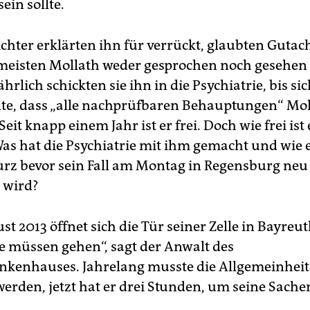
sein sollte.
ichter erklärten ihn für verrückt, glaubten Gutac
meisten Mollath weder gesprochen noch gesehen 
rlich schickten sie ihn in die Psychiatrie, bis si
lte, dass „alle nachprüfbaren Behauptungen“ Mol
eit knapp einem Jahr ist er frei. Doch wie frei ist 
Was hat die Psychiatrie mit ihm gemacht und wie e
kurz bevor sein Fall am Montag in Regensburg neu
 wird?
t 2013 öffnet sich die Tür seiner Zelle in Bayreut
ie müssen gehen“, sagt der Anwalt des
nkenhauses. Jahrelang musste die Allgemeinheit
werden, jetzt hat er drei Stunden, um seine Sache