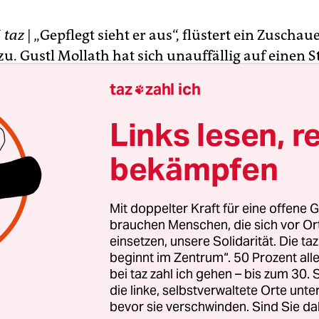
N
taz
| „Gepflegt sieht er aus“, flüstert ein Zuscha
u. Gustl Mollath hat sich unauffällig auf einen 
 gesetzt. Er trägt eine schwarze Anzughose und
taz
zahl ich

st rundlicher geworden, das Haar ein bisschen gr
be verrät, dass er viel in der Sonne war. Um die 2
Links lesen, r
sind zu einer Diskussionsrunde der FDP gekomm
bekämpfen
im Schoß, den Kopf gesenkt, blickt Mollath auf d
Mit doppelter Kraft für eine offene G
t er, während ein FDP-Mann über den „Fall Molla
brauchen Menschen, die sich vor O
einsetzen, unsere Solidarität. Die ta
den Justizskandal, der Deutschland letztes Jahr er
beginnt im Zentrum“. 50 Prozent a
bei taz zahl ich gehen – bis zum 30
die linke, selbstverwaltete Orte unte
bevor sie verschwinden. Sind Sie da