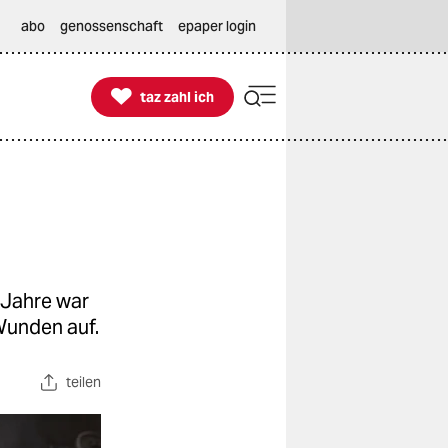
abo
genossenschaft
epaper login

taz zahl ich
taz zahl ich
 Jahre war
 Wunden auf.
teilen