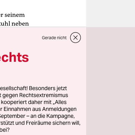
uer seinem
Stuhl neben
 ein weißes
Gerade nicht
auer, seine
50
echts
en, um ihn
en Boden.
esellschaft! Besonders jetzt
th“
rt gegen Rechtsextremismus
z kooperiert daher mit „Alles
schütterte.
ller Einnahmen aus Anmeldungen
. September – an die Kampagne,
rstützt und Freiräume sichern will,
bei?