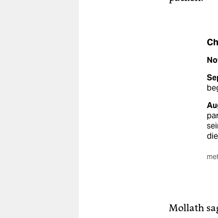
Ch
No
Se
beg
Au
par
sei
die
meh
Mär
Inn
6. 
des
Mollath sa