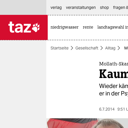
hautnavigation anspringen
hauptinhalt anspringen
footer anspringen
verlag
veranstaltungen
shop
fragen &
niedrigwasser
rente
landtagswahl i

taz zahl ich
taz zahl ich
Startseite
Gesellschaft
Alltag
M
themen
politik
Mollath-Ska
Kaum
öko
Wieder käm
gesellschaft
er in der P
kultur
6.7.2014
9:51 
sport