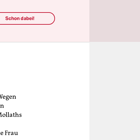
Schon dabei!
 Wegen
hn
Mollaths
ne Frau