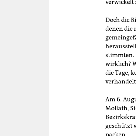
verwickelt 
Doch die R
denen die 
gemeingefäh
herausstel
stimmten. S
wirklich? 
die Tage, 
verhandelt
Am 6. Augus
Mollath, S
Bezirkskra
geschützt 
packen.