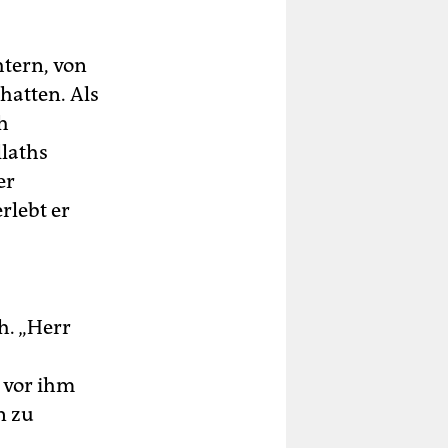
htern, von
hatten. Als
ch
laths
er
rlebt er
h. „Herr
 vor ihm
n zu