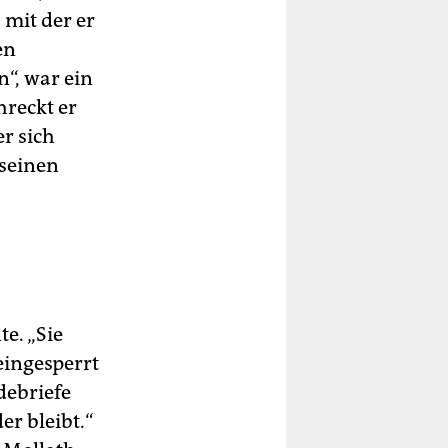
 mit der er
en
n“, war ein
hreckt er
r sich
 seinen
e. „Sie
 eingesperrt
debriefe
er bleibt.“