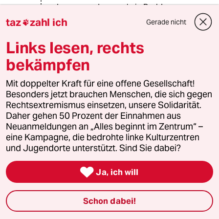
lass uns reden, gar kein Problem.
Wenige verweigern die
taz
zahl ich
Gerade nicht

Kommunikation mit mir, kenn aber
auch "wir" nicht, wer ist das denn? Bin
Links lesen, rechts
geimpfte Reinigungskraft in CH. Bin ja
bekämpfen
nicht blöd, nur weil ich putze.
Ihr Paketbot wurde, wie auch die
Mit doppelter Kraft für eine offene Gesellschaft!
Amazonarbeiterin, vom Betriebsarzt
Besonders jetzt brauchen Menschen, die sich gegen
oder -ärztin geimpft.
Rechtsextremismus einsetzen, unsere Solidarität.
Daher gehen 50 Prozent der Einnahmen aus
Und der Maurer kann sich inzwischen
Neuanmeldungen an „Alles beginnt im Zentrum“ –
vor'm Baumarkt impfen. Wie alle
eine Kampagne, die bedrohte linke Kulturzentren
anderen auch.
und Jugendorte unterstützt. Sind Sie dabei?
Genau, auch mein Kind, 20, geimpft,

Ja, ich will
geht zur Berufsschule in DE mit
geimpften LehrerInnen.
Schon dabei!
Machen Sie sich mal nicht so'nen