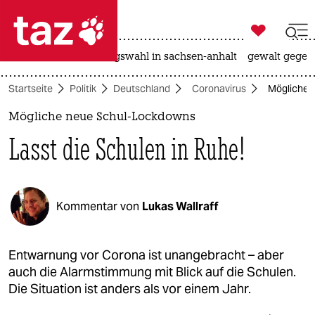

taz zahl ich
hitze
surfen
landtagswahl in sachsen-anhalt
gewalt gegen

taz zahl ich
Startseite
Politik
Deutschland
Coronavirus
Mögliche n
taz zahl ich
Mögliche neue Schul-Lockdowns
themen
Lasst die Schulen in Ruhe!
politik
öko
Kommentar von
Lukas Wallraff
gesellschaft
kultur
Entwarnung vor Corona ist unangebracht – aber
auch die Alarmstimmung mit Blick auf die Schulen.
sport
Die Situation ist anders als vor einem Jahr.