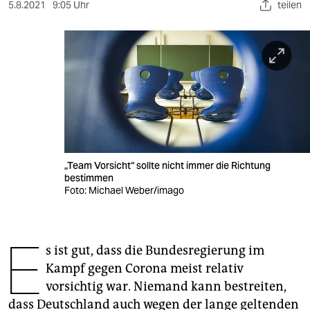
berlin
5.8.2021
9:05 Uhr
teilen
nord
wahrheit
verlag
verlag
veranstaltungen
„Team Vorsicht“ sollte nicht immer die Richtung
shop
bestimmen
Foto: Michael Weber/imago
fragen & hilfe
unterstützen
E
s ist gut, dass die Bundesregierung im
abo
Kampf gegen Corona meist relativ
genossenschaft
vorsichtig war. Niemand kann bestreiten,
dass Deutschland auch wegen der lange geltenden